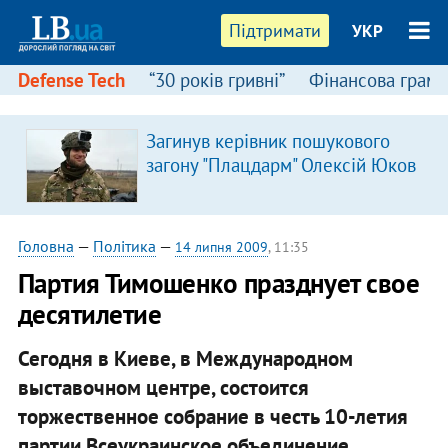
Підтримати
УКР
Defense Tech
“30 років гривні”
Фінансова грамо
Загинув керівник пошукового
загону "Плацдарм" Олексій Юков
Головна
—
Політика
—
14 липня 2009
, 11:35
Партия Тимошенко празднует свое
десятилетие
Сегодня в Киеве, в Международном
выставочном центре, состоится
торжественное собрание в честь 10-летия
партии Всеукраинское объединение