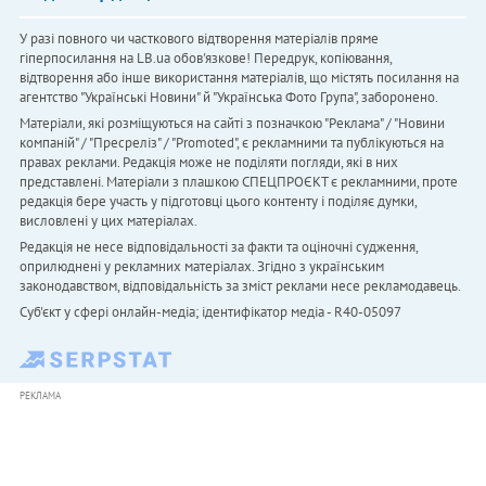
У разі повного чи часткового відтворення матеріалів пряме
гіперпосилання на LB.ua обов'язкове! Передрук, копіювання,
відтворення або інше використання матеріалів, що містять посилання на
агентство "Українськi Новини" й "Українська Фото Група", заборонено.
Матеріали, які розміщуються на сайті з позначкою "Реклама" / "Новини
компаній" / "Пресреліз" / "Promoted", є рекламними та публікуються на
правах реклами. Редакція може не поділяти погляди, які в них
представлені. Матеріали з плашкою СПЕЦПРОЄКТ є рекламними, проте
редакція бере участь у підготовці цього контенту і поділяє думки,
висловлені у цих матеріалах.
Редакція не несе відповідальності за факти та оціночні судження,
оприлюднені у рекламних матеріалах. Згідно з українським
законодавством, відповідальність за зміст реклами несе рекламодавець.
Cуб'єкт у сфері онлайн-медіа; ідентифікатор медіа - R40-05097
РЕКЛАМА