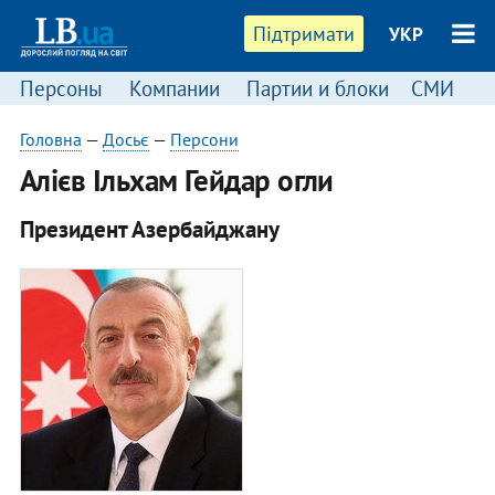
Підтримати
УКР
Персоны
Компании
Партии и блоки
СМИ
П
Головна
—
Досьє
—
Персони
Алієв Ільхам Гейдар огли
Президент Азербайджану