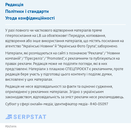
Редакція
Політики і стандарти
Угода конфіденційності
У разі повного чи часткового відтворення матеріалів пряме
гіперпосилання на LB.ua обов'язкове! Передрук, копіювання,
відтворення або інше використання матеріалів, що містять посилання на
агентство "Українськi Новини" й "Українська Фото Група", заборонено.
Матеріали, які розміщуються на сайті з позначкою "Реклама" / "Новини
компаній" / "Пресреліз" / "Promoted", є рекламними та публікуються на
правах реклами. Редакція може не поділяти погляди, які в них
представлені. Матеріали з плашкою СПЕЦПРОЄКТ є рекламними, проте
редакція бере участь у підготовці цього контенту і поділяє думки,
висловлені у цих матеріалах.
Редакція не несе відповідальності за факти та оціночні судження,
оприлюднені у рекламних матеріалах. Згідно з українським
законодавством, відповідальність за зміст реклами несе рекламодавець.
Cуб'єкт у сфері онлайн-медіа; ідентифікатор медіа - R40-05097
РЕКЛАМА