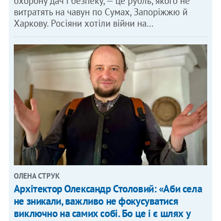
охорону дач і безпеку, — це рубль, якого не
витратять на чавун по Сумах, Запоріжжю й
Харкову. Росіяни хотіли війни на…
ОЛЕНА СТРУК
Архітектор Олександр Столовий: «Аби села
не зникали, важливо не фокусуватися
виключно на самих собі. Бо це і є шлях у