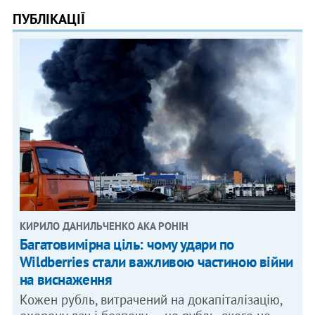
ПУБЛІКАЦІЇ
КИРИЛО ДАНИЛЬЧЕНКО АКА РОНІН
Багатовимірна ціль: чому удари по
Wildberries стали важливою частиною війни
на виснаження
Кожен рубль, витрачений на докапіталізацію,