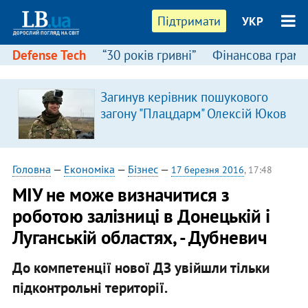
Підтримати
УКР
Defense Tech
“30 років гривні”
Фінансова грамо
Загинув керівник пошукового
загону "Плацдарм" Олексій Юков
Головна
—
Економіка
—
Бізнес
—
17 березня 2016
, 17:48
МІУ не може визначитися з
роботою залізниці в Донецькій і
Луганській областях, - Дубневич
До компетенції нової ДЗ увійшли тільки
підконтрольні території.