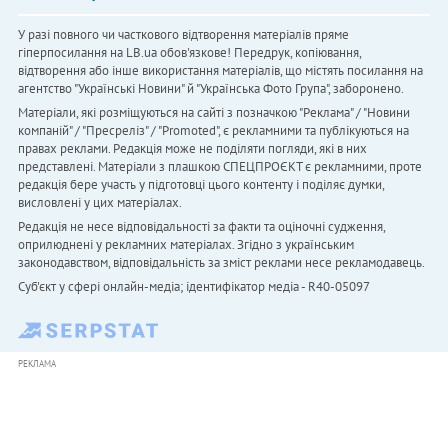
У разі повного чи часткового відтворення матеріалів пряме
гіперпосилання на LB.ua обов'язкове! Передрук, копіювання,
відтворення або інше використання матеріалів, що містять посилання на
агентство "Українськi Новини" й "Українська Фото Група", заборонено.
Матеріали, які розміщуються на сайті з позначкою "Реклама" / "Новини
компаній" / "Пресреліз" / "Promoted", є рекламними та публікуються на
правах реклами. Редакція може не поділяти погляди, які в них
представлені. Матеріали з плашкою СПЕЦПРОЄКТ є рекламними, проте
редакція бере участь у підготовці цього контенту і поділяє думки,
висловлені у цих матеріалах.
Редакція не несе відповідальності за факти та оціночні судження,
оприлюднені у рекламних матеріалах. Згідно з українським
законодавством, відповідальність за зміст реклами несе рекламодавець.
Cуб'єкт у сфері онлайн-медіа; ідентифікатор медіа - R40-05097
РЕКЛАМА