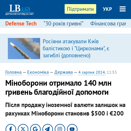
Підтримати
УКР
Defense Tech
“30 років гривні”
Фінансова грамо
Росіяни атакували Київ
балістикою і "Цирконами", є
загиблі (доповнено)
Головна
—
Економіка
—
Держава
—
4 серпня 2014
, 11:55
Міноборони отримало 140 млн
гривень благодійної допомоги
Після продажу іноземної валюти залишок на
рахунках Міноборони становив $500 і €200