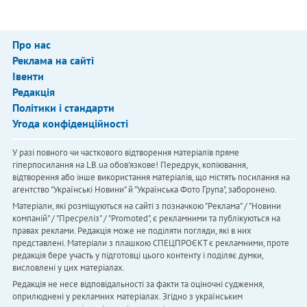
Про нас
Реклама на сайті
Івенти
Редакція
Політики і стандарти
Угода конфіденційності
У разі повного чи часткового відтворення матеріалів пряме
гіперпосилання на LB.ua обов'язкове! Передрук, копіювання,
відтворення або інше використання матеріалів, що містять посилання на
агентство "Українськi Новини" й "Українська Фото Група", заборонено.
Матеріали, які розміщуються на сайті з позначкою "Реклама" / "Новини
компаній" / "Пресреліз" / "Promoted", є рекламними та публікуються на
правах реклами. Редакція може не поділяти погляди, які в них
представлені. Матеріали з плашкою СПЕЦПРОЄКТ є рекламними, проте
редакція бере участь у підготовці цього контенту і поділяє думки,
висловлені у цих матеріалах.
Редакція не несе відповідальності за факти та оціночні судження,
оприлюднені у рекламних матеріалах. Згідно з українським