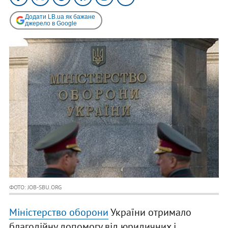
Додати LB.ua як бажане
джерело в Google
ФОТО: JOB-SBU.ORG
Міністерство оборони
України отримало
благодійну допомогу від юридичних і