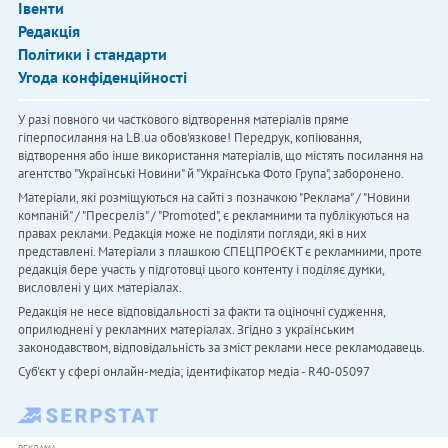
Івенти
Редакція
Політики і стандарти
Угода конфіденційності
У разі повного чи часткового відтворення матеріалів пряме
гіперпосилання на LB.ua обов'язкове! Передрук, копіювання,
відтворення або інше використання матеріалів, що містять посилання на
агентство "Українськi Новини" й "Українська Фото Група", заборонено.
Матеріали, які розміщуються на сайті з позначкою "Реклама" / "Новини
компаній" / "Пресреліз" / "Promoted", є рекламними та публікуються на
правах реклами. Редакція може не поділяти погляди, які в них
представлені. Матеріали з плашкою СПЕЦПРОЄКТ є рекламними, проте
редакція бере участь у підготовці цього контенту і поділяє думки,
висловлені у цих матеріалах.
Редакція не несе відповідальності за факти та оціночні судження,
оприлюднені у рекламних матеріалах. Згідно з українським
законодавством, відповідальність за зміст реклами несе рекламодавець.
Cуб'єкт у сфері онлайн-медіа; ідентифікатор медіа - R40-05097