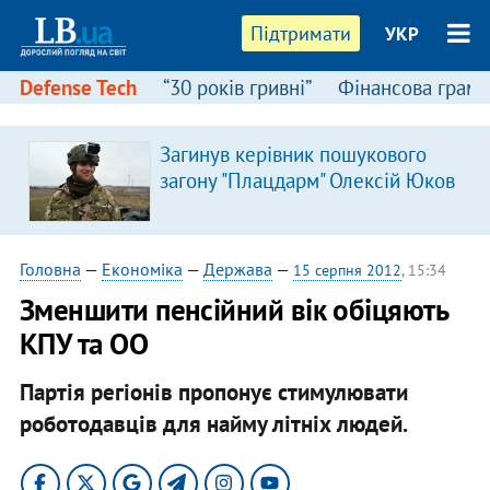
Підтримати
УКР
Defense Tech
“30 років гривні”
Фінансова грамо
Загинув керівник пошукового
загону "Плацдарм" Олексій Юков
Головна
—
Економіка
—
Держава
—
15 серпня 2012
, 15:34
Зменшити пенсійний вік обіцяють
КПУ та ОО
Партія регіонів пропонує стимулювати
роботодавців для найму літніх людей.