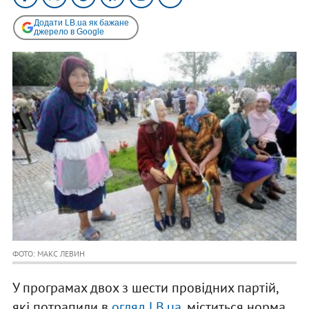
Додати LB.ua як бажане
джерело в Google
ФОТО: МАКС ЛЕВИН
У програмах двох з шести провідних партій,
які потрапили в
огляд LB.ua
, міститься норма