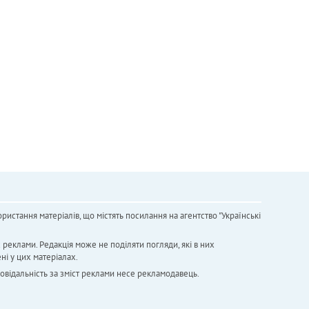
ристання матеріалів, що містять посилання на агентство "Українськi
х реклами. Редакція може не поділяти погляди, які в них
ні у цих матеріалах.
повідальність за зміст реклами несе рекламодавець.