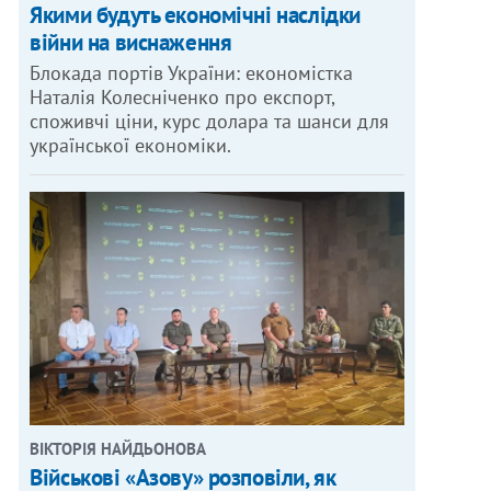
Якими будуть економічні наслідки
війни на виснаження
Блокада портів України: економістка
Наталія Колесніченко про експорт,
споживчі ціни, курс долара та шанси для
української економіки.
ВІКТОРІЯ НАЙДЬОНОВА
Військові «Азову» розповіли, як