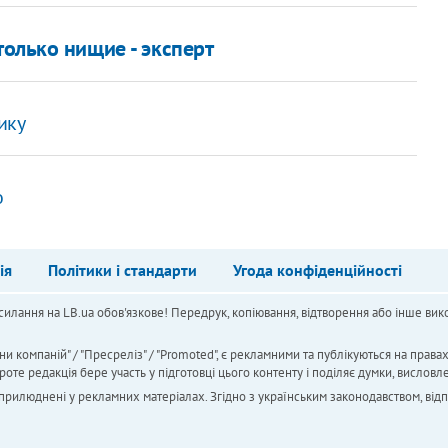
только нищие - эксперт
ику
о
ія
Політики і стандарти
Угода конфіденційності
силання на LB.ua обов'язкове! Передрук, копіювання, відтворення або інше вико
ни компаній" / "Пресреліз" / "Promoted", є рекламними та публікуються на права
 редакція бере участь у підготовці цього контенту і поділяє думки, висловле
 оприлюднені у рекламних матеріалах. Згідно з українським законодавством, від