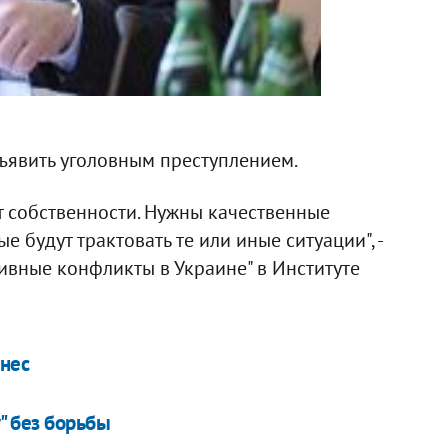
явить уголовным преступлением.
т собственности. Нужны качественные
 будут трактовать те или иные ситуации", -
тивные конфликты в Украине" в Институте
знес
у" без борьбы