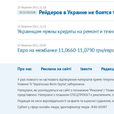
15 березня 2011, 11:18
Рейдеров в Украине не боятся 
ЕКСКЛЮЗИВ
15 березня 2011, 11:13
Украинцам нужны кредиты на ремонт и техн
15 березня 2011, 10:45
Евро на межбанке 11,0660-11,0790 грн/евр
Про нас
Реклама на сайті
Івенти
Редакц
У разі повного чи часткового відтворення матеріалів пряме гіперпо
Новини" й "Українська Фото Група", заборонено.
Матеріали, які розміщуються на сайті з позначкою "Реклама" / "Нови
представлені. Матеріали з плашкою СПЕЦПРОЄКТ є рекламними, проте
Редакція не несе відповідальності за факти та оціночні судження,
Cуб'єкт у сфері онлайн-медіа; ідентифікатор медіа - R40-05097