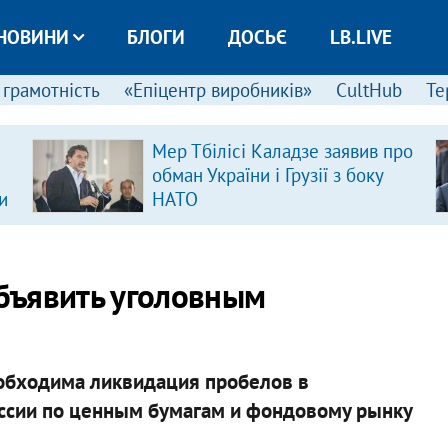
НОВИНИ
БЛОГИ
ДОСЬЄ
LB.LIVE
 грамотність
«Епіцентр виробників»
CultHub
Те
Мер Тбілісі Каладзе заявив про
обман України і Грузії з боку
и
НАТО
бъявить уголовным
обходима ликвидация пробелов в
миссии по ценным бумагам и фондовому рынку