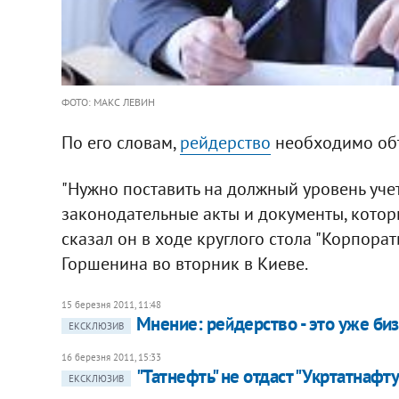
ФОТО: МАКС ЛЕВИН
По его словам,
рейдерство
необходимо объ
"Нужно поставить на должный уровень уче
законодательные акты и документы, которые
сказал он в ходе круглого стола "Корпора
Горшенина во вторник в Киеве.
15 березня 2011, 11:48
Мнение: рейдерство - это уже би
ЕКСКЛЮЗИВ
16 березня 2011, 15:33
"Татнефть" не отдаст "Укртатнафт
ЕКСКЛЮЗИВ