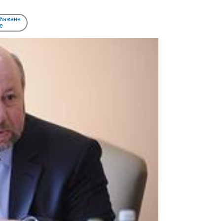
 бажане
e