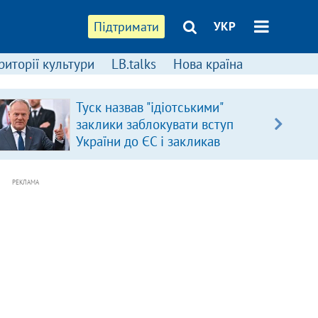
Підтримати
УКР
риторії культури
LB.talks
Нова країна
Туск назвав "ідіотськими"
заклики заблокувати вступ
України до ЄС і закликав
припинити антиукраїнську
риторику
РЕКЛАМА