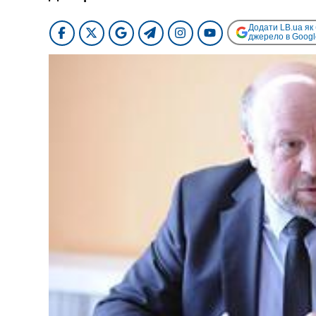
Додати LB.ua як
джерело в Googl