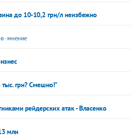
ина до 10-10,2 грн/л неизбежно
в - мнение
бизнес
5 тыс. грн? Смешно!"
тниками рейдерских атак - Власенко
13 млн