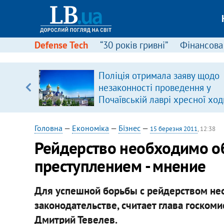
Defense Tech
“30 років гривні”
Фінансова
серця
Поліція отримала заяву щодо
 кави
незаконності проведення у
Почаївській лаврі хресної ход
Головна
—
Економіка
—
Бізнес
—
15 березня 2011
, 12:38
Рейдерство необходимо о
преступлением - мнение
Для успешной борьбы с рейдерством не
законодательстве, считает глава госко
Дмитрий Тевелев.