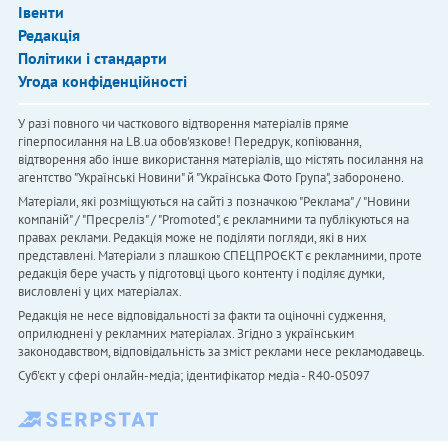
Івенти
Редакція
Політики і стандарти
Угода конфіденційності
У разі повного чи часткового відтворення матеріалів пряме
гіперпосилання на LB.ua обов'язкове! Передрук, копіювання,
відтворення або інше використання матеріалів, що містять посилання на
агентство "Українськi Новини" й "Українська Фото Група", заборонено.
Матеріали, які розміщуються на сайті з позначкою "Реклама" / "Новини
компаній" / "Пресреліз" / "Promoted", є рекламними та публікуються на
правах реклами. Редакція може не поділяти погляди, які в них
представлені. Матеріали з плашкою СПЕЦПРОЄКТ є рекламними, проте
редакція бере участь у підготовці цього контенту і поділяє думки,
висловлені у цих матеріалах.
Редакція не несе відповідальності за факти та оціночні судження,
оприлюднені у рекламних матеріалах. Згідно з українським
законодавством, відповідальність за зміст реклами несе рекламодавець.
Cуб'єкт у сфері онлайн-медіа; ідентифікатор медіа - R40-05097