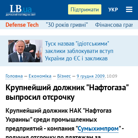
Підтримати
УКР
Defense Tech
“30 років гривні”
Фінансова грамо
Туск назвав "ідіотськими"
я
заклики заблокувати вступ
України до ЄС і закликав
припинити антиукраїнську
риторику
Головна
—
Економіка
—
Бізнес
—
9 грудня 2009
, 10:09
Крупнейший должник "Нафтогаза"
выпросил отсрочку
Крупнейший должник НАК "Нафтогаз
Украины" среди промышленных
предприятий - компания "
Сумыхимпром
" -
получил отсрочку по платежам за