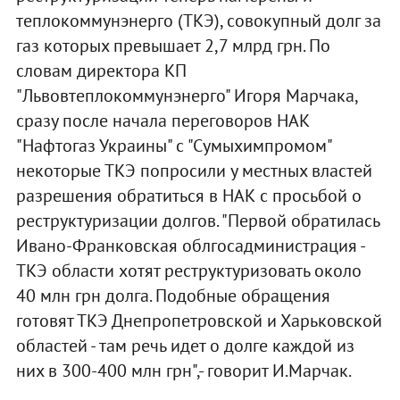
теплокоммунэнерго (ТКЭ), совокупный долг за
газ которых превышает 2,7 млрд грн. По
словам директора КП
"Львовтеплокоммунэнерго" Игоря Марчака,
сразу после начала переговоров НАК
"Нафтогаз Украины" с "Сумыхимпромом"
некоторые ТКЭ попросили у местных властей
разрешения обратиться в НАК с просьбой о
реструктуризации долгов. "Первой обратилась
Ивано-Франковская облгосадминистрация -
ТКЭ области хотят реструктуризовать около
40 млн грн долга. Подобные обращения
готовят ТКЭ Днепропетровской и Харьковской
областей - там речь идет о долге каждой из
них в 300-400 млн грн",- говорит И.Марчак.