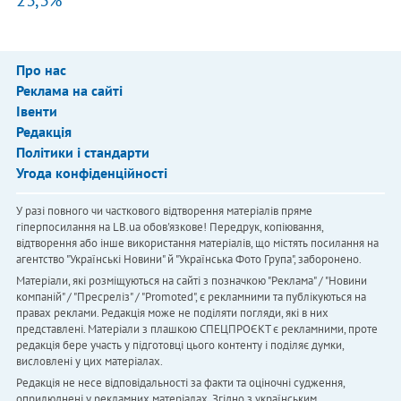
23,3%
Про нас
Реклама на сайті
Івенти
Редакція
Політики і стандарти
Угода конфіденційності
У разі повного чи часткового відтворення матеріалів пряме
гіперпосилання на LB.ua обов'язкове! Передрук, копіювання,
відтворення або інше використання матеріалів, що містять посилання на
агентство "Українськi Новини" й "Українська Фото Група", заборонено.
Матеріали, які розміщуються на сайті з позначкою "Реклама" / "Новини
компаній" / "Пресреліз" / "Promoted", є рекламними та публікуються на
правах реклами. Редакція може не поділяти погляди, які в них
представлені. Матеріали з плашкою СПЕЦПРОЄКТ є рекламними, проте
редакція бере участь у підготовці цього контенту і поділяє думки,
висловлені у цих матеріалах.
Редакція не несе відповідальності за факти та оціночні судження,
оприлюднені у рекламних матеріалах. Згідно з українським