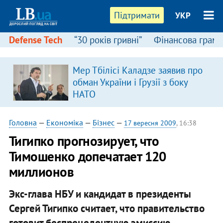
Підтримати
УКР
Defense Tech
“30 років гривні”
Фінансова грамо
Мер Тбілісі Каладзе заявив про
обман України і Грузії з боку
НАТО
Головна
—
Економіка
—
Бізнес
—
17 вересня 2009
, 16:38
Тигипко прогнозирует, что
Тимошенко допечатает 120
миллионов
Экс-глава НБУ и кандидат в президенты
Сергей Тигипко считает, что правительство
готовит беспрецедентную эмиссию.