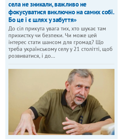
села не зникали, важливо не
фокусуватися виключно на самих собі.
Бо це і є шлях у забуття»
До сіл прикута увага тих, хто шукає там
прихистку чи безпеки. Чи може цей
інтерес стати шансом для громад? Що
треба українському селу у 21 столітті, щоб
розвиватися, і до…