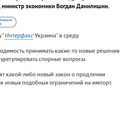
, министр экономики Богдан Данилишин.
 бажане
e
 "
Интерфакс
-Украина" в среду.
ходимость принимать какие-то новые решения
 урегулировать спорные вопросы.
нят какой-либо новый закон о продлении
я новых подобных ограничений на импорт.