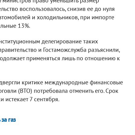
у министров право уменьшить размер
льство воспользовалось, снизив ее до нуля
автомобилей и холодильников, при импорте
льные 13%.
нституционным делегирование таких
равительство и Гостаможслужба разъяснили,
родолжает применяться лишь по отношению к
одвергли критике международные финансовые
говли (ВТО) потребовала отменить его. Срок
 истекает 7 сентября.
за газ