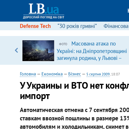
Defense Tech
“30 років гривні”
Фінансова
серця
Масована атака по
ФОТО
 кави
Україні: на Дніпропетровщині
загинула родина, у Львові –
удар по багатоповерхівках
(доповнюється)
Головна
—
Економіка
—
Бізнес
—
5 серпня 2009
, 18:07
У Украины и ВТО нет конф
импорт
Автоматическая отмена с 7 сентября 20
ставкам ввозной пошлины в размере 13
автомобилям и холодильникам, снимет 