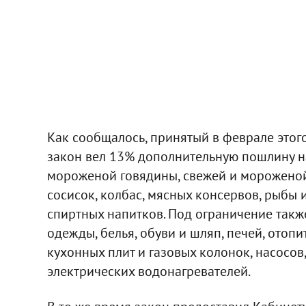
Как сообщалось, принятый в феврале этог
закон вел 13% дополнительную пошлину на
мороженой говядины, свежей и мороженой 
сосисок, колбас, мясных консервов, рыбы 
спиртных напитков. Под ограничение также
одежды, белья, обуви и шляп, печей, отопи
кухонных плит и газовых колонок, насосов
электрических водонагревателей.