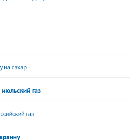
 на сахар
а июльский газ
ссийский газ
Украину