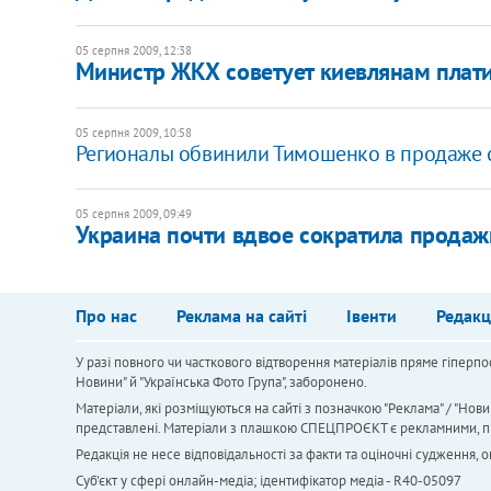
05 серпня 2009, 12:38
Министр ЖКХ советует киевлянам плат
05 серпня 2009, 10:58
Регионалы обвинили Тимошенко в продаже 
05 серпня 2009, 09:49
Украина почти вдвое сократила продаж
Про нас
Реклама на сайті
Івенти
Редакц
У разі повного чи часткового відтворення матеріалів пряме гіперпо
Новини" й "Українська Фото Група", заборонено.
Матеріали, які розміщуються на сайті з позначкою "Реклама" / "Нови
представлені. Матеріали з плашкою СПЕЦПРОЄКТ є рекламними, проте
Редакція не несе відповідальності за факти та оціночні судження,
Cуб'єкт у сфері онлайн-медіа; ідентифікатор медіа - R40-05097