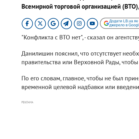
Всемирной торговой организацией (ВТО)
Додати LB.ua як
джерело в Googl
"Конфликта с ВТО нет", - сказал он агентству
Данилишин пояснил, что отсутствует необ
правительства или Верховной Рады, чтобы
По его словам, главное, чтобы не был при
временной целевой надбавки или введени
РЕКЛАМА