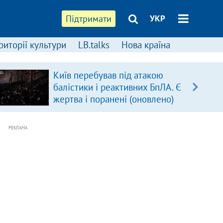
Підтримати
УКР
риторії культури
LB.talks
Нова країна
Київ перебував під атакою
балістики і реактивних БпЛА. Є
жертва і поранені (оновлено)
РЕКЛАМА