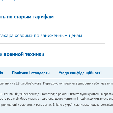
ить по старым тарифам
сахара «своим» по заниженным ценам
и военной техники
ія
Політики і стандарти
Угода конфіденційності
силання на LB.ua обов'язкове! Передрук, копіювання, відтворення або інше вико
ни компаній" / "Пресреліз" / "Promoted", є рекламними та публікуються на права
 редакція бере участь у підготовці цього контенту і поділяє думки, висловле
 оприлюднені у рекламних матеріалах. Згідно з українським законодавством, від