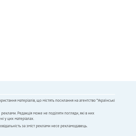
ристання матеріалів, що містять посилання на агентство "Українськi
х реклами. Редакція може не поділяти погляди, які в них
ні у цих матеріалах.
повідальність за зміст реклами несе рекламодавець.