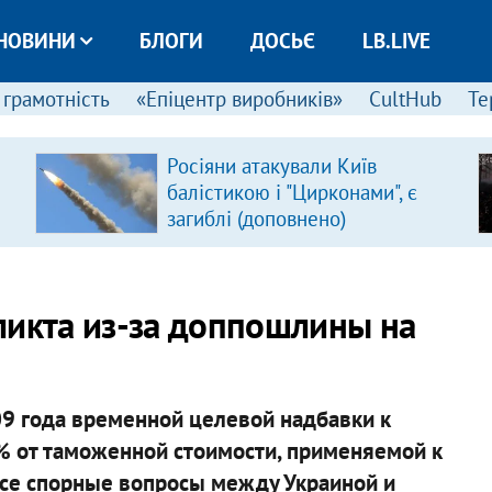
НОВИНИ
БЛОГИ
ДОСЬЄ
LB.LIVE
 грамотність
«Епіцентр виробників»
CultHub
Те
Росіяни атакували Київ
балістикою і "Цирконами", є
загиблі (доповнено)
ликта из-за доппошлины на
09 года временной целевой надбавки к
% от таможенной стоимости, применяемой к
все спорные вопросы между Украиной и