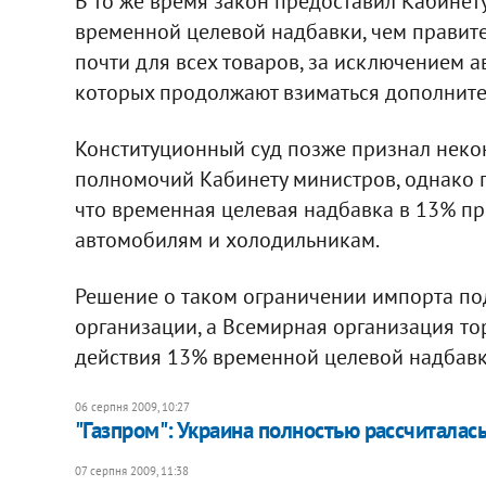
В то же время закон предоставил Кабинет
временной целевой надбавки, чем правите
почти для всех товаров, за исключением 
которых продолжают взиматься дополните
Конституционный суд позже признал неко
полномочий Кабинету министров, однако п
что временная целевая надбавка в 13% п
автомобилям и холодильникам.
Решение о таком ограничении импорта п
организации, а Всемирная организация тор
действия 13% временной целевой надбавки
06 серпня 2009, 10:27
"Газпром": Украина полностью рассчиталась 
07 серпня 2009, 11:38