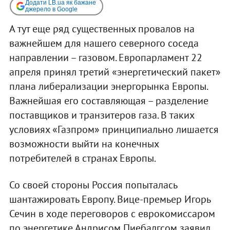
Додати LB.ua як бажане
джерело в Google
А тут еще ряд существенных провалов на
важнейшем для нашего северного соседа
направлении – газовом. Европарламент 22
апреля принял третий «энергетический пакет»
плана либерализации энергорынка Европы.
Важнейшая его составляющая – разделение
поставщиков и транзитеров газа. В таких
условиях «Газпром» принципиально лишается
возможности выйти на конечных
потребителей в странах Европы.
Со своей стороны Россия попыталась
шантажировать Европу. Вице-премьер Игорь
Сечин в ходе переговоров с еврокомиссаром
по энергетике Андрисом Пиебалгсом заявил,