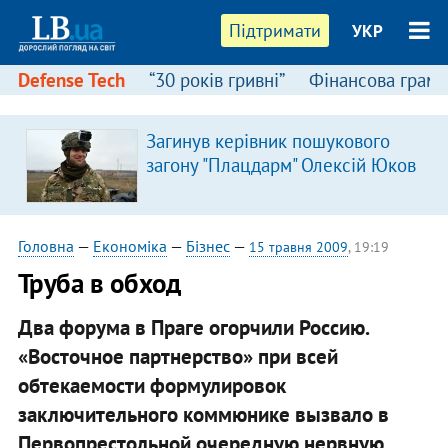
Підтримати
УКР
Defense Tech
“30 років гривні”
Фінансова грамо
Загинув керівник пошукового
загону "Плацдарм" Олексій Юков
Головна
—
Економіка
—
Бізнес
—
15 травня 2009
, 19:19
Труба в обход
Два форума в Праге огорчили Россию.
«Восточное партнерство» при всей
обтекаемости формулировок
заключительного коммюнике вызвало в
Первопрестольной очередную нервную