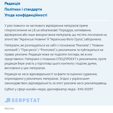
Редакція
Політики і стандарти
Угода конфіденційності
У разі повного чи часткового відтворення матеріалів пряме
гіперпосилання на LB.ua обов'язкове! Передрук, копіювання,
відтворення або інше використання матеріалів, що містять посилання на
агентство "Українськi Новини" й "Українська Фото Група", заборонено.
Матеріали, які розміщуються на сайті з позначкою "Реклама" / "Новини
компаній" / "Пресреліз" / "Promoted", є рекламними та публікуються на
правах реклами. Редакція може не поділяти погляди, які в них
представлені. Матеріали з плашкою СПЕЦПРОЄКТ є рекламними, проте
редакція бере участь у підготовці цього контенту і поділяє думки,
висловлені у цих матеріалах.
Редакція не несе відповідальності за факти та оціночні судження,
оприлюднені у рекламних матеріалах. Згідно з українським
законодавством, відповідальність за зміст реклами несе рекламодавець.
Cуб'єкт у сфері онлайн-медіа; ідентифікатор медіа - R40-05097
РЕКЛАМА