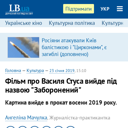
Підтримати
УКР
Українське кіно
Культурна політика
Культурні і
Росіяни атакували Київ
балістикою і "Цирконами", є
загиблі (доповнено)
Головна
—
Культура
—
23 січня 2019
, 15:10
Фільм про Василя Стуса вийде під
назвою "Заборонений"
Картина вийде в прокат восени 2019 року.
Ангеліна Мачулка
, Журналістка-практикантка