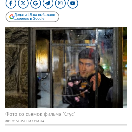
Додати LB.ua як бажане
джерело в Google
Фото со съемок фильма "Стус"
ФОТО: STUSFILM.COM.UA