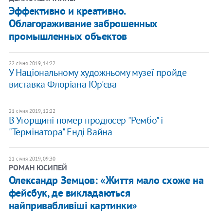
Эффективно и креативно.
Облагораживание заброшенных
промышленных объектов
22 січня 2019, 14:22
У Національному художньому музеї пройде
виставка Флоріана Юр'єва
21 січня 2019, 12:22
В Угорщині помер продюсер "Рембо" і
"Термінатора" Енді Вайна
21 січня 2019, 09:30
РОМАН ЮСИПЕЙ
Олександр Земцов: «Життя мало схоже на
фейсбук, де викладаються
найпривабливіші картинки»