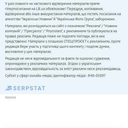
У разі повного чи часткового відтворення матеріалів пряме
гіперпосилання на LB.ua обов'язкове! Передрук, копіювання,
відтворення або інше використання матеріалів, що містять посилання на
агентство "Українськi Новини" й "Українська Фото Група", заборонено.
Матеріали, які розміщуються на сайті з позначкою "Реклама" / "Новини
компаній" / "Пресреліз" / "Promoted", є рекламними та публікуються на
правах реклами. Редакція може не поділяти погляди, які в них
представлені. Матеріали з плашкою СПЕЦПРОЄКТ є рекламними, проте
редакція бере участь у підготовці цього контенту і поділяє думки,
висловлені у цих матеріалах.
Редакція не несе відповідальності за факти та оціночні судження,
оприлюднені у рекламних матеріалах. Згідно з українським
законодавством, відповідальність за зміст реклами несе рекламодавець.
Cуб'єкт у сфері онлайн-медіа; ідентифікатор медіа - R40-05097
РЕКЛАМА