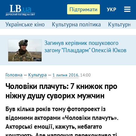
Підтримати
УКР
Українське кіно
Культурна політика
Культурні і
Загинув керівник пошукового
загону "Плацдарм" Олексій Юков
Головна
—
Культура
—
1 липня 2016
, 14:00
Чоловіки плачуть: 7 книжок про
ніжну душу суворих мужчин
Був кілька років тому фотопроект із
відомими акторами «Чоловіки плачуть».
Акторські емоції, кажуть, небагато
коштують. Але напрочуд переконливо ті