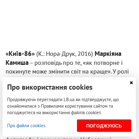
«Київ-86»
Маркіяна
(К.: Нора-Друк, 2016)
Камиша
– розповідь про те, «як потворне і
покинуте може змінити світ на краще». У ролі
потворного і покинутого – Київ.
Про використання cookies
Тоді, 1986-го, після
вибуху на ЧАЕС
киян не
Продовжуючи переглядати LB.ua ви підтверджуєте, що
вивели на злощасний парад, а евакуювали.
ознайомилися з Правилами користування сайтом та
Нині, у 2015-у, столиця опинилася у зоні
погоджуєтеся на використання файлів cookies
відчуження. Юнак водить туди екскурсантів.
Про файли cookies
ПОГОДЖУЮСЬ
Як-от парочку японців: екстремального