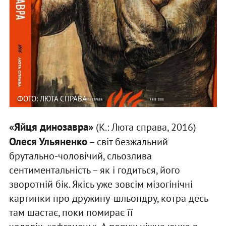
ФОТО: ЛЮТА СПРАВА
«Яйця динозавра»
(К.: Люта справа, 2016)
Олеся Ульяненко
– світ безжальний
брутально-чоловічий, сльозлива
сентиментальність – як і годиться, його
зворотній бік. Якісь уже зовсім мізогінічні
картинки про дружину-шльондру, котра десь
там шастає, поки помирає її