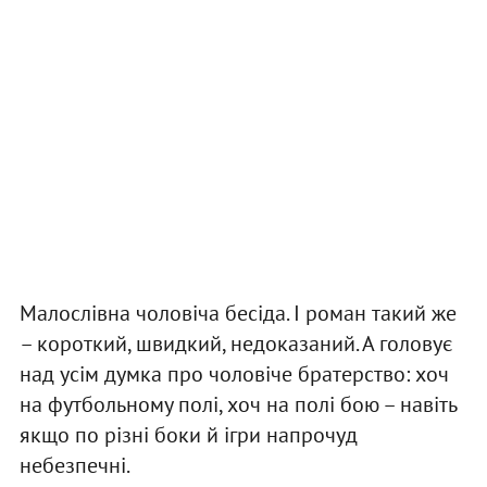
Малослівна чоловіча бесіда. І роман такий же
– короткий, швидкий, недоказаний. А головує
над усім думка про чоловіче братерство: хоч
на футбольному полі, хоч на полі бою – навіть
якщо по різні боки й ігри напрочуд
небезпечні.