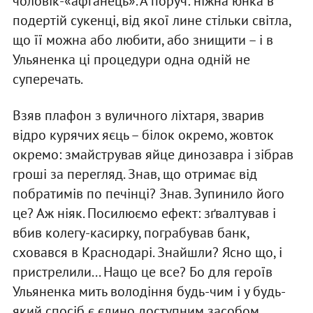
чоловік-«афганець». А поруч: ніжна юнка в
подертій сукенці, від якої лине стільки світла,
що її можна або любити, або знищити – і в
Ульяненка ці процедури одна одній не
суперечать.
Взяв плафон з вуличного ліхтаря, зварив
відро курячих яєць – білок окремо, жовток
окремо: змайстрував яйце динозавра і зібрав
гроші за перегляд. Знав, що отримає від
побратимів по печінці? Знав. Зупинило його
це? Аж ніяк. Посилюємо ефект: зґвалтував і
вбив колегу-касирку, пограбував банк,
сховався в Краснодарі. Знайшли? Ясно що, і
пристрелили... Нащо це все? Бо для героїв
Ульяненка мить володіння будь-чим і у будь-
який спосіб є єдино доступним засобом