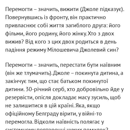
Перемогти – значить, вижити (Джоле підказує).
Повернувшись із фронту, він практично
привласнює собі життя загиблого друга: його
фільми, його родину, його жінку. Хто з двох
вижив? Від кого з цих двох родиться в день
падіння режиму Мілошевича Джолевий син?
Перемогти – значить, перестати бути наївним
(він же тлумачить). Джоле – покинута дитина, а
закінчує тим, що стає батьком покинутої
дитини. 30-річний серб, хто добровільно йде у
резервісти, опісля докладає масу зусиль, щоб
не залишитися в цій країні. Яка, якщо
офіційному Белграду вірити, у війні-то
перемогла. Відколи наївність полягає у
системному повторенні чужих помилок?