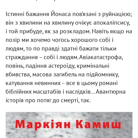
Істинні бажання Йонаса пов’язані з руйнацією;
він з хвилини на хвилину очікує апокаліпсису,
і той прибуде, як за розкладом. Навіть якщо на
позір ми хочемо чогось хорошого собі і
людям, то по правді здатні бажати тільки
страждання – собі і людям. Авіакатастрофа,
повінь, падіння астероїду, кримінальні
вбивства, масова загибель на підйомнику,
катування невинних – все в цьому романі
біблійних масштабів і наслідків… Авантюрна
історія про потяг до смерті, так.