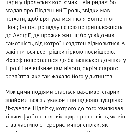
пари у тірольских костюмах. І він ридає: бо
згадав про Південний Тіроль, звідки мав
поїхати, щоб врятуватися після Вогненної
Ночі; бо гостро відчув свою неприналежність
до Австрії, де прожив життя; бо усвідомив
самотність, від котрої нездатен відмовитися. А
закінчиться все трішки гіркою посмішкою.
Йозеф повертається до батьківської домівки у
Тіролі і не впізнає там нічого, окрім старого
розп’яття, яке так жахало його у дитинстві.
Між цими подіями стається важливе: старий
знайомиться з Лукасом і випадково зустрічає
Джузеппе. Підлітку, котрого до того хвилював
тільки футбол, чоловік щиро розповість, як він
став частиною терористичної спілки, як