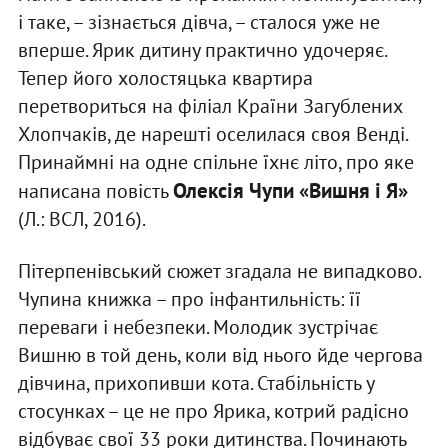
і таке, – зізнається дівча, – сталося уже не
вперше. Ярик дитину практично удочеряє.
Тепер його холостяцька квартира
перетвориться на філіал Країни Загублених
Хлопчаків, де нарешті оселилася своя Венді.
Принаймні на одне спільне їхнє літо, про яке
Олексія Чупи
«Вишня і Я»
написана повість
(Л.: ВСЛ, 2016).
Пітерпенівський сюжет згадала не випадково.
Чупина книжка – про інфантильність: її
переваги і небезпеки. Молодик зустрічає
Вишню в той день, коли від нього йде чергова
дівчина, прихопивши кота. Стабільність у
стосунках – це не про Ярика, котрий радісно
відбуває свої 33 роки дитинства. Починають