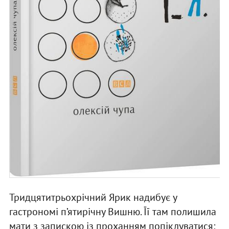
Тридцятитрьохрічний Ярик надибує у
гастрономі п’ятирічну Вишню. Її там полишила
мати з запискою із проханням попіклуватися;