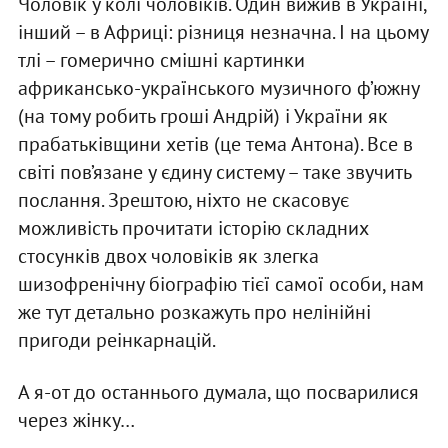
Чоловік у колі чоловіків. Один вижив в Україні,
інший – в Африці: різниця незначна. І на цьому
тлі – гомерично смішні картинки
африкансько-українського музичного ф’южну
(на тому робить гроші Андрій) і України як
прабатьківщини хетів (це тема Антона). Все в
світі пов’язане у єдину систему – таке звучить
послання. Зрештою, ніхто не скасовує
можливість прочитати історію складних
стосунків двох чоловіків як злегка
шизофренічну біографію тієї самої особи, нам
же тут детально розкажуть про нелінійні
пригоди реінкарнацій.
А я-от до останнього думала, що посварилися
через жінку…