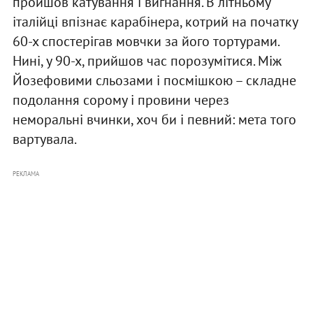
пройшов катування і вигнання. В літньому
італійці впізнає карабінера, котрий на початку
60-х спостерігав мовчки за його тортурами.
Нині, у 90-х, прийшов час порозумітися. Між
Йозефовими сльозами і посмішкою – складне
подолання сорому і провини через
неморальні вчинки, хоч би і певний: мета того
вартувала.
РЕКЛАМА