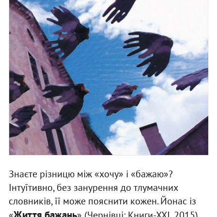
Знаєте різницю між «хочу» і «бажаю»?
Інтуїтивно, без занурення до тлумачних
словників, її може пояснити кожен. Йонас із
Життя бажань
«
» (Чернівці: Книги-ХХІ, 2015)