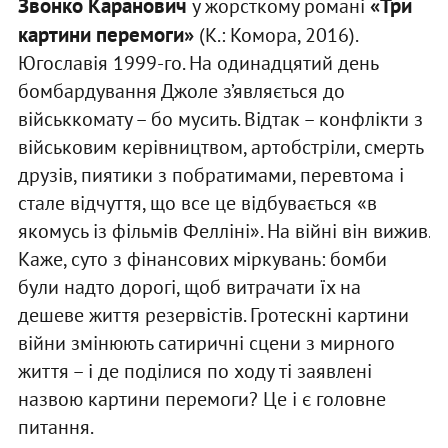
Звонко Каранович
«Три
у жорсткому романі
картини перемоги»
(К.: Комора, 2016).
Югославія 1999-го. На одинадцятий день
бомбардування Джоле з’являється до
військкомату – бо мусить. Відтак – конфлікти з
військовим керівництвом, артобстріли, смерть
друзів, пиятики з побратимами, перевтома і
стале відчуття, що все це відбувається «в
якомусь із фільмів Фелліні». На війні він вижив.
Каже, суто з фінансових міркувань: бомби
були надто дорогі, щоб витрачати їх на
дешеве життя резервістів. Гротескні картини
війни змінюють сатиричні сцени з мирного
життя – і де поділися по ходу ті заявлені
назвою картини перемоги? Це і є головне
питання.