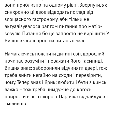
вони приблизно на одному рівні. Звернути, як
синхронно ці двоє відводять погляд від
злощасного гастроному, аби тільки не
актуалізувалося раптом питання про матір-
зозулю. Питання бо це запросто не вирішити. У
Вишні взагалі простих питань немає.
Намагаючись пояснити дитині світ, дорослий
починає розуміти і поважати його таємниці.
Вишня знає: заборонили відчиняти двері, тож
треба вийти негайно на сходи і перевірити,
чому. Тепер знає і Ярик: любити і бути з кимсь
важко – тож треба чимдужче до когось
прирости всією шкірою. Парочка відчайдухів і
сміливців.