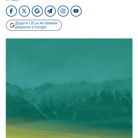
Додати LB.ua як бажане
джерело в Google