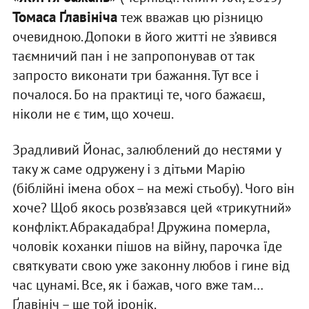
Томаса Ґлавініча
теж вважав цю різницю
очевидною. Допоки в його житті не з’явився
таємничий пан і не запропонував от так
запросто виконати три бажання. Тут все і
почалося. Бо на практиці те, чого бажаєш,
ніколи не є тим, що хочеш.
Зрадливий Йонас, залюблений до нестями у
таку ж саме одружену і з дітьми Марію
(біблійні імена обох – на межі стьобу). Чого він
хоче? Щоб якось розв’язався цей «трикутний»
конфлікт. Абракадабра! Дружина померла,
чоловік коханки пішов на війну, парочка їде
святкувати свою уже законну любов і гине від
час цунамі. Все, як і бажав, чого вже там…
Ґлавініч – ще той іронік.