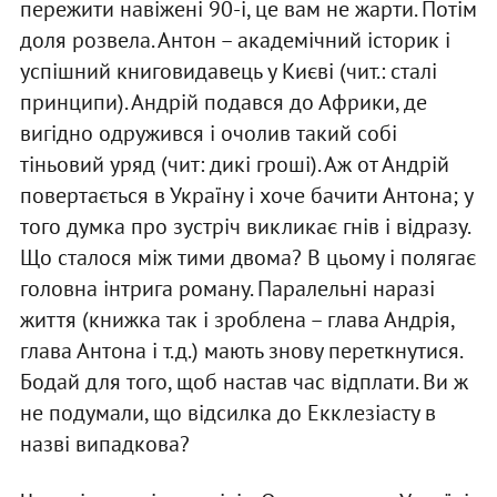
пережити навіжені 90-і, це вам не жарти. Потім
доля розвела. Антон – академічний історик і
успішний книговидавець у Києві (чит.: сталі
принципи). Андрій подався до Африки, де
вигідно одружився і очолив такий собі
тіньовий уряд (чит: дикі гроші). Аж от Андрій
повертається в Україну і хоче бачити Антона; у
того думка про зустріч викликає гнів і відразу.
Що сталося між тими двома? В цьому і полягає
головна інтрига роману. Паралельні наразі
життя (книжка так і зроблена – глава Андрія,
глава Антона і т.д.) мають знову переткнутися.
Бодай для того, щоб настав час відплати. Ви ж
не подумали, що відсилка до Екклезіасту в
назві випадкова?