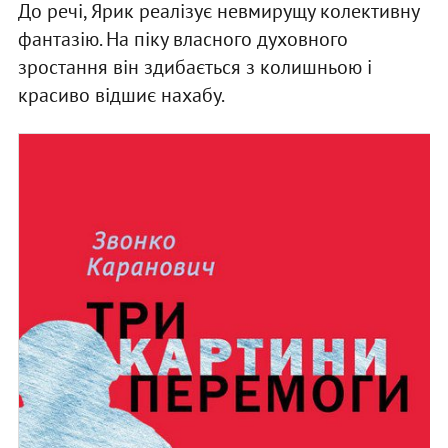
До речі, Ярик реалізує невмирущу колективну
фантазію. На піку власного духовного
зростання він здибається з колишньою і
красиво відшиє нахабу.