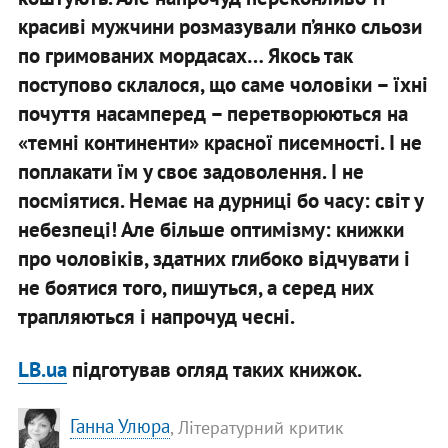
красиві мужчини розмазували п’янко сльози
по гримованих мордасах… Якось так
поступово склалося, що саме чоловіки – їхні
почуття насамперед – перетворюються на
«темні континенти» красної писемності. І не
поплакати їм у своє задоволення. І не
посміятися. Немає на дурниці бо часу: світ у
небезпеці! Але більше оптимізму: книжки
про чоловіків, здатних глибоко відчувати і
не боятися того, пишуться, а серед них
трапляються і напрочуд чесні.
LB.ua
підготував огляд таких книжок.
Ганна Улюра
, Літературний критик