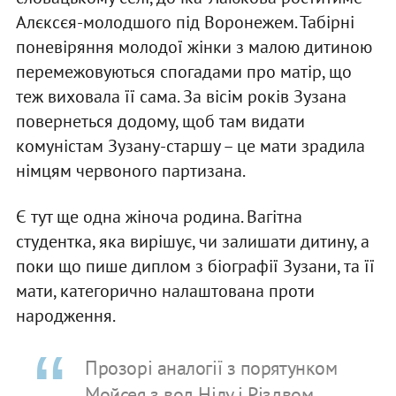
Алєксєя-молодшого під Воронежем. Табірні
поневіряння молодої жінки з малою дитиною
перемежовуються спогадами про матір, що
теж виховала її сама. За вісім років Зузана
повернеться додому, щоб там видати
комуністам Зузану-старшу – це мати зрадила
німцям червоного партизана.
Є тут ще одна жіноча родина. Вагітна
студентка, яка вирішує, чи залишати дитину, а
поки що пише диплом з біографії Зузани, та її
мати, категорично налаштована проти
народження.
Прозорі аналогії з порятунком
Мойсея з вод Нілу і Різдвом