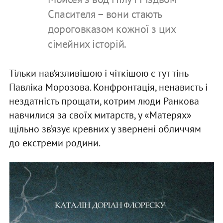
Спасителя – вони стають
дороговказом кожної з цих
сімейних історій.
Тільки нав’язливішою і чіткішою є тут тінь
Павліка Морозова. Конфронтація, ненависть і
нездатність прощати, котрим люди Ранкова
навчилися за своїх митарств, у «Матерях»
щільно зв’язує кревних у звернені обличчям
до екстреми родини.