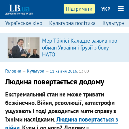
Підтримати
УКР
Українське кіно
Культурна політика
Культурні і
Мер Тбілісі Каладзе заявив про
обман України і Грузії з боку
НАТО
Головна
—
Культура
—
11 квітня 2016
, 13:00
​Людина повертається додому
Екстремальний стан не може тривати
безкінечно. Війни, революції, катастрофи
ущухають і тоді доводиться мати справу з
їхніми наслідками.
Людина повертається з
війни
. Куди і до чого? Додому –