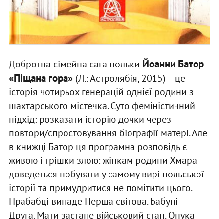
Йоанни Батор
Добротна сімейна сага польки
«Піщана гора»
(Л.: Астролябія, 2015) – це
історія чотирьох генерацій однієї родини з
шахтарського містечка. Суто феміністичний
підхід: розказати історію дочки через
повтори/спростовування біографії матері. Але
в книжці Батор ця програмна розповідь є
живою і трішки злою: жінкам родини Хмара
доведеться побувати у самому вирі польської
історії та примудритися не помітити цього.
Прабабці випаде Перша світова. Бабуні –
Друга. Мати застане військовий стан. Онука –