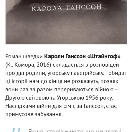
Кароли Ганссон «Штайнгоф»
Роман шведки
(К.: Комора, 2016) складається з розповідей
про дві родини, угорську і австрійську. І обидві
ці історії нам до кінця не розкажуть, позаяк
вони раз за разом перериваються війною –
Другою світовою та Угорською 1956 року.
Наслідками війни для сім’ї, за Ганссон, стає
примусове забування.
Якщо історія – це те, що ми здатні