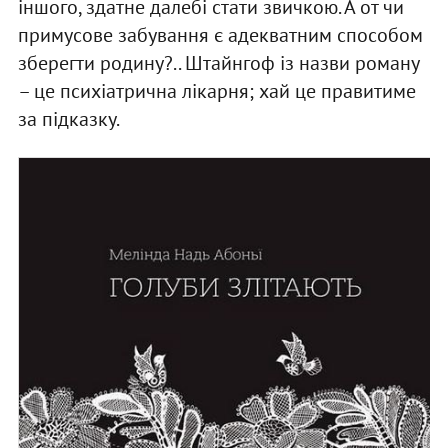
іншого, здатне далебі стати звичкою. А от чи
примусове забування є адекватним способом
зберегти родину?.. Штайнгоф із назви роману
– це психіатрична лікарня; хай це правитиме
за підказку.