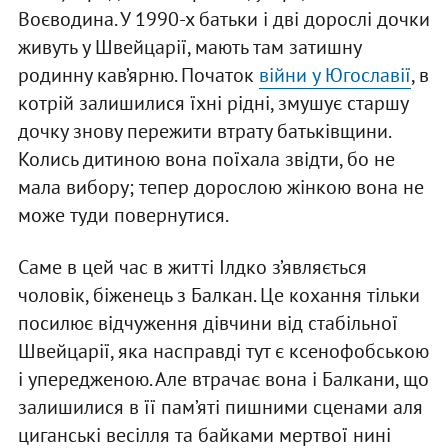
Воєводина. У 1990-х батьки і дві дорослі дочки
живуть у Швейцарії, мають там затишну
родинну кав’ярню. Початок
війни у Югославії
, в
котрій залишилися їхні рідні, змушує старшу
дочку знову пережити втрату батьківщини.
Колись дитиною вона поїхала звідти, бо не
мала вибору; тепер дорослою жінкою вона не
може туди повернутися.
Саме в цей час в житті Ілдко з’являється
чоловік, біженець з Балкан. Це кохання тільки
посилює відчуження дівчини від стабільної
Швейцарії, яка насправді тут є ксенофобською
і упередженою. Але втрачає вона і Балкани, що
залишилися в її пам’яті пишними сценами аля
циганські весілля та байками мертвої нині