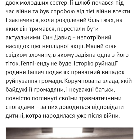
двох молодших сестер. Її шлюб почався під
час війни та був спробою від тієї війни втекти.
І закінчився, коли розділений біль і жах, на
яких він тримався, перестали бути
актуальними. Син Давид – непотрібний
наслідок цієї неплідної акції. Малий стає
свідком злочину, в якому задіяна одна з його
тіток. Геппі-енду не буде. Історію руйнації
родини Гашич подає як приватний випадок
руйнування громади. Корумпована влада, якій
байдужі її громадяни, і неуважні батьки,
повністю поглинуті своїми травматичними
спогадами – за них доводиться відповідати
дитині, котра народилася уже після війни.