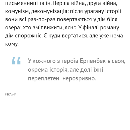
письменниці та ін. Перша війна, друга війна,
комунізм, декомунізація: після урагану Історії
вони всі раз-по-раз повертаються у дім біля
озера; хто зміг вижити, ясно. У фіналі роману
дім спорожніє. Є куди вертатися, але уже нема
кому.
У кожного з героїв Ерпенбек є своя,
окрема історія, але долі їхні
переплетені нерозривно.
РЕКЛАМА