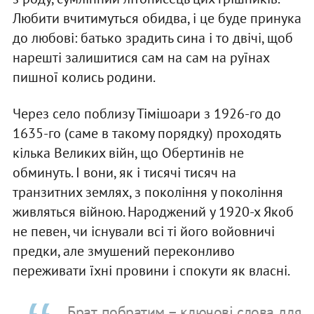
Любити вчитимуться обидва, і це буде принука
до любові: батько зрадить сина і то двічі, щоб
нарешті залишитися сам на сам на руїнах
пишної колись родини.
Через село поблизу Тімішоари з 1926-го до
1635-го (саме в такому порядку) проходять
кілька Великих війн, що Обертинів не
обминуть. І вони, як і тисячі тисяч на
транзитних землях, з покоління у покоління
живляться війною. Народжений у 1920-х Якоб
не певен, чи існували всі ті його войовничі
предки, але змушений переконливо
переживати їхні провини і спокути як власні.
Брат, побратим – ключові слова для