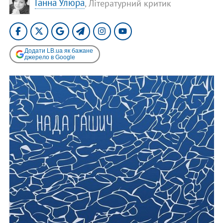
Ганна Улюра
, Літературний критик
Додати LB.ua як бажане
джерело в Google