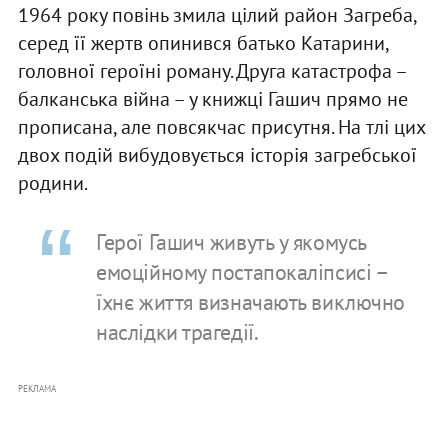
1964 року повінь змила цілий район Загреба,
серед її жертв опинився батько Катарини,
головної героїні роману. Друга катастрофа –
балканська війна – у книжці Гашич прямо не
прописана, але повсякчас присутня. На тлі цих
двох подій вибудовується історія загребської
родини.
Герої Гашич живуть у якомусь
емоційному постапокаліпсисі –
їхнє життя визначають виключно
наслідки трагедії.
РЕКЛАМА