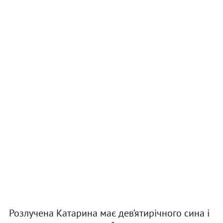
Розлучена Катарина має дев’ятирічного сина і