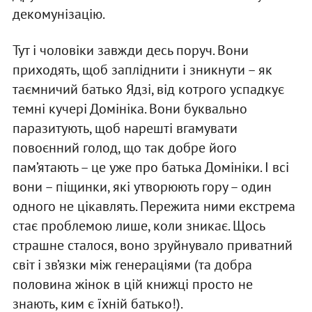
декомунізацію.
Тут і чоловіки завжди десь поруч. Вони
приходять, щоб запліднити і зникнути – як
таємничий батько Ядзі, від котрого успадкує
темні кучері Домініка. Вони буквально
паразитують, щоб нарешті вгамувати
повоєнний голод, що так добре його
пам’ятають – це уже про батька Домініки. І всі
вони – піщинки, які утворюють гору – один
одного не цікавлять. Пережита ними екстрема
стає проблемою лише, коли зникає. Щось
страшне сталося, воно зруйнувало приватний
світ і зв’язки між генераціями (та добра
половина жінок в цій книжці просто не
знають, ким є їхній батько!).