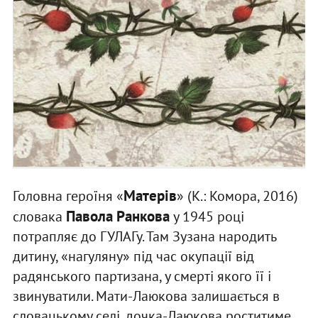
Матерів
Головна героїня «
» (К.: Комора, 2016)
Павола Ранкова
словака
у 1945 році
потрапляє до ГУЛАГу. Там Зузана народить
дитину, «нагуляну» під час окупації від
радянського партизана, у смерті якого її і
звинуватили. Мати-Лаюкова залишається в
словацькому селі, дочка-Лаюкова роститиме