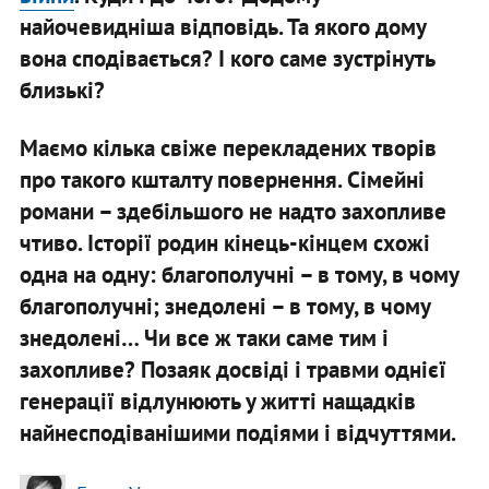
найочевидніша відповідь. Та якого дому
вона сподівається? І кого саме зустрінуть
близькі?
Маємо кілька свіже перекладених творів
про такого кшталту повернення. Сімейні
романи – здебільшого не надто захопливе
чтиво. Історії родин кінець-кінцем схожі
одна на одну: благополучні – в тому, в чому
благополучні; знедолені – в тому, в чому
знедолені… Чи все ж таки саме тим і
захопливе? Позаяк досвіді і травми однієї
генерації відлунюють у житті нащадків
найнесподіванішими подіями і відчуттями.