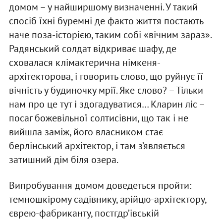
домом – у найширшому визначенні. У такий
спосіб їхні буремні де факто життя постають
наче поза-історією, таким собі «вічним зараз».
Радянський солдат відкриває шафу, де
сховалася клімактерична німкеня-
архітекторова, і говорить слово, що руйнує її
вічність у будиночку мрії. Яке слово? – Тільки
нам про це тут і здогадуватися… Кларин ліс –
посаг божевільної солтисівни, що так і не
вийшла заміж, його власником стає
берлінський архітектор, і там з’являється
затишний дім біля озера.
Випробування домом доведеться пройти:
темношкірому садівнику, арійцю-архітектору,
єврею-фабриканту, постгдр’івській