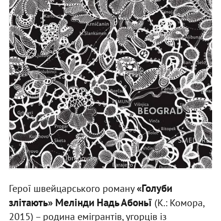
«Голуби
Герої швейцарського роману
злітають» Мелінди Надь Абоньї
(К.: Комора,
2015) – родина емігрантів, угорців із