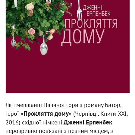
Як і мешканці Піщаної гори з роману Батор,
Прокляття дому
герої «
» (Чернівці: Книги-ХХІ,
Дженні Ерпенбек
2016) східної німкені
нерозривно пов’язані з певним місцем, з