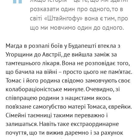
розказати один про одного, то в
світі «Штайнгофу» вона є тим, про
що ми мовчимо один до одного.
Магда в розпалі боїв у Будапешті втекла з
Угорщини до Австрії, де вийшла заміж за
тамтешнього лікаря. Вона не розповідає того,
що бачила на війні – просто цього не пам’ятає.
Томас і його родина свідомо замовчують своє
колабораціоністське минуле. Очевидно, зі
співпрацею родини з нацистами якось
пов’язане самогубство матері Томаса, єврейки.
Сімейні таємниці такими переважно і
залишаться. Навіть таке екстраординарне
почуття, що ти вижив даремно і за рахунок