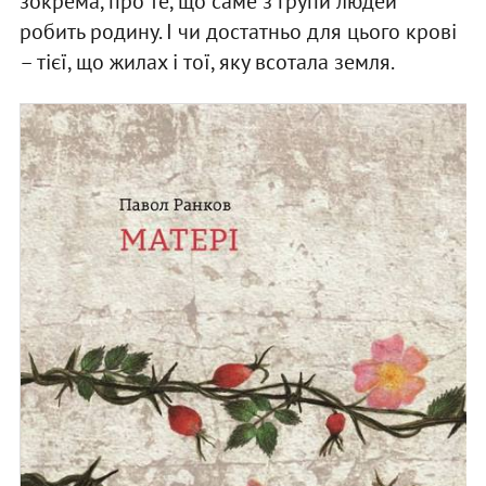
зокрема, про те, що саме з групи людей
робить родину. І чи достатньо для цього крові
– тієї, що жилах і тої, яку всотала земля.