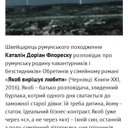
Швейцарець румунського походження
Каталін Доріан Флореску
розповідає про
румунську родину «авантурників і
безстидників» Обретинів у сімейному романі
Якоб вирішує любити
«
» (Чернівці: Книги-ХХІ,
2016). Якоб – батько розповідача, злиденний
бурлака, котрий одного дня сватається до
заможної старої дівки: їй треба дитина, йому –
статок. Ідеальний бізнес-контракт. Якоб (уже
через «с», а не через «к») – їхній син, останній
з роду, сумлінний літописець цих грішників.