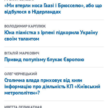
«Ми втерли носа Гаазі і Брюсселю», або що
відбулося в Нідерландах
ВОЛОДИМИР КАРПЛЮК
Юна піаністка з Ірпені підкорила Україну
своїм талантом
ВІТАЛІЙ МАРКОВИЧ
Привид популізму блукає Європою
ОЛЕГ ЧЕРНЕЦЬКИЙ
Столична влада приховує від киян
інформацію про діяльність КП «Київський
метрополітен»?
ИВЕТТА ДЕЛИКАТНАЯ