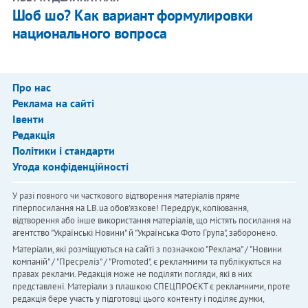
Шоб шо? Как вариант формулировки
национального вопроса
Про нас
Реклама на сайті
Івенти
Редакція
Політики і стандарти
Угода конфіденційності
У разі повного чи часткового відтворення матеріалів пряме
гіперпосилання на LB.ua обов'язкове! Передрук, копіювання,
відтворення або інше використання матеріалів, що містять посилання на
агентство "Українськi Новини" й "Українська Фото Група", заборонено.
Матеріали, які розміщуються на сайті з позначкою "Реклама" / "Новини
компаній" / "Пресреліз" / "Promoted", є рекламними та публікуються на
правах реклами. Редакція може не поділяти погляди, які в них
представлені. Матеріали з плашкою СПЕЦПРОЄКТ є рекламними, проте
редакція бере участь у підготовці цього контенту і поділяє думки,