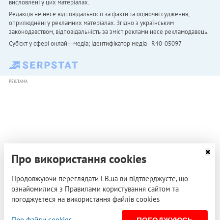
висловлені у цих матеріалах.
Редакція не несе відповідальності за факти та оціночні судження,
оприлюднені у рекламних матеріалах. Згідно з українським
законодавством, відповідальність за зміст реклами несе рекламодавець.
Cуб'єкт у сфері онлайн-медіа; ідентифікатор медіа - R40-05097
РЕКЛАМА
Про використання cookies
Продовжуючи переглядати LB.ua ви підтверджуєте, що
ознайомилися з Правилами користування сайтом та
погоджуєтеся на використання файлів cookies
Про файли cookies