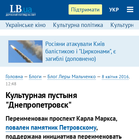
Підтримати
УКР
Українське кіно
Культурна політика
Культурні і
:
Росіяни атакували Київ
балістикою і "Цирконами", є
загиблі (доповнено)
Головна
—
Блоги
—
Блог Леры Мальченко
—
8 квітня 2016
,
12:48
​Культурная пустыня
"Днепропетровск"
Переименован проспект Карла Маркса,
повален памятник Петровскому
,
поддержана инициатива переименовать