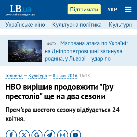
Підтримати
УКР
Українське кіно
Культурна політика
Культурні і
Масована атака по Україні:
ФОТО
я
на Дніпропетровщині загинула
родина, у Львові – удар по
багатоповерхівках
(доповнюється)
Головна
—
Культура
—
8 січня 2016
, 16:18
HBO вирішив продовжити "Гру
престолів" ще на два сезони
Прем'єра шостого сезону відбудеться 24
квітня.