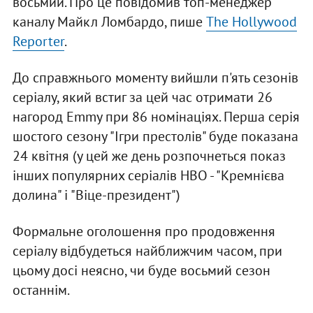
восьмий. Про це повідомив топ-менеджер
каналу Майкл Ломбардо, пише
The Hollywood
Reporter
.
До справжнього моменту вийшли п'ять сезонів
серіалу, який встиг за цей час отримати 26
нагород Emmy при 86 номінаціях. Перша серія
шостого сезону "Ігри престолів" буде показана
24 квітня (у цей же день розпочнеться показ
інших популярних серіалів HBO - "Кремнієва
долина" і "Віце-президент")
Формальне оголошення про продовження
серіалу відбудеться найближчим часом, при
цьому досі неясно, чи буде восьмий сезон
останнім.