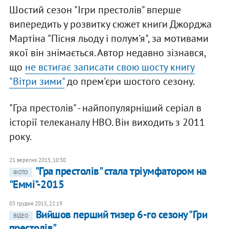
Шостий сезон "Ігри престолів" вперше
випередить у розвитку сюжет книги Джорджа
Мартіна "Пісня льоду і полум'я", за мотивами
якої він знімається. Автор недавно зізнався,
що
не встигає записати свою шосту книгу
"Вітри зими"
до прем'єри шостого сезону.
"Гра престолів" - найпопулярніший серіал в
історії телеканалу HBO. Він виходить з 2011
року.
21 вересня 2015, 10:30
"Гра престолів" стала тріумфатором на
ФОТО
"Еммі"-2015
03 грудня 2015, 22:19
Вийшов перший тизер 6-го сезону "Гри
ВІДЕО
престолів"