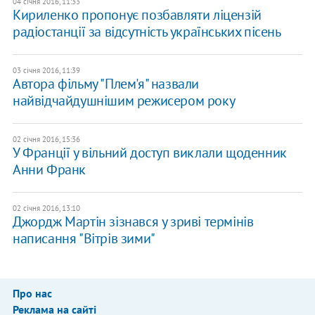
04 січня 2016, 11:33
Кириленко пропонує позбавляти ліцензій
радіостанції за відсутність українських пісень
03 січня 2016, 11:39
Автора фільму "Плем'я" назвали
найвідчайдушнішим режисером року
02 січня 2016, 15:36
У Франції у вільний доступ виклали щоденник
Анни Франк
02 січня 2016, 13:10
Джордж Мартін зізнався у зриві термінів
написання "Вітрів зими"
Про нас
Реклама на сайті