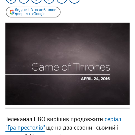
Додати LB.ua як бажане
джерело в Google
Телеканал HBO вирішив продовжити
серіал
"Гра престолів"
ще на два сезони - сьомий і