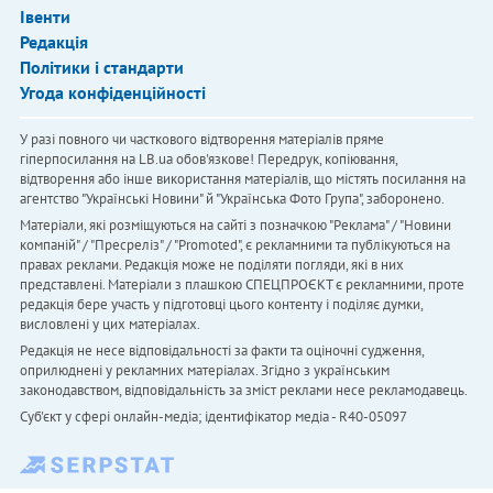
Івенти
Редакція
Політики і стандарти
Угода конфіденційності
У разі повного чи часткового відтворення матеріалів пряме
гіперпосилання на LB.ua обов'язкове! Передрук, копіювання,
відтворення або інше використання матеріалів, що містять посилання на
агентство "Українськi Новини" й "Українська Фото Група", заборонено.
Матеріали, які розміщуються на сайті з позначкою "Реклама" / "Новини
компаній" / "Пресреліз" / "Promoted", є рекламними та публікуються на
правах реклами. Редакція може не поділяти погляди, які в них
представлені. Матеріали з плашкою СПЕЦПРОЄКТ є рекламними, проте
редакція бере участь у підготовці цього контенту і поділяє думки,
висловлені у цих матеріалах.
Редакція не несе відповідальності за факти та оціночні судження,
оприлюднені у рекламних матеріалах. Згідно з українським
законодавством, відповідальність за зміст реклами несе рекламодавець.
Cуб'єкт у сфері онлайн-медіа; ідентифікатор медіа - R40-05097