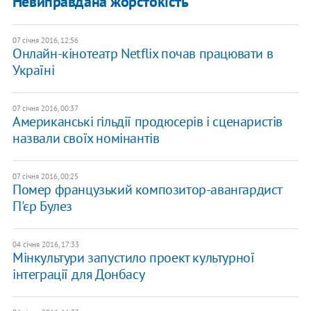
Невиправдана жорстокість
07 січня 2016, 12:56
Онлайн-кінотеатр Netflix почав працювати в
Україні
07 січня 2016, 00:37
Американські гільдії продюсерів і сценаристів
назвали своїх номінантів
07 січня 2016, 00:25
Помер французький композитор-авангардист
П'єр Булез
04 січня 2016, 17:33
Мінкультури запустило проект культурної
інтеграції для Донбасу