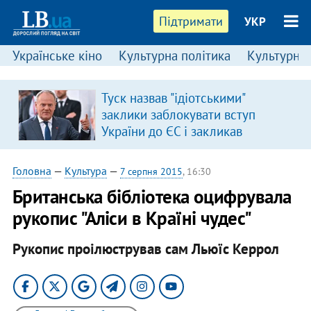
Підтримати
УКР
Українське кіно
Культурна політика
Культурні і
Туск назвав "ідіотськими"
заклики заблокувати вступ
України до ЄС і закликав
припинити антиукраїнську
риторику
Головна
—
Культура
—
7 серпня 2015
, 16:30
Британська бібліотека оцифрувала
рукопис "Аліси в Країні чудес"
Рукопис проілюстрував сам Льюїс Керрол