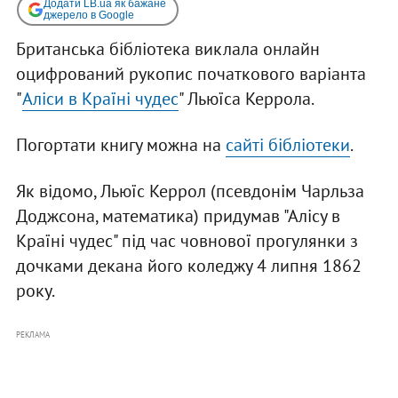
Додати LB.ua як бажане
джерело в Google
Британська бібліотека виклала онлайн
оцифрований рукопис початкового варіанта
"
Аліси в Країні чудес
" Льюїса Керрола.
Погортати книгу можна на
сайті бібліотеки
.
Як відомо, Льюїс Керрол (псевдонім Чарльза
Доджсона, математика) придумав "Алісу в
Країні чудес" під час човнової прогулянки з
дочками декана його коледжу 4 липня 1862
року.
РЕКЛАМА