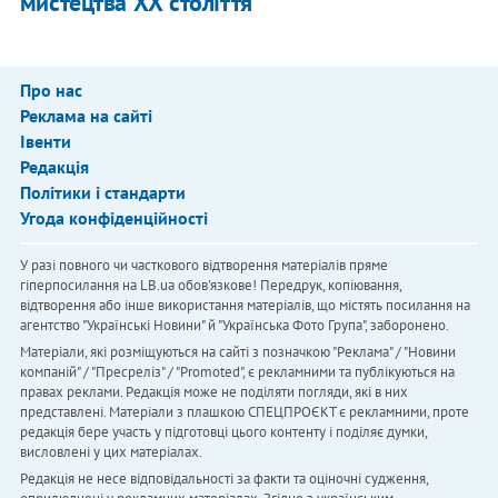
мистецтва ХХ століття
Про нас
Реклама на сайті
Івенти
Редакція
Політики і стандарти
Угода конфіденційності
У разі повного чи часткового відтворення матеріалів пряме
гіперпосилання на LB.ua обов'язкове! Передрук, копіювання,
відтворення або інше використання матеріалів, що містять посилання на
агентство "Українськi Новини" й "Українська Фото Група", заборонено.
Матеріали, які розміщуються на сайті з позначкою "Реклама" / "Новини
компаній" / "Пресреліз" / "Promoted", є рекламними та публікуються на
правах реклами. Редакція може не поділяти погляди, які в них
представлені. Матеріали з плашкою СПЕЦПРОЄКТ є рекламними, проте
редакція бере участь у підготовці цього контенту і поділяє думки,
висловлені у цих матеріалах.
Редакція не несе відповідальності за факти та оціночні судження,