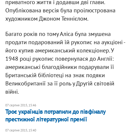
приватного життя і додавши дві глави.
Опублікована версія була проілюстрована
художником Джоном Теннієлом.
Багато років по тому Аліса була змушена
продати подарований їй рукопис на аукціоні -
його купив американський колекціонер. У
1948 році рукопис повернулася до Англії:
американські благодійники подарували її
Британській бібліотеці на знак подяки
Великобританії за її роль у Другій світовій
війні.
07 серпня 2015, 15:46
Троє українців потрапили до півфіналу
престижної літературної премії
07 серпня 2015, 15:40