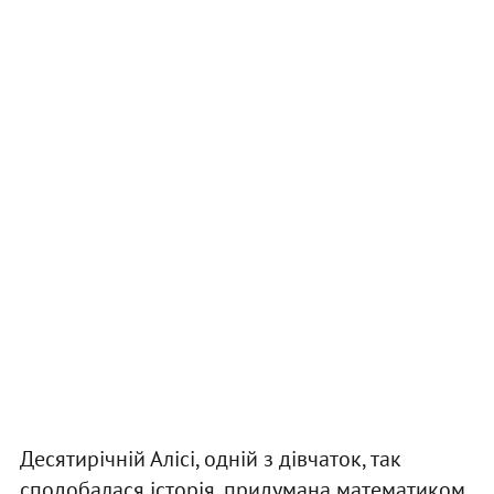
Десятирічній Алісі, одній з дівчаток, так
сподобалася історія, придумана математиком,