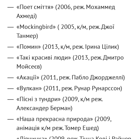
«Поет сміття» (2006, реж. Мохаммед
Ахмеді)
«Mockingbird» ( 2005, к/м, реж. Джої
Танмер)
«Помин» (2013, к/м, реж. Ірина Цілик)
«Такі красиві люди» (2013, реж. Дмитро
Мойсеєв)
«Акації» (2011, реж. Пабло Джорджеллі)
«Вулкан» (2011, реж. Рунар Рунарссон)
«Пісні з тундри» (2009, к/м реж.
Александер Берман)
«Наша прекрасна природа» (2009,
анімація к/м реж. Томер Ешед)
«Дівчинка» (2009, реж. Тіцца Кові і Райнер