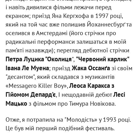
і навіть дивилися фільми лежачи перед
екраном; приїзд Яна Кергхофа в 1997 році,
який на той час вже полишив Йоханнесбурґ та
оселився в Амстердамі (його стрічки про
радикальні перформанси залишаться в моїй
пам’яті назавжди); перегляд дебютної стрічки
Петра Луцика "Околиця
"Червоний карлик"
",
Івана Ле Муена
Жака Оссанґа
; приїзд
зі своїм
"десантом", який складався з музикантів
Леоса Каракса з
«Messagero Killer Boy»,
Гійомом Депард’є
Лесі
, І нещодавній дебют
Мацько
з фільмом про Тимура Новікова.
Отже, я потрапила на "Молодість» у 1993 році.
Це був мій перший подібний фестиваль.