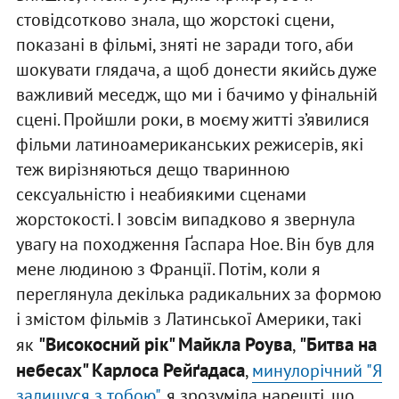
стовідсотково знала, що жорстокі сцени,
показані в фільмі, зняті не заради того, аби
шокувати глядача, а щоб донести якийсь дуже
важливий меседж, що ми і бачимо у фінальній
сцені. Пройшли роки, в моєму житті з’явилися
фільми латиноамериканських режисерів, які
теж вирізняються дещо тваринною
сексуальністю і неабиякими сценами
жорстокості. І зовсім випадково я звернула
увагу на походження Ґаспара Ное. Він був для
мене людиною з Франції. Потім, коли я
переглянула декілька радикальних за формою
і змістом фільмів з Латинської Америки, такі
"Високосний рік" Майкла Роува
"Битва на
як
,
небесах" Карлоса Рейґадаса
,
минулорічний "Я
залишуся з тобою"
, я зрозуміла нарешті, що