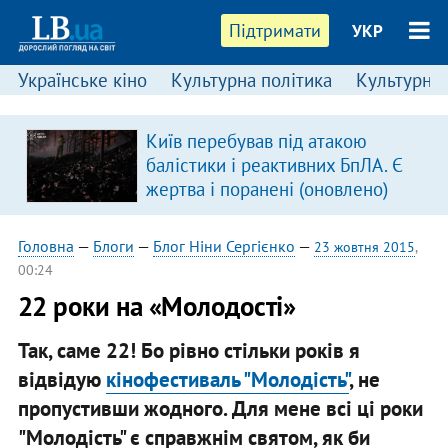
Підтримати
УКР
Українське кіно
Культурна політика
Культурні і
Київ перебував під атакою
балістики і реактивних БпЛА. Є
жертва і поранені (оновлено)
Головна
—
Блоги
—
Блог Ніни Сергієнко
—
23 жовтня 2015
,
00:24
22 роки на «Молодості»
Так, саме 22! Бо рівно стільки років я
відвідую
кінофестиваль "Молодість"
, не
пропустивши жодного. Для мене всі ці роки
"Молодість" є справжнім святом, як би