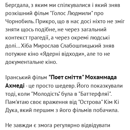
Бергдала, з яким ми спілкувалися і який зняв
розкішний фільм "Голос Людмили" про
Чорнобиль. Прикро, що в нас досі ніхто не зміг
зняти щось подібне, не через загальний
контекст трагедії, а через окремі людські
долі… Хіба Мирослав Слабошпицький зняв
потужне кіно «Ядерні відходи», але то не
документальне кіно.
"Поет сміття" Мохаммада
Іранський фільм
Ахмеді
- це просто шедевр. Його показкували
тоді, коли "Молодість" була в "Баттерфляї".
Пам'ятаю своє враження від "Острова" Кім Кі
Дука, який першим з його фільмів побачила.
Не завжди є змога регулярно відвідувати