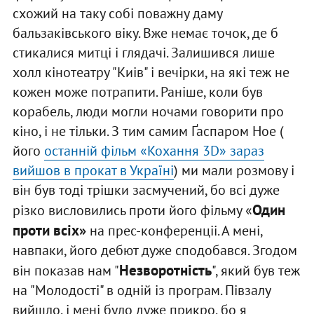
схожий на таку собі поважну даму
бальзаківського віку. Вже немає точок, де б
стикалися митці і глядачі. Залишився лише
холл кінотеатру "Киів" і вечірки, на які теж не
кожен може потрапити. Раніше, коли був
корабель, люди могли ночами говорити про
кіно, і не тільки. З тим самим Ґаспаром Ное (
його
останній фільм «Кохання 3D» зараз
вийшов в прокат в Україні
) ми мали розмову і
він був тоді трішки засмучений, бо всі дуже
Один
різко висловились проти його фільму «
проти всіх»
на прес-конференціі. А мені,
навпаки, його дебют дуже сподобався. Згодом
Незворотність
він показав нам "
", який був теж
на "Молодості" в одній із програм. Півзалу
вийшло, і мені було дуже прикро, бо я