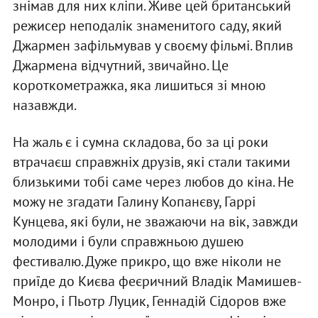
знімав для них кліпи. Живе цей британський
режисер неподалік знаменитого саду, який
Джармен зафільмував у своєму фільмі. Вплив
Джармена відчутний, звичайно. Це
короткометражка, яка лишиться зі мною
назавжди.
На жаль є і сумна складова, бо за ці роки
втрачаєш справжніх друзів, які стали такими
близькими тобі саме через любов до кіна. Не
можу не згадати Галину Копанєву, Гаррі
Кунцева, які були, не зважаючи на вік, завжди
молодими і були справжньою душею
фестивалю. Дуже прикро, що вже ніколи не
приїде до Києва феєричний Владік Мамишев-
Монро, і Пьотр Луцик, Геннадій Сідоров вже