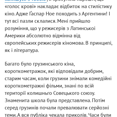
«голос крові» накладає відбиток на стилістику
кіно. Адже Ґаспар Ное походить з Аргентини! І
тут всі пазли склалися. Мені прийшло
розуміння, що у режисерів з Латинськоі
Америки абсолютно відмінна від
європейських режисерів кіномова. В принципі,
як і література.
Багато було грузинського кіна,
короткометражок, які відповідали добрим,
старим часам, коли грузини знімали комедійні
короткометражні фільми, знані по всій
території колишньго Совецького союзу.
Знаменита школа була представлена. Потім
серед грузинів почали превалювати серйозні
теми. А вся публіка чекала приколів. Часи були