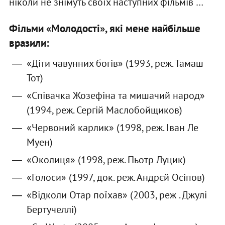
ніколи не знімуть своїх наступних фільмів …
Фільми «Молодості», які мене найбільше
вразили:
«Діти чавунних богів» (1993, реж. Тамаш
Тот)
«Співачка Жозефіна та мишачий народ»
(1994, реж. Сергій Маслобойщиков)
«Червоний карлик» (1998, реж. Іван Ле
Муен)
«Околиця» (1998, реж. Пьотр Луцик)
«Голоси» (1997, док. реж. Андрєй Осіпов)
«Відколи Отар поїхав» (2003, реж . Джулі
Бертучеллі)