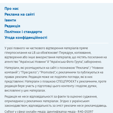
Про нас
Реклама на сайті
Івенти
Редакція
Політики і стандарти
Угода конфіденційності
У разі повного чи часткового відтворення матеріалів пряме
гіперпосилання на LB.ua обов'язкове! Передрук, копіювання,
відтворення або інше використання матеріалів, що містять посилання на
агентство "Українськi Новини" й "Українська Фото Група", заборонено.
Матеріали, які розміщуються на сайті з позначкою "Реклама" / "Новини
компаній" / "Пресреліз" / "Promoted", є рекламними та публікуються на
правах реклами. Редакція може не поділяти погляди, які в них
представлені. Матеріали з плашкою СПЕЦПРОЄКТ є рекламними, проте
редакція бере участь у підготовці цього контенту і поділяє думки,
висловлені у цих матеріалах.
Редакція не несе відповідальності за факти та оціночні судження,
оприлюднені у рекламних матеріалах. Згідно з українським
законодавством, відповідальність за зміст реклами несе рекламодавець.
Cуб'єкт у сфері онлайн-медіа; ідентифікатор медіа - R40-05097