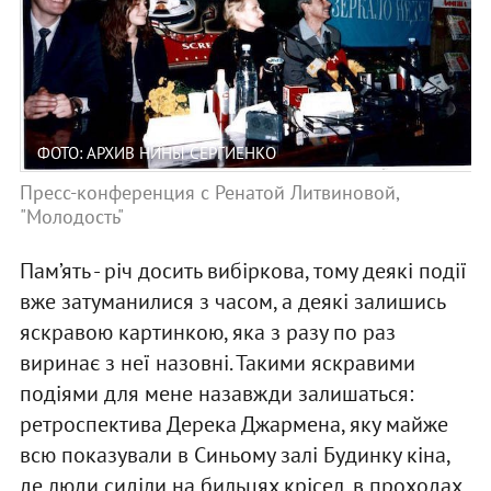
ФОТО: АРХИВ НИНЫ СЕРГИЕНКО
Пресс-конференция с Ренатой Литвиновой,
"Молодость"
Пам’ять - річ досить вибіркова, тому деякі події
вже затуманилися з часом, а деякі залишись
яскравою картинкою, яка з разу по раз
виринає з неї назовні. Такими яскравими
подіями для мене назавжди залишаться:
ретроспектива Дерека Джармена, яку майже
всю показували в Синьому залі Будинку кіна,
де люди сиділи на бильцях крісел, в проходах,