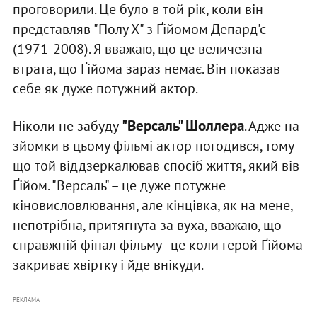
проговорили. Це було в той рік, коли він
представляв "Полу Х" з Ґійомом Депард'є
(1971-2008). Я вважаю, що це величезна
втрата, що Ґійома зараз немає. Він показав
себе як дуже потужний актор.
"Версаль" Шоллера
Ніколи не забуду
. Адже на
зйомки в цьому фільмі актор погодився, тому
що той віддзеркалював спосіб життя, який вів
Ґійом. "Версаль" – це дуже потужне
кіновисловлювання, але кінцівка, як на мене,
непотрібна, притягнута за вуха, вважаю, що
справжній фінал фільму - це коли герой Ґійома
закриває хвіртку і йде внікуди.
РЕКЛАМА