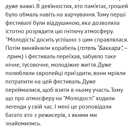
дуже важкі. В дев’яностих, хто пам’ятає, грошей
було обмаль навіть на харчування. Тому перші
фестивалі були віддушиною, яка дозволяла
істотно розрядити цю гнітючу атмосферу.
"Молодість" досить успішно з цим справлялася.
Потім виняйняли корабель (
готель “Баккара”, –
прим.
) і фестиваль переїхав, забуяло таке
нічне, тусовочне, молодіжне життя. Дуже
полюбляли європейці приїздити, вони мріяли
потрапити на цей фестиваль. Дуже
переймалися, щоб взяти в ньому участь. Тому
що про атмосферу на "Молодості" ходили
легенди у свій час. І мені це розповідали
багато хто з режисерів, з якими ми
знайомились.