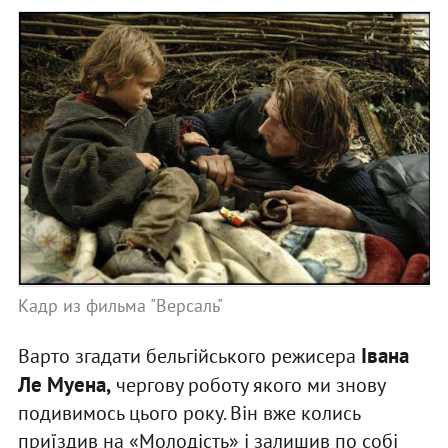
Кадр из фильма "Версаль"
Івана
Варто згадати бельгійського режисера
Ле Муена,
чергову роботу якого ми знову
подивимось цього року. Він вже колись
приїздив на «Молодість» і залишив по собі