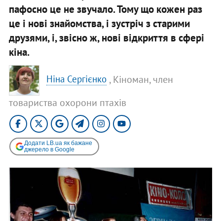
пафосно це не звучало. Тому що кожен раз
це і нові знайомства, і зустріч з старими
друзями, і, звісно ж, нові відкриття в сфері
кіна.
, Кіноман, член
Ніна Сергієнко
товариства охорони птахів
Додати LB.ua як бажане
джерело в Google