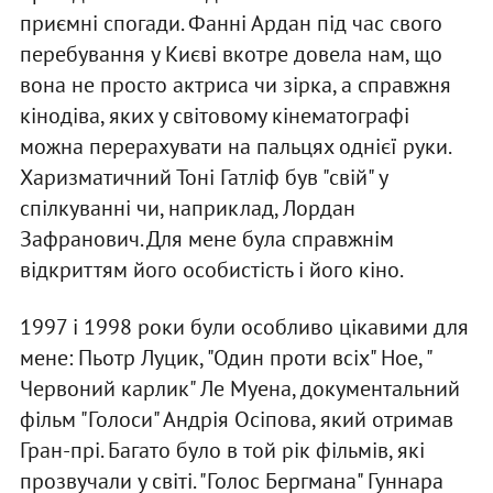
приємні спогади. Фанні Ардан під час свого
перебування у Києві вкотре довела нам, що
вона не просто актриса чи зірка, а справжня
кінодіва, яких у світовому кінематографі
можна перерахувати на пальцях однієї руки.
Харизматичний Тоні Гатліф був "свій" у
спілкуванні чи, наприклад, Лордан
Зафранович. Для мене була справжнім
відкриттям його особистість і його кіно.
1997 і 1998 роки були особливо цікавими для
мене: Пьотр Луцик, "Один проти всіх" Ное, "
Червоний карлик" Ле Муена, документальний
фільм "Голоси" Андрія Осіпова, який отримав
Гран-прі. Багато було в той рік фільмів, які
прозвучали у світі. "Голос Бергмана" Гуннара