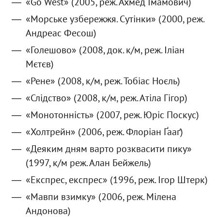
«Go West» (2005, реж. Ахмед Імамович)
«Морське узбережжя. Сутінки» (2000, реж.
Андреас Фесош)
«Голешово» (2008, док. к/м, реж. Іліан
Мєтєв)
«Рене» (2008, к/м, реж. Тобіас Ноєль)
«Слідство» (2008, к/м, реж. Атіла Гігор)
«Монотонність» (2007, реж. Юріс Поскус)
«Холтрейн» (2006, реж. Флоріан Ґааґ)
«Деяким дням варто розквасити пику»
(1997, к/м реж. Алан Бейжель)
«Експрес, експрес» (1996, реж. Ігор Штерк)
«Мавпи взимку» (2006, реж. Мілена
Андонова)