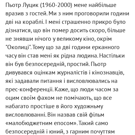
Пьотр Луцик (1960-2000) мене найбільше
вразив з гостей. Ми з ним проговорили години
дві на кораблі. І мені страшенно прикро було
дізнатися, що він помер досить скоро, більше
не знявши нічого у великому кіно, окрім
"Околиці". Тому що за дві години ерканного
часу він став мені як рідна людина. Настільки
він був безпосередній, простий. Пьотр
дивувався оцінкам журналістів і кінознавців,
які задавали питання і висловлювались на
прес-конференціі. Каже, що люди часом за
оцим своїм фахом не помічають, що все
набагато простіше в його художньму
висловлюванні. Він назвав свій фільм
«малобюджетним епосом». Такий само
безпосередній і юний, з гарним почуттям