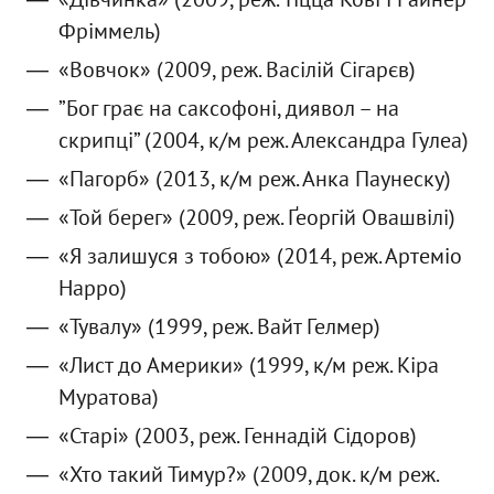
Фріммель)
«Вовчок» (2009, реж. Васілій Сігарєв)
”Бог грає на саксофоні, диявол – на
скрипці” (2004, к/м реж. Александра Гулеа)
«Пагорб» (2013, к/м реж. Анка Паунеску)
«Той берег» (2009, реж. Ґеоргій Овашвілі)
«Я залишуся з тобою» (2014, реж. Артеміо
Нарро)
«Тувалу» (1999, реж. Вайт Гелмер)
«Лист до Америки» (1999, к/м реж. Кіра
Муратова)
«Старі» (2003, реж. Геннадій Сідоров)
«Хто такий Тимур?» (2009, док. к/м реж.