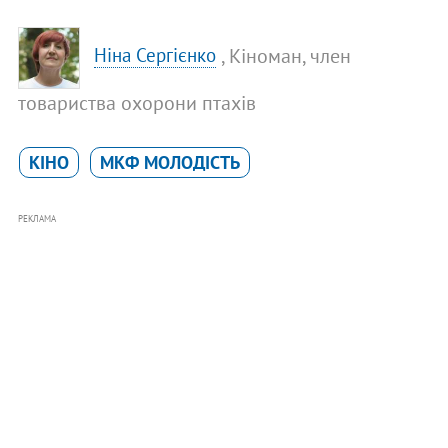
, Кіноман, член
Ніна Сергієнко
товариства охорони птахів
КІНО
МКФ МОЛОДІСТЬ
РЕКЛАМА