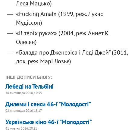
Леся Мацько)
«Fucking Amal» (1999, реж. Лукас
Мудіссон)
«В твоїх руках» (2004, реж. Аннет К.
Олесен)
«Балада про Дженезіса і Леді Джей” (2011,
док. реж. Марі Лозьє)
ІНШІ ДОПИСИ БЛОГУ:
Лебеді на Тельбіні
16 листопада 2018, 10:55
Дилеми і сенси 46-ї "Молодості"
02 листопада 2016, 15:17
Українське кіно 46-ї "Молодості"
31 жовтня 2016, 20:21