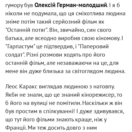
Олексій Герман-молодший
гумору був
. І я б
ніколи не подумала, що ця сміхотлива людина
зніме потім такий серйозний фільм як
"Останній потяг". Він, звичайно, син свого
батька, але всеодно виробив свою кіномову. І
"Гарпастум" це підтвердив, і "Паперовий
солдат". Різні розмови ходять про його
останній фільм, але незаважаючи на це, для
мене він дуже близька за світоглядом людина.
Леос Каракс виглядав людиною з натовпу.
Якби не знали, що це знаний кінорежисер, то
б його на вулиці не помітили. Наскільки ж він
був простим в спілкуванні! І дуже здивувався,
що тут його фільми знають краще, ніж у
Франціі. Ми теж досить довго з ним