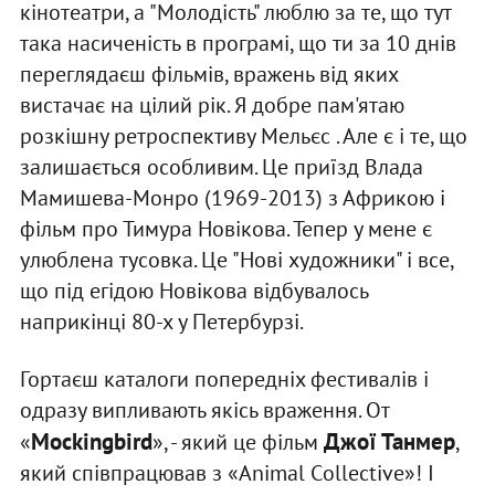
кінотеатри, а "Молодість" люблю за те, що тут
така насиченість в програмі, що ти за 10 днів
переглядаєш фільмів, вражень від яких
вистачає на цілий рік. Я добре пам'ятаю
розкішну ретроспективу Мельєс . Але є і те, що
залишається особливим. Це приїзд Влада
Мамишева-Монро (1969-2013) з Африкою і
фільм про Тимура Новікова. Тепер у мене є
улюблена тусовка. Це "Нові художники" і все,
що під егідою Новікова відбувалось
наприкінці 80-х у Петербурзі.
Гортаєш каталоги попередніх фестивалів і
одразу випливають якісь враження. От
Mockingbird
Джої Танмер
«
», - який це фільм
,
який співпрацював з «Animal Сollective»! І