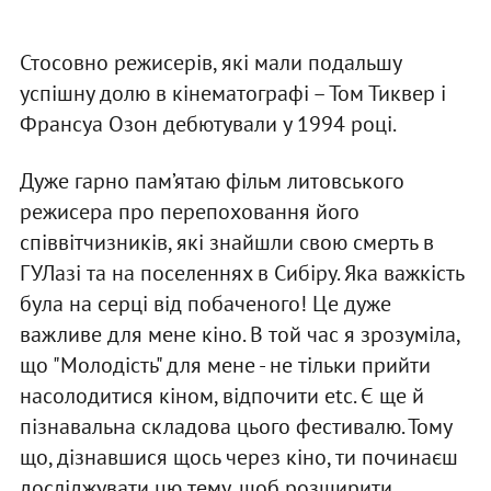
Стосовно режисерів, які мали подальшу
успішну долю в кінематографі – Том Тиквер і
Франсуа Озон дебютували у 1994 році.
Дуже гарно пам’ятаю фільм литовського
режисера про перепоховання його
співвітчизників, які знайшли свою смерть в
ГУЛазі та на поселеннях в Сибіру. Яка важкість
була на серці від побаченого! Це дуже
важливе для мене кіно. В той час я зрозуміла,
що "Молодість" для мене - не тільки прийти
насолодитися кіном, відпочити etc. Є ще й
пізнавальна складова цього фестивалю. Тому
що, дізнавшися щось через кіно, ти починаєш
досліджувати цю тему, щоб розширити