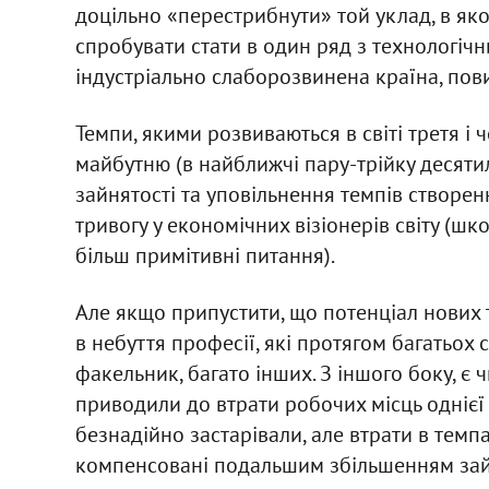
доцільно «перестрибнути» той уклад, в яко
спробувати стати в один ряд з технологічн
індустріально слаборозвинена країна, пов
Темпи, якими розвиваються в світі третя і 
майбутню (в найближчі пару-трійку десятилі
зайнятості та уповільнення темпів створе
тривогу у економічних візіонерів світу (шк
більш примітивні питання).
Але якщо припустити, що потенціал нових 
в небуття професії, які протягом багатьох 
факельник, багато інших. З іншого боку, є 
приводили до втрати робочих місць однієї 
безнадійно застарівали, але втрати в темп
компенсовані подальшим збільшенням зайн