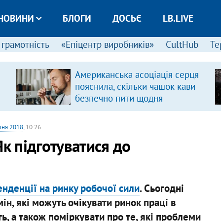
НОВИНИ
БЛОГИ
ДОСЬЄ
LB.LIVE
 грамотність
«Епіцентр виробників»
CultHub
Те
Американська асоціація серця
пояснила, скільки чашок кави
безпечно пити щодня
пня 2018
, 10:26
Як підготуватися до
енденції на ринку робочої сили
. Сьогодні
ін, які можуть очікувати ринок праці в
ть, а також поміркувати про те, які проблеми