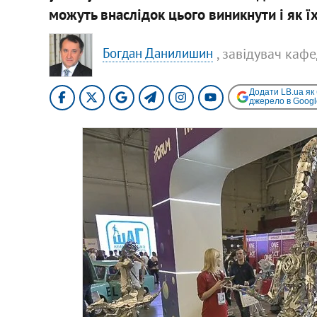
можуть внаслідок цього виникнути і як їх
, завідувач каф
Богдан Данилишин
Додати LB.ua як
джерело в Googl