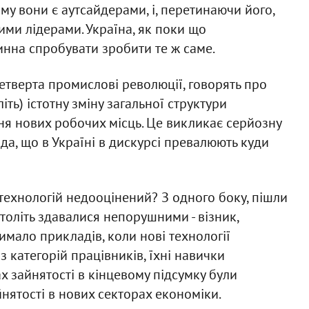
му вони є аутсайдерами, і, перетинаючи його,
ими лідерами. Україна, як поки що
инна спробувати зробити те ж саме.
четверта промислові революції, говорять про
ть) істотну зміну загальної структури
ння нових робочих місць. Це викликає серйозну
ода, що в Україні в дискурсі превалюють куди
технологій недооцінений? З одного боку, пішли
століть здавалися непорушними - візник,
чимало прикладів, коли нові технології
з категорій працівників, їхні навички
ах зайнятості в кінцевому підсумку були
ятості в нових секторах економіки.