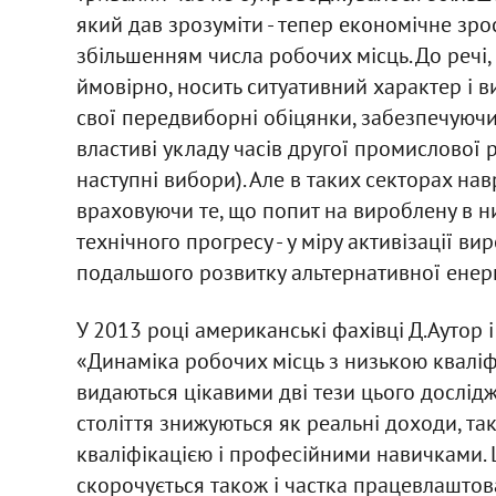
який дав зрозуміти - тепер економічне зр
збільшенням числа робочих місць. До речі
ймовірно, носить ситуативний характер і 
свої передвиборні обіцянки, забезпечуючи 
властиві укладу часів другої промислової 
наступні вибори). Але в таких секторах на
враховуючи те, що попит на вироблену в н
технічного прогресу - у міру активізації в
подальшого розвитку альтернативної енер
У 2013 році американські фахівці Д.Аутор 
«Динаміка робочих місць з низькою кваліф
видаються цікавими дві тези цього дослідж
століття знижуються як реальні доходи, та
кваліфікацією і професійними навичками. Це
скорочується також і частка працевлаштова