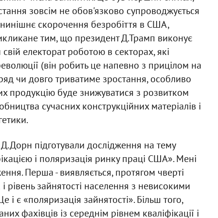
остання зовсім не обов'язково супроводжується
, нинішнє скорочення безробіття в США,
викликане тим, що президент Д.Трамп виконує
свій електорат роботою в секторах, які
революції (він робить це напевно з прицілом на
вряд чи довго триватиме зростання, особливо
их продукцію буде знижуватися з розвитком
иробництва сучасних конструкційних матеріалів і
гетики.
і Д.Дорн підготували дослідження на тему
ікацією і поляризація ринку праці США». Мені
ення. Перша - виявляється, протягом чверті
к і рівень зайнятості населення з невисокими
 і є «поляризація зайнятості». Більш того,
них фахівців із середнім рівнем кваліфікації і