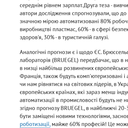
середнім рівнем зарплат. Друга теза - вив
автори дослідження спрогнозували, що до 
значною мірою автоматизовані 80% робочих
виробництві пластмас, 60% - в сфері безпек
здоров'я, 30% - в туристичній галузі.
Аналогічні прогнози є і щодо ЄС. Брюссель
лабораторія (BRUEGEL) передбачає, що в 
в низці найбільш розвинених європейських 
Франція, також будуть комп'ютеризовані і 
чи нам рівнятися на світових лідерів, в Укр
європейських країнах, які зараз менш інду
автоматизації в промисловості будуть не 
згідно прогнозу BRUEGEL, в найближчі 20-30
бути заміщені новими технологіями, засн
роботизації,
майже 60% професій! Це можна