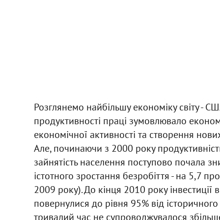
Розглянемо найбільшу економіку світу - США
продуктивності праці зумовлювало економі
економічної активності та створення нових
Але, починаючи з 2000 року продуктивніст
зайнятість населення поступово почала зн
істотного зростання безробіття - на 5,7 п
2009 року). До кінця 2010 року інвестиції
повернулися до рівня 95% від історичного
тривалий час не супроводжувалося збільше