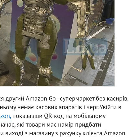
я другий Amazon Go - супермаркет без касирів.
ньому немає касових апаратів і черг. Увійти в
zon,
показавши QR-код на мобільному
начає, які товари має намір придбати
ри виході з магазину з рахунку клієнта Amazon