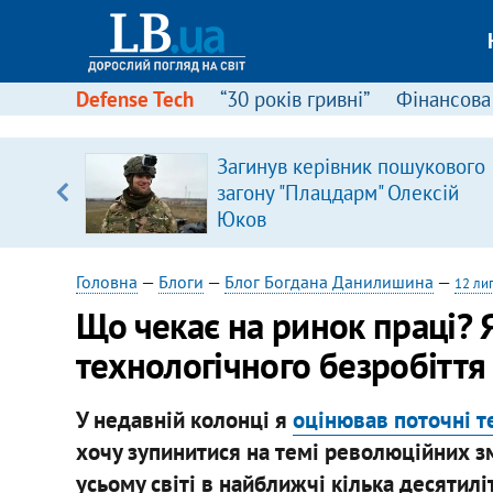
Defense Tech
“30 років гривні”
Фінансова
Загинув керівник пошукового
, є
загону "Плацдарм" Олексій
Юков
Головна
—
Блоги
—
Блог Богдана Данилишина
—
12 ли
Що чекає на ринок праці? 
технологічного безробіття
У недавній колонці я
оцінював поточні т
хочу зупинитися на темі революційних зм
усьому світі в найближчі кілька десятилі