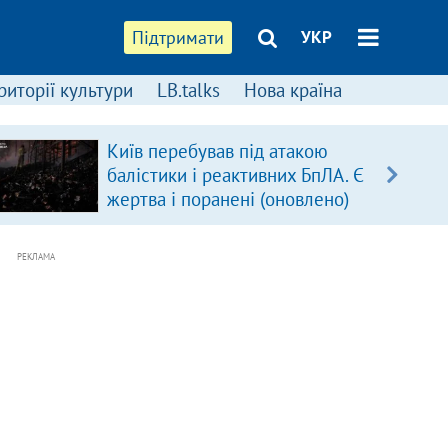
Підтримати
УКР
риторії культури
LB.talks
Нова країна
Київ перебував під атакою
балістики і реактивних БпЛА. Є
жертва і поранені (оновлено)
РЕКЛАМА