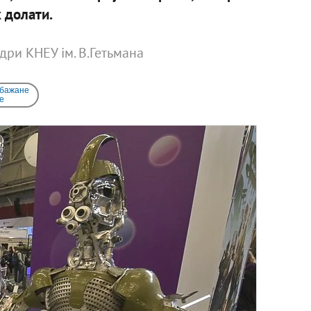
 долати.
едри КНЕУ ім. В.Гетьмана
 бажане
e