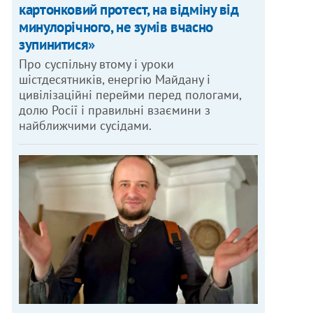
картонковий протест, на відміну від
минулорічного, не зумів вчасно
зупинитися»
Про суспільну втому і уроки
шістдесятників, енергію Майдану і
цивілізаційні перейми перед пологами,
долю Росії і правильні взаємини з
найближчими сусідами.