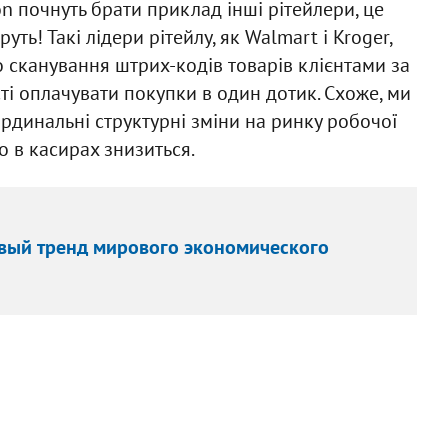
n почнуть брати приклад інші рітейлери, це
ть! Такі лідери рітейлу, як Walmart і Kroger,
о сканування штрих-кодів товарів клієнтами за
і оплачувати покупки в один дотик. Схоже, ми
рдинальні структурні зміни на ринку робочої
о в касирах знизиться.
овый тренд мирового экономического