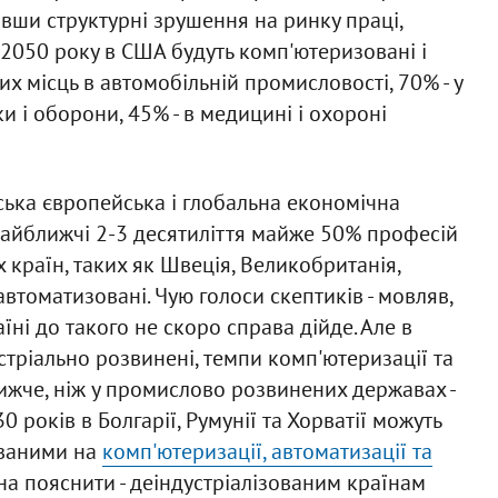
чивши структурні зрушення на ринку праці,
2050 року в США будуть комп'ютеризовані і
 місць в автомобільній промисловості, 70% - у
и і оборони, 45% - в медицині і охороні
ська європейська і глобальна економічна
найближчі 2-3 десятиліття майже 50% професій
країн, таких як Швеція, Великобританія,
автоматизовані. Чую голоси скептиків - мовляв,
аїні до такого не скоро справа дійде. Але в
стріально розвинені, темпи комп'ютеризації та
нижче, ніж у промислово розвинених державах -
 років в Болгарії, Румунії та Хорватії можуть
ованими на
комп'ютеризації, автоматизації та
 пояснити - деіндустріалізованим країнам