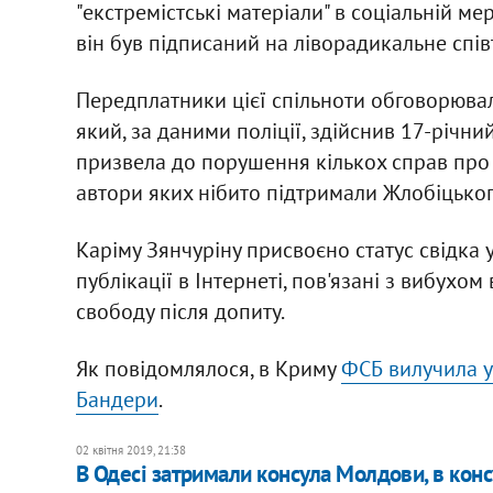
"екстремістські матеріали" в соціальній ме
він був підписаний на ліворадикальне спі
Передплатники цієї спільноти обговорюв
який, за даними поліції, здійснив 17-річн
призвела до порушення кількох справ про 
автори яких нібито підтримали Жлобіцьког
Каріму Зянчуріну присвоєно статус свідка 
публікації в Інтернеті, пов'язані з вибухом
свободу після допиту.
Як повідомлялося, в Криму
ФСБ вилучила у
Бандери
.
02 квітня 2019, 21:38
В Одесі затримали консула Молдови, в кон