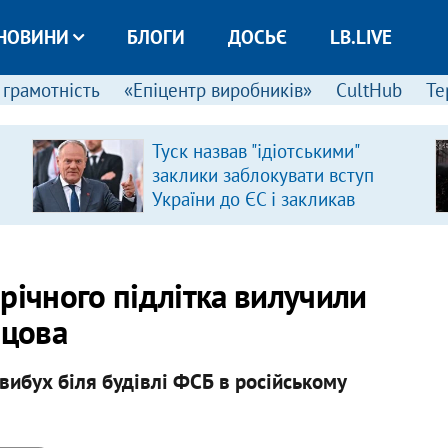
НОВИНИ
БЛОГИ
ДОСЬЄ
LB.LIVE
 грамотність
«Епіцентр виробників»
CultHub
Те
Туск назвав "ідіотськими"
заклики заблокувати вступ
України до ЄС і закликав
припинити антиукраїнську
риторику
7-річного підлітка вилучили
мцова
вибух біля будівлі ФСБ в російському