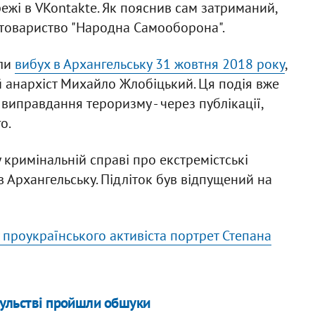
режі в VKontakte. Як пояснив сам затриманий,
втовариство "Народна Самооборона".
али
вибух в Архангельську 31 жовтня 2018 року
,
ий анархіст Михайло Жлобіцький. Ця подія вже
виправдання тероризму - через публікації,
о.
у кримінальній справі про екстремістські
 в Архангельську. Підліток був відпущений на
 проукраїнського активіста портрет Степана
сульстві пройшли обшуки