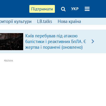
Підтримати
УКР
риторії культури
LB.talks
Нова країна
Київ перебував під атакою
балістики і реактивних БпЛА. Є
жертва і поранені (оновлено)
РЕКЛАМА