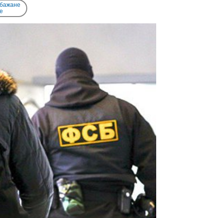
 бажане
e