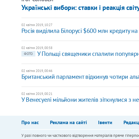
​Українські вибори: ставки і реакція світ
02 квітня 2019, 10:27
Росія виділила Білорусі $600 млн кредиту н
02 квітня 2019, 00:58
У Польщі священики спалили популярні 
ФОТО
02 квітня 2019, 00:46
Британський парламент відкинув чотири альт
02 квітня 2019, 00:21
У Венесуелі мільйони жителів зіткнулися з н
Про нас
Реклама на сайті
Івенти
Редакц
У разі повного чи часткового відтворення матеріалів пряме гіперпо