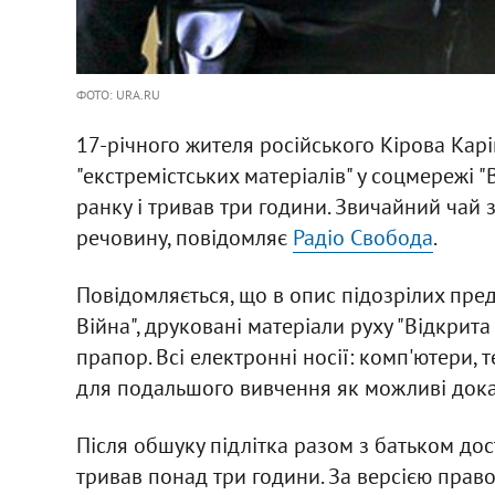
ФОТО: URA.RU
17-річного жителя російського Кірова Кар
"екстремістських матеріалів" у соцмережі "
ранку і тривав три години. Звичайний чай 
речовину, повідомляє
Радіо Свобода
.
Повідомляється, що в опис підозрілих пре
Війна", друковані матеріали руху "Відкрит
прапор. Всі електронні носії: комп'ютери, 
для подальшого вивчення як можливі докази
Після обшуку підлітка разом з батьком дос
тривав понад три години. За версією право