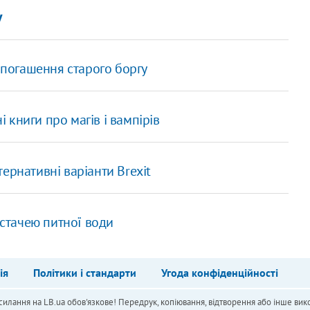
у
а погашення старого боргу
книги про магів і вампірів
ернативні варіанти Brexit
естачею питної води
ія
Політики і стандарти
Угода конфіденційності
силання на LB.ua обов'язкове! Передрук, копіювання, відтворення або інше вико