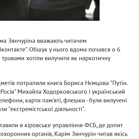
іма Зянчуріна вважають читачем
Вконтакте". Обшук у нього вдома почався о 6
з травами хотіли вилучити як наркотичну
дметів потрапили книга Бориса Нємцова "Путін.
а Росія" Михайла Ходорковського і український
телефони, карти пам'яті, флешки - були вилучені
 "екстремістської діяльності".
тавили в кіровське управління ФСБ, де допит
охоронних органів, Карім Зянчурін читав якісь