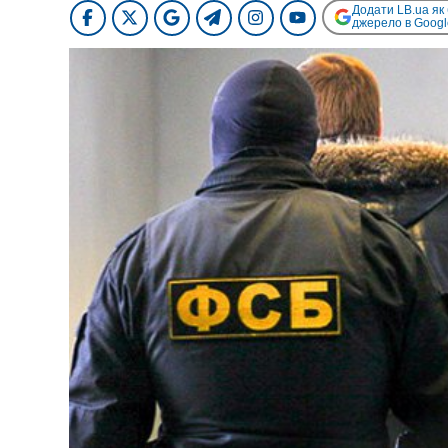
Додати LB.ua як
джерело в Googl