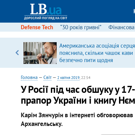
Defense Tech
“30 років гривні”
Фінансова
щодо
Американська асоціація серця
 у
пояснила, скільки чашок кави
ої ходи
безпечно пити щодня
Головна
—
Світ
—
2 квітня 2019
, 22:54
У Росії під час обшуку у 1
прапор України і книгу Нє
Карім Зянчурін в інтернеті обговорював 
Архангельську.