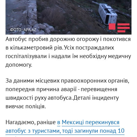
ФОТО: APA.AZ
Автобус пробив дорожню огорожу і покотився
в кількаметровий рів. Усіх постраждалих
госпіталізували і надали їм необхідну медичну
допомогу.
За даними місцевих правоохоронних органів,
попередня причина аварії - перевищення
швидкості руху автобуса. Деталі інциденту
вивчає поліція.
Нагадаємо, раніше
в
Мексиці перекинувся
автобус з туристами, тоді загинули понад 10