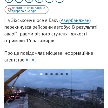
Додати LB.ua як бажане
джерело в Google
На Зіхському шосе в Баку (
Азербайджан
)
перекинувся рейсовий автобус. В результаті
аварії травми різного ступеня тяжкості
отримали 15 пасажирів.
Про це повідомляє місцеве інформаційне
агентство
АПА
.