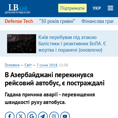
Підтримати
УКР
Defense Tech
“30 років гривні”
Фінансова грамо
Київ перебував під атакою
балістики і реактивних БпЛА. Є
жертва і поранені (оновлено)
Головна
—
Світ
—
7 січня 2018
, 11:50
В Азербайджані перекинувся
рейсовий автобус, є постраждалі
Гадана причина аварії - перевищення
швидкості руху автобуса.