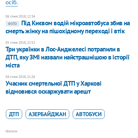
осіб.
06 січня 2018, 12:34
Під Києвом водій мікроавтобуса збив на
ФОТО
смерть жінку на пішохідному переході і втік
05 січня 2018, 22:52
Три українки в Лос-Анджелесі потрапили в
ДТП, яку ЗМІ назвали найстрашнішою в історії
міста
04 січня 2018, 21:26
Учасник смертельної ДТП у Харкові
відмовився оскаржувати арешт
ДТП
АЗЕРБАЙДЖАН
АВТОБУСИ
РЕКЛАМА