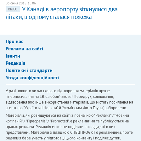
06 січня 2018, 15:06
У Канаді в аеропорту зіткнулися два
ВІДЕО
літаки, в одному сталася пожежа
Про нас
Реклама на сайті
Івенти
Редакція
Політики і стандарти
Угода конфіденційності
У разі повного чи часткового відтворення матеріалів пряме
гіперпосилання на LB.ua обов'язкове! Передрук, копіювання,
відтворення або інше використання матеріалів, що містять посилання на
агентство "Українськi Новини" й "Українська Фото Група", заборонено.
Матеріали, які розміщуються на сайті з позначкою "Реклама" / "Новини
компаній" / "Пресреліз" / "Promoted", є рекламними та публікуються на
правах реклами. Редакція може не поділяти погляди, які в них
представлені. Матеріали з плашкою СПЕЦПРОЄКТ є рекламними, проте
редакція бере участь у підготовці цього контенту і поділяє думки,