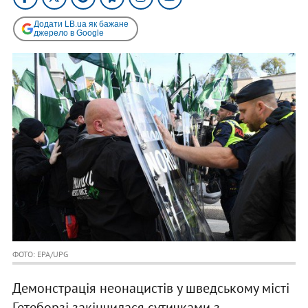
Додати LB.ua як бажане
джерело в Google
ФОТО: EPA/UPG
Демонстрація неонацистів у шведському місті
Гетеборзі закінчилася сутичками з