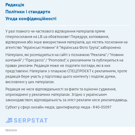
Редакція
Політики і стандарти
Угода конфіденційності
У разі повного чи часткового відтворення матеріалів пряме
гіперпосилання на LB.ua обов'язкове! Передрук, копіювання,
відтворення або інше використання матеріалів, що містять посилання на
агентство "Українськi Новини" й "Українська Фото Група", заборонено.
Матеріали, які розміщуються на сайті з позначкою "Реклама" / "Новини
компаній" / "Пресреліз" / "Promoted", є рекламними та публікуються на
правах реклами. Редакція може не поділяти погляди, які в них
представлені. Матеріали з плашкою СПЕЦПРОЄКТ є рекламними, проте
редакція бере участь у підготовці цього контенту і поділяє думки,
висловлені у цих матеріалах.
Редакція не несе відповідальності за факти та оціночні судження,
оприлюднені у рекламних матеріалах. Згідно з українським
законодавством, відповідальність за зміст реклами несе рекламодавець.
Cуб'єкт у сфері онлайн-медіа; ідентифікатор медіа - R40-05097
РЕКЛАМА