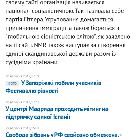
своєму сайті організація називається
націонал-соціалістичною. Так називала себе
партія Гітлера. Угруповання домагається
припинення імміграції, а також бореться з
"глобальною сіоністською елітою", як заявлено
на її сайті. NMR також виступає за створення
єдиної скандинавської держави разом із
сусідніми країнами.
30 вересня 2017, 17:59
У Запоріжжі побили учасників
ФОТО
Фестивалю рівності
30 вересня 2017, 17:33
У центрі Мадрида проходить мітинг на
підтримку єдиної Іспанії
29 вересня 2017, 15:08
Свобода зібрань у РФ серйозно обмежена, -