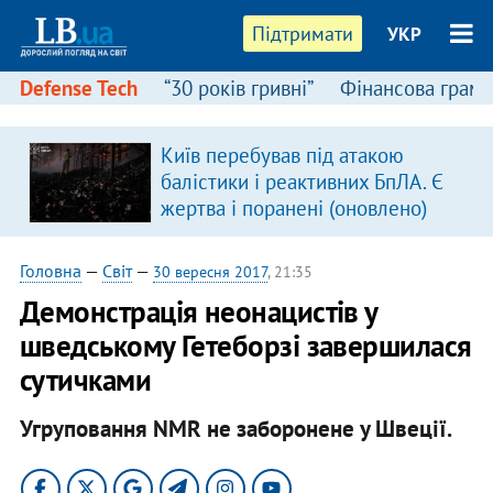
Підтримати
УКР
Defense Tech
“30 років гривні”
Фінансова грамо
Київ перебував під атакою
балістики і реактивних БпЛА. Є
жертва і поранені (оновлено)
Головна
—
Світ
—
30 вересня 2017
, 21:35
Демонстрація неонацистів у
шведському Гетеборзі завершилася
сутичками
Угруповання NMR не заборонене у Швеції.