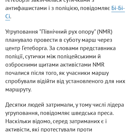
антифашистами і з поліцією, повідомляє
Бі-Бі-
Сі
.
Угруповання "Північний рух опору" (NMR)
планувало провести в суботу марш через
центр Гетеборга. За словами представника
поліції, сутички між поліцейськими й
озброєними щитами активістами NMR
почалися після того, як учасники маршу
спробували відійти від установленого для них
маршруту.
Десятки людей затримали, у тому числі лідера
угруповання, повідомляє шведська преса.
Наскільки відомо, серед затриманих є і
активісти, які протестували проти