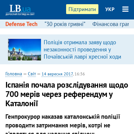
Підтримати
УКР
Defense Tech
“30 років гривні”
Фінансова грамо
Поліція отримала заяву щодо
незаконності проведення у
Почаївській лаврі хресної ходи
Головна
—
Світ
—
14 вересня 2017
, 16:36
Іспанія почала розслідування щодо
700 мерів через референдум у
Каталонії
Генпрокурор наказав каталонській поліції
проводити затримання мерів, котрі не
з'являться для надання свідчень.