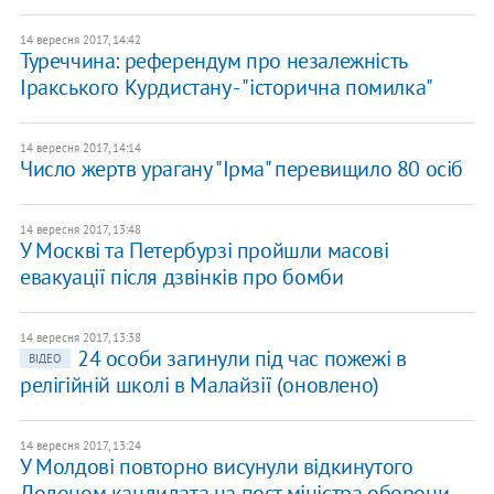
14 вересня 2017, 14:42
Туреччина: референдум про незалежність
Іракського Курдистану - "історична помилка"
14 вересня 2017, 14:14
Число жертв урагану "Ірма" перевищило 80 осіб
14 вересня 2017, 13:48
У Москві та Петербурзі пройшли масові
евакуації після дзвінків про бомби
14 вересня 2017, 13:38
24 особи загинули під час пожежі в
ВІДЕО
релігійній школі в Малайзії (оновлено)
14 вересня 2017, 13:24
У Молдові повторно висунули відкинутого
Додоном кандидата на пост міністра оборони