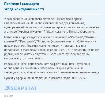
Політики і стандарти
Угода конфіденційності
У разі повного чи часткового відтворення матеріалів пряме
гіперпосилання на LB.ua обов'язкове! Передрук, копіювання,
відтворення або інше використання матеріалів, що містять посилання на
агентство "Українськi Новини" й "Українська Фото Група", заборонено.
Матеріали, які розміщуються на сайті з позначкою "Реклама" / "Новини
компаній" / "Пресреліз" / "Promoted", є рекламними та публікуються на
правах реклами. Редакція може не поділяти погляди, які в них
представлені. Матеріали з плашкою СПЕЦПРОЄКТ є рекламними, проте
редакція бере участь у підготовці цього контенту і поділяє думки,
висловлені у цих матеріалах.
Редакція не несе відповідальності за факти та оціночні судження,
оприлюднені у рекламних матеріалах. Згідно з українським
законодавством, відповідальність за зміст реклами несе рекламодавець.
Cуб'єкт у сфері онлайн-медіа; ідентифікатор медіа - R40-05097
РЕКЛАМА