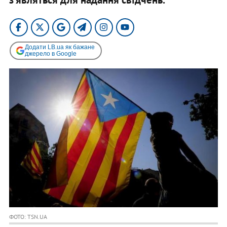
Додати LB.ua як бажане
джерело в Google
ФОТО: TSN.UA