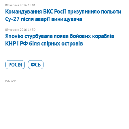
09 червня 2016, 15:01
Командування ВКС Росії призупинило польоти
Су-27 після аварії винищувача
09 червня 2016, 14:30
Японію стурбувала поява бойових кораблів
КНР і РФ біля спірних островів
РОСІЯ
ФСБ
РЕКЛАМА