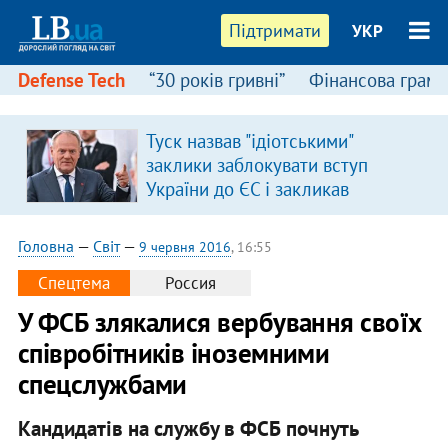
Підтримати
УКР
Defense Tech
“30 років гривні”
Фінансова грамо
Туск назвав "ідіотськими"
я
заклики заблокувати вступ
України до ЄС і закликав
припинити антиукраїнську
риторику
Головна
—
Світ
—
9 червня 2016
, 16:55
Спецтема
Россия
У ФСБ злякалися вербування своїх
співробітників іноземними
спецслужбами
Кандидатів на службу в ФСБ почнуть