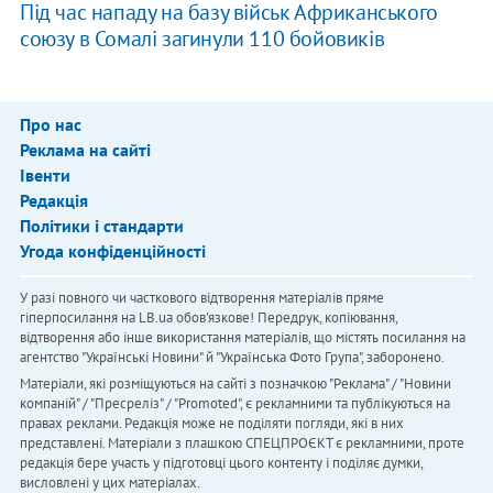
Під час нападу на базу військ Африканського
союзу в Сомалі загинули 110 бойовиків
Про нас
Реклама на сайті
Івенти
Редакція
Політики і стандарти
Угода конфіденційності
У разі повного чи часткового відтворення матеріалів пряме
гіперпосилання на LB.ua обов'язкове! Передрук, копіювання,
відтворення або інше використання матеріалів, що містять посилання на
агентство "Українськi Новини" й "Українська Фото Група", заборонено.
Матеріали, які розміщуються на сайті з позначкою "Реклама" / "Новини
компаній" / "Пресреліз" / "Promoted", є рекламними та публікуються на
правах реклами. Редакція може не поділяти погляди, які в них
представлені. Матеріали з плашкою СПЕЦПРОЄКТ є рекламними, проте
редакція бере участь у підготовці цього контенту і поділяє думки,
висловлені у цих матеріалах.