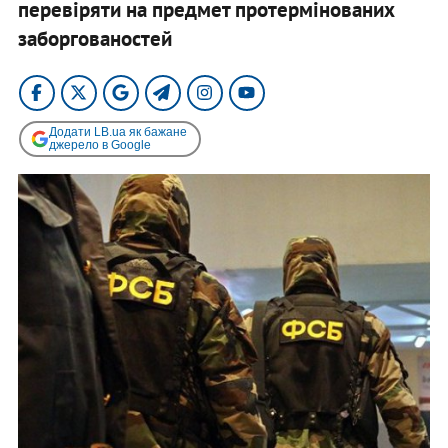
перевіряти на предмет протермінованих
заборгованостей
Додати LB.ua як бажане
джерело в Google