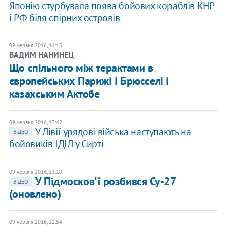
Японію стурбувала поява бойових кораблів КНР
і РФ біля спірних островів
09 червня 2016, 14:15
ВАДИМ НАНИНЕЦ
Що спільного між терактами в
європейських Парижі і Брюсселі і
казахським Актобе
09 червня 2016, 13:42
У Лівії урядові війська наступають на
ВІДЕО
бойовиків ІДІЛ у Сирті
09 червня 2016, 13:10
У Підмосков'ї розбився Су-27
ВІДЕО
(оновлено)
09 червня 2016, 12:54