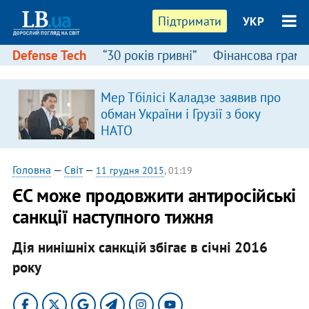
Підтримати
УКР
Defense Tech
“30 років гривні”
Фінансова грамо
Мер Тбілісі Каладзе заявив про
обман України і Грузії з боку
НАТО
Головна
—
Світ
—
11 грудня 2015
, 01:19
ЄС може продовжити антиросійські
санкції наступного тижня
Дія нинішніх санкцій збігає в січні 2016
року