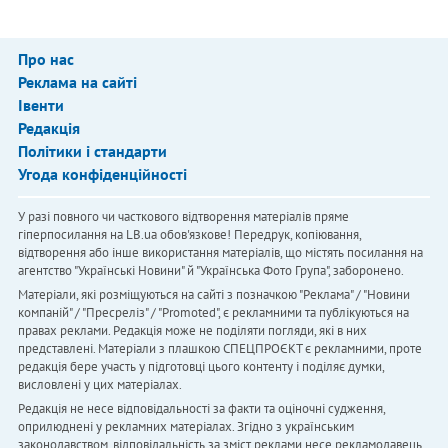
Про нас
Реклама на сайті
Івенти
Редакція
Політики і стандарти
Угода конфіденційності
У разі повного чи часткового відтворення матеріалів пряме
гіперпосилання на LB.ua обов'язкове! Передрук, копіювання,
відтворення або інше використання матеріалів, що містять посилання на
агентство "Українськi Новини" й "Українська Фото Група", заборонено.
Матеріали, які розміщуються на сайті з позначкою "Реклама" / "Новини
компаній" / "Пресреліз" / "Promoted", є рекламними та публікуються на
правах реклами. Редакція може не поділяти погляди, які в них
представлені. Матеріали з плашкою СПЕЦПРОЄКТ є рекламними, проте
редакція бере участь у підготовці цього контенту і поділяє думки,
висловлені у цих матеріалах.
Редакція не несе відповідальності за факти та оціночні судження,
оприлюднені у рекламних матеріалах. Згідно з українським
законодавством, відповідальність за зміст реклами несе рекламодавець.