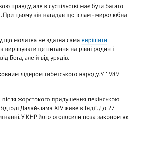
ою правду, але в суспільстві має бути багато
ма. При цьому він нагадав що іслам - миролюбна
у, що молитва не здатна сама
вирішити
ав вирішувати це питання на рівні родин і
ід Бога, але й від урядів.
ховним лідером тибетського народу. У 1989
й після жорстокого придушення пекінською
ідтоді Далай-лама XIV живе в Індії. До 27
игнанні. У КНР його оголосили поза законом як