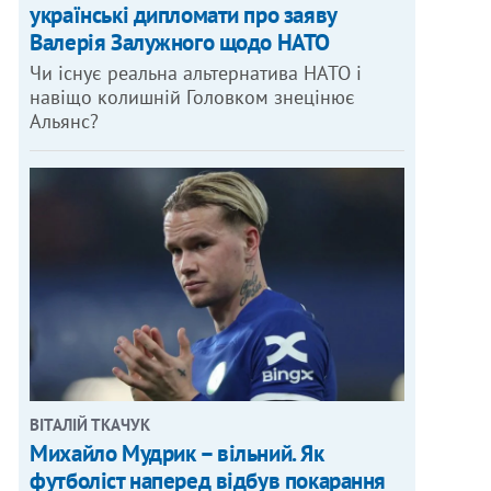
українські дипломати про заяву
Валерія Залужного щодо НАТО
Чи існує реальна альтернатива НАТО і
навіщо колишній Головком знецінює
Альянс?
ВІТАЛІЙ ТКАЧУК
Михайло Мудрик – вільний. Як
футболіст наперед відбув покарання