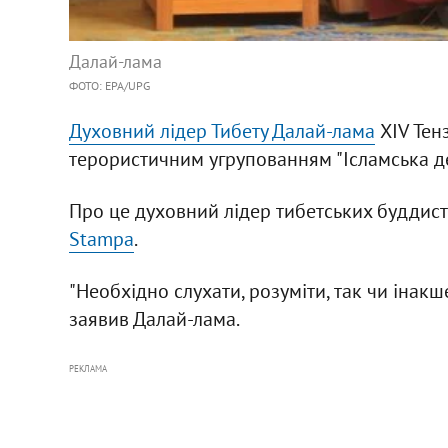
Далай-лама
ФОТО: EPA/UPG
Духовний лідер Тибету Далай-лама
XIV Тенз
терористичним угрупованням "Ісламська де
Про це духовний лідер тибетських буддистів
Stampa
.
"Необхідно слухати, розуміти, так чи інакше
заявив Далай-лама.
РЕКЛАМА