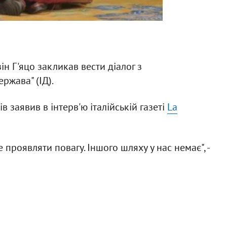
ін Г'яцо закликав вести діалог з
ржава" (ІД).
 заявив в інтерв'ю італійській газеті
La
 проявляти повагу. Іншого шляху у нас немає", -