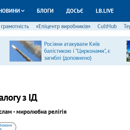
НОВИНИ
БЛОГИ
ДОСЬЄ
LB.LIVE
 грамотність
«Епіцентр виробників»
CultHub
Те
Росіяни атакували Київ
балістикою і "Цирконами", є
загиблі (доповнено)
логу з ІД
слам - миролюбна релігія
 бажане
e