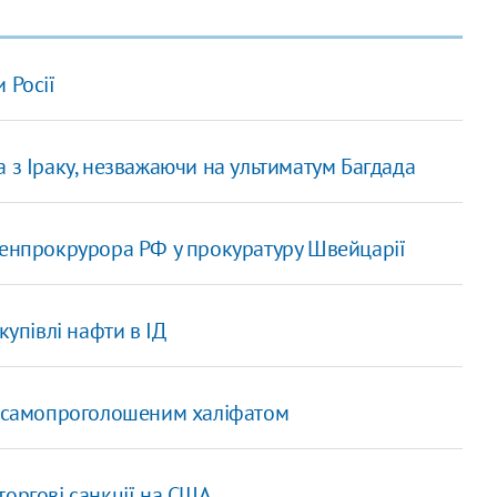
 Росії
а з Іраку, незважаючи на ультиматум Багдада
генпрокрурора РФ у прокуратуру Швейцарії
купівлі нафти в ІД
ня самопроголошеним халіфатом
торгові санкції на США