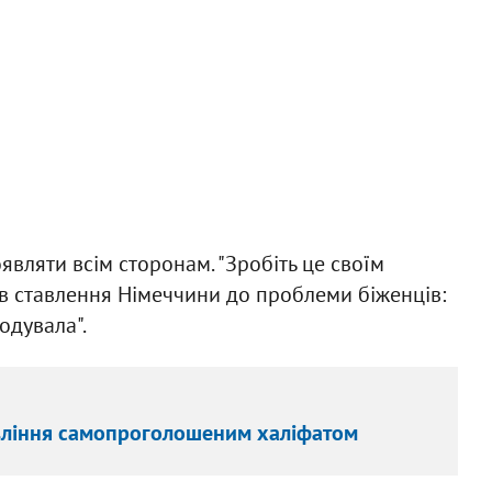
оявляти всім сторонам. "Зробіть це своїм
вів ставлення Німеччини до проблеми біженців:
одувала".
авління самопроголошеним халіфатом