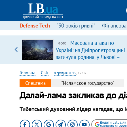
Defense Tech
“30 років гривні”
Фінансова
серця
Масована атака по
ФОТО
 кави
Україні: на Дніпропетровщині
загинула родина, у Львові –
удар по багатоповерхівках
(доповнюється)
Головна
—
Світ
—
8 грудня 2015
, 17:02
Спецтема
"Исламское государство"
Далай-лама закликав до діа
Тибетський духовний лідер нагадав, що і
Додати LB.ua як
джерело в Googl