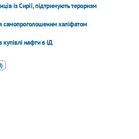
нців із Сирії, підтримують тероризм
ння самопроголошеним халіфатом
 купівлі нафти в ІД
)