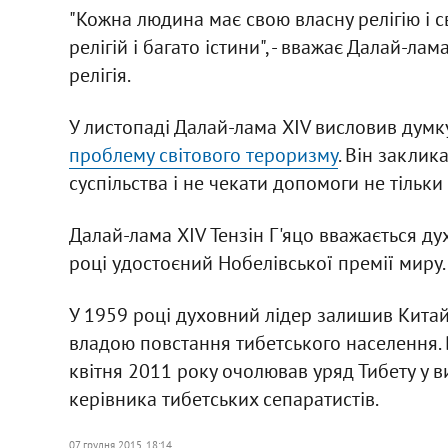
"Кожна людина має свою власну релігію і св
релігій і багато істини", - вважає Далай-ла
релігія.
У листопаді Далай-лама XIV висловив думк
проблему світового тероризму
. Він заклик
суспільства і не чекати допомоги не тільки в
Далай-лама XIV Тензін Г'яцо вважається ду
році удостоєний Нобелівської премії миру.
У 1959 році духовний лідер залишив Кита
владою повстання тибетського населення. В
квітня 2011 року очолював уряд Тибету у в
керівника тибетських сепаратистів.
07 грудня 2015, 18:14