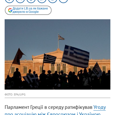
Додати LB.ua як бажане
джерело в Google
ФОТО: EPA/UPG
Парламент Греції в середу ратифікував
Угоду
про асоціацію між Євросоюзом і Україною
.