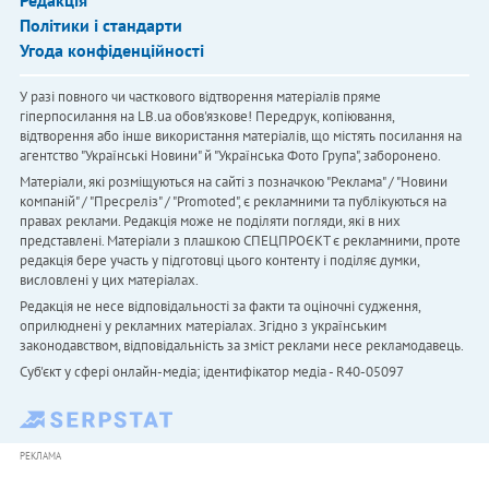
Редакція
Політики і стандарти
Угода конфіденційності
У разі повного чи часткового відтворення матеріалів пряме
гіперпосилання на LB.ua обов'язкове! Передрук, копіювання,
відтворення або інше використання матеріалів, що містять посилання на
агентство "Українськi Новини" й "Українська Фото Група", заборонено.
Матеріали, які розміщуються на сайті з позначкою "Реклама" / "Новини
компаній" / "Пресреліз" / "Promoted", є рекламними та публікуються на
правах реклами. Редакція може не поділяти погляди, які в них
представлені. Матеріали з плашкою СПЕЦПРОЄКТ є рекламними, проте
редакція бере участь у підготовці цього контенту і поділяє думки,
висловлені у цих матеріалах.
Редакція не несе відповідальності за факти та оціночні судження,
оприлюднені у рекламних матеріалах. Згідно з українським
законодавством, відповідальність за зміст реклами несе рекламодавець.
Cуб'єкт у сфері онлайн-медіа; ідентифікатор медіа - R40-05097
РЕКЛАМА