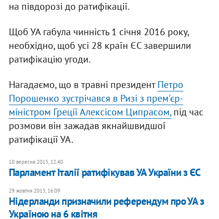
на півдорозі до ратифікації.
Щоб УА габула чинність 1 січня 2016 року,
необхідно, щоб усі 28 країн ЄС завершили
ратифікацію угоди.
Нагадаємо, що в травні президент
Петро
Порошенко зустрічався в Ризі з прем'єр-
міністром Греції Алексісом Ципрасом,
під час
розмови він зажадав якнайшвидшої
ратифікації УА.
10 вересня 2015, 12:40
Парламент Італії ратифікував УА України з ЄС
29 жовтня 2015, 16:09
Нідерланди призначили референдум про УА з
Україною на 6 квітня