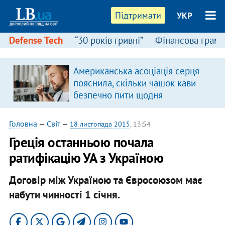
Підтримати
УКР
Defense Tech
“30 років гривні”
Фінансова грамо
Американська асоціація серця
пояснила, скільки чашок кави
безпечно пити щодня
Головна
—
Світ
—
18 листопада 2015
, 13:54
Греція останньою почала
ратифікацію УА з Україною
Договір між Україною та Євросоюзом має
набути чинності 1 січня.