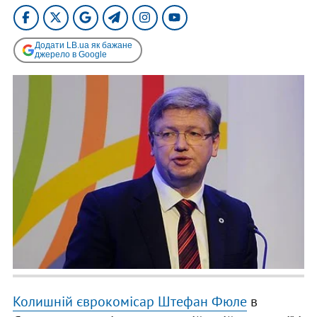
Додати LB.ua як бажане
джерело в Google
Колишній єврокомісар Штефан Фюле
в