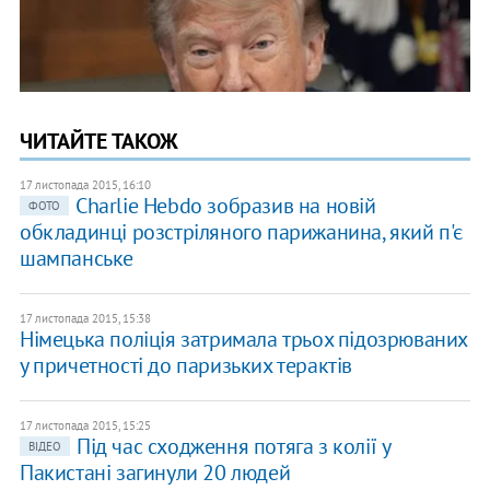
ЧИТАЙТЕ ТАКОЖ
17 листопада 2015, 16:10
Charlie Hebdo зобразив на новій
ФОТО
обкладинці розстріляного парижанина, який п'є
шампанське
17 листопада 2015, 15:38
Німецька поліція затримала трьох підозрюваних
у причетності до паризьких терактів
17 листопада 2015, 15:25
Під час сходження потяга з колії у
ВІДЕО
Пакистані загинули 20 людей