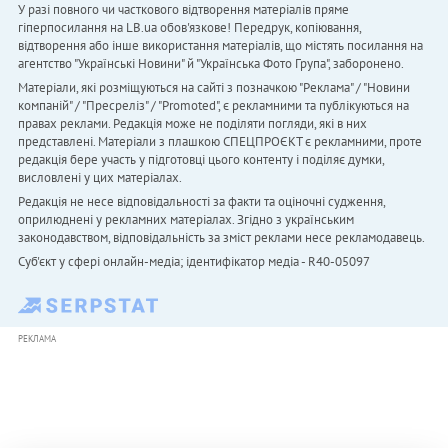
У разі повного чи часткового відтворення матеріалів пряме
гіперпосилання на LB.ua обов'язкове! Передрук, копіювання,
відтворення або інше використання матеріалів, що містять посилання на
агентство "Українськi Новини" й "Українська Фото Група", заборонено.
Матеріали, які розміщуються на сайті з позначкою "Реклама" / "Новини
компаній" / "Пресреліз" / "Promoted", є рекламними та публікуються на
правах реклами. Редакція може не поділяти погляди, які в них
представлені. Матеріали з плашкою СПЕЦПРОЄКТ є рекламними, проте
редакція бере участь у підготовці цього контенту і поділяє думки,
висловлені у цих матеріалах.
Редакція не несе відповідальності за факти та оціночні судження,
оприлюднені у рекламних матеріалах. Згідно з українським
законодавством, відповідальність за зміст реклами несе рекламодавець.
Cуб'єкт у сфері онлайн-медіа; ідентифікатор медіа - R40-05097
РЕКЛАМА