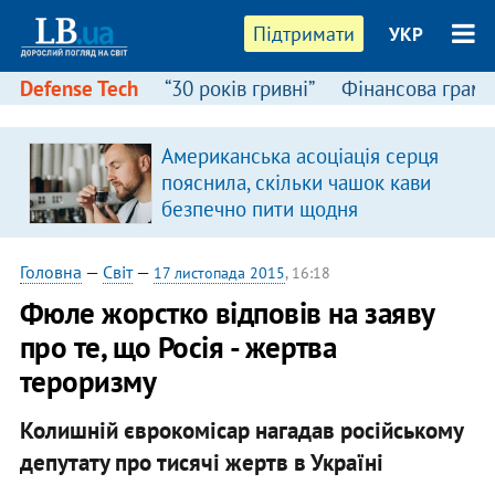
Підтримати
УКР
Defense Tech
“30 років гривні”
Фінансова грамо
:
Американська асоціація серця
пояснила, скільки чашок кави
безпечно пити щодня
Головна
—
Світ
—
17 листопада 2015
, 16:18
Фюле жорстко відповів на заяву
про те, що Росія - жертва
тероризму
Колишній єврокомісар нагадав російському
депутату про тисячі жертв в Україні