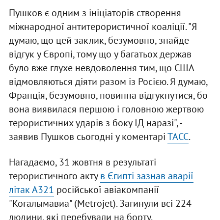
Пушков є одним з ініціаторів створення
міжнародної антитерористичної коаліції. "Я
думаю, що цей заклик, безумовно, знайде
відгук у Європі, тому що у багатьох держав
було вже глухе невдоволення тим, що США
відмовляються діяти разом із Росією. Я думаю,
Франція, безумовно, повинна відгукнутися, бо
вона виявилася першою і головною жертвою
терористичних ударів з боку ІД наразі", -
заявив Пушков сьогодні у коментарі
ТАСС
.
Нагадаємо, 31 жовтня в результаті
терористичного акту
в Єгипті зазнав аварії
літак А321
російської авіакомпанії
"Когалымавиа" (Metrojet). Загинули всі 224
людини, які перебували на борту.