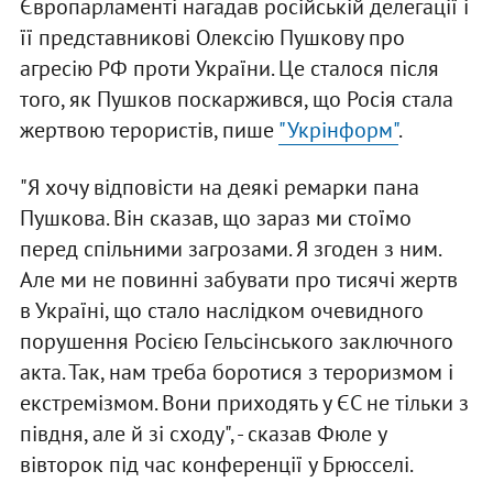
Європарламенті нагадав російській делегації і
її представникові Олексію Пушкову про
агресію РФ проти України. Це сталося після
того, як Пушков поскаржився, що Росія стала
жертвою терористів, пише
"Укрінформ"
.
"Я хочу відповісти на деякі ремарки пана
Пушкова. Він сказав, що зараз ми стоїмо
перед спільними загрозами. Я згоден з ним.
Але ми не повинні забувати про тисячі жертв
в Україні, що стало наслідком очевидного
порушення Росією Гельсінського заключного
акта. Так, нам треба боротися з тероризмом і
екстремізмом. Вони приходять у ЄС не тільки з
півдня, але й зі сходу", - сказав Фюле у
вівторок під час конференції у Брюсселі.