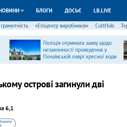
НОВИНИ
БЛОГИ
ДОСЬЄ
LB.LIVE
 грамотність
«Епіцентр виробників»
CultHub
Те
Поліція отримала заяву щодо
незаконності проведення у
Почаївській лаврі хресної ходи
ькому острові загинули дві
а 6,1
 бажане
e