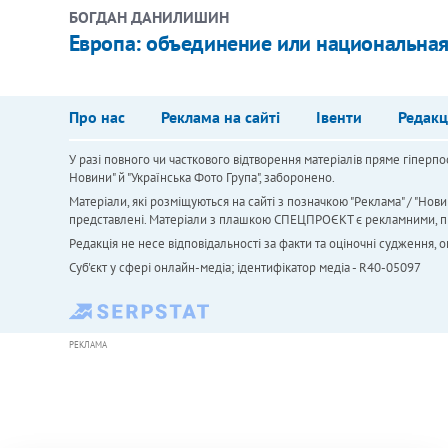
БОГДАН ДАНИЛИШИН
Европа: объединение или национальна
Про нас
Реклама на сайті
Івенти
Редакц
У разі повного чи часткового відтворення матеріалів пряме гіперпо
Новини" й "Українська Фото Група", заборонено.
Матеріали, які розміщуються на сайті з позначкою "Реклама" / "Нови
представлені. Матеріали з плашкою СПЕЦПРОЄКТ є рекламними, проте
Редакція не несе відповідальності за факти та оціночні судження,
Cуб'єкт у сфері онлайн-медіа; ідентифікатор медіа - R40-05097
РЕКЛАМА