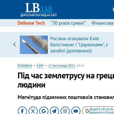
Defense Tech
“30 років гривні”
Фінансова
вив про
Росіяни атакували Київ
боку
балістикою і "Цирконами", є
загиблі (доповнено)
Головна
—
Світ
—
17 листопада 2015
, 14:41
Під час землетрусу на грец
людини
Магнітуда підземних поштовхів становил
Додати LB.ua як
джерело в Googl