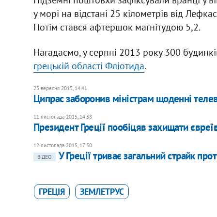
у морі на відстані 25 кілометрів від Лефка
Потім стався афтершок магнітудою 5,2.
Нагадаємо, у серпні 2013 року 300 будинк
грецькій області Фліотида
.
25 вересня 2015, 14:41
Ципрас заборонив міністрам щоденні теле
11 листопада 2015, 14:38
Президент Греції пообіцяв захищати євреї
12 листопада 2015, 17:50
У Греції триває загальний страйк про
ВІДЕО
ГРЕЦІЯ
ЗЕМЛЕТРУС