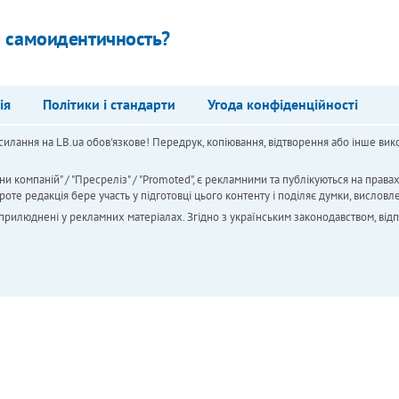
я самоидентичность?
ія
Політики і стандарти
Угода конфіденційності
силання на LB.ua обов'язкове! Передрук, копіювання, відтворення або інше вико
ни компаній" / "Пресреліз" / "Promoted", є рекламними та публікуються на права
 редакція бере участь у підготовці цього контенту і поділяє думки, висловле
 оприлюднені у рекламних матеріалах. Згідно з українським законодавством, від