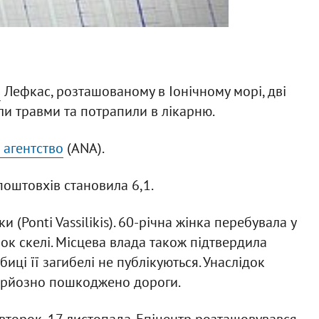
і
Лефкас, розташованому в Іонічному морі, дві
и травми та потрапили в лікарню.
 агентство
(ANA).
поштовхів становила 6,1.
 (Ponti Vassilikis). 60-річна жінка перебувала у
ок скелі. Місцева влада також підтвердила
иці її загибелі не публікуються. Унаслідок
серйозно пошкоджено дороги.
івторок, 17 листопада. Епіцентр розташовувався