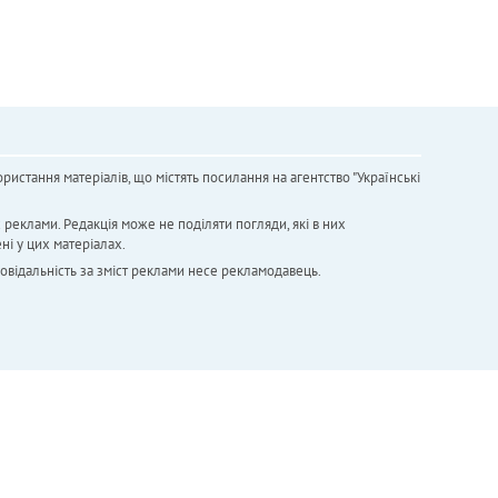
ристання матеріалів, що містять посилання на агентство "Українськi
х реклами. Редакція може не поділяти погляди, які в них
ні у цих матеріалах.
повідальність за зміст реклами несе рекламодавець.