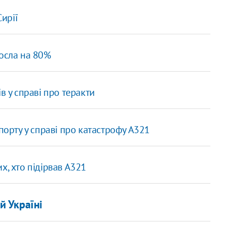
Сирії
зросла на 80%
в у справі про теракти
порту у справі про катастрофу А321
х, хто підірвав А321
й Україні