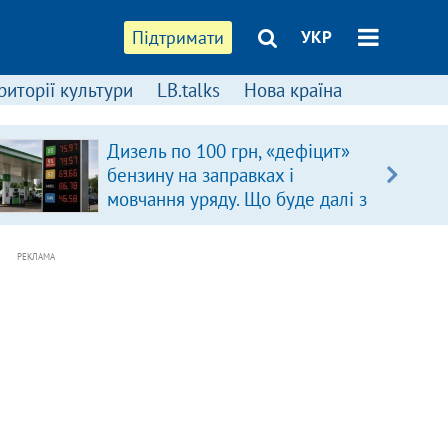
Підтримати
УКР
риторії культури
LB.talks
Нова країна
Дизель по 100 грн, «дефіцит»
бензину на заправках і
мовчання уряду. Що буде далі з
цінами на пальне?
РЕКЛАМА