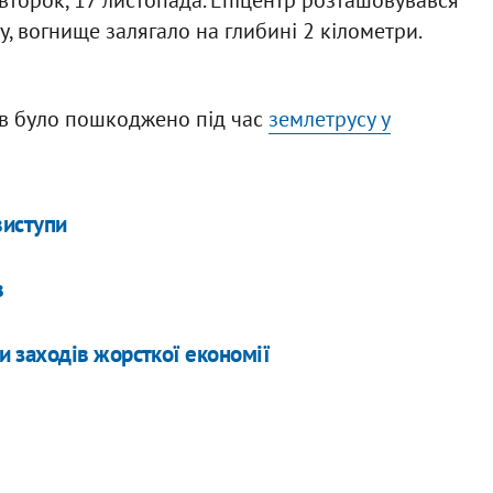
су, вогнище залягало на глибині 2 кілометри.
ів було пошкоджено під час
землетрусу у
виступи
в
ти заходів жорсткої економії