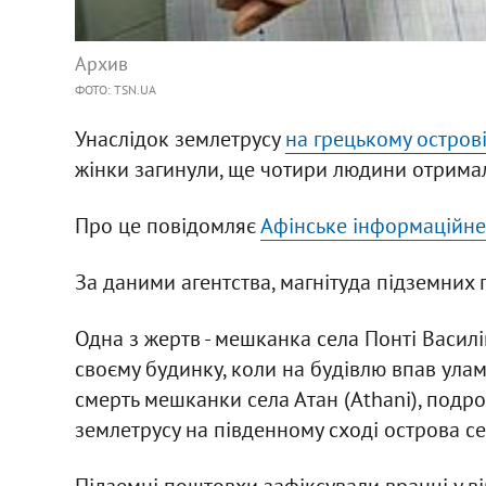
Архив
ФОТО: TSN.UA
Унаслідок землетрусу
на грецькому остров
жінки загинули, ще чотири людини отримал
Про це повідомляє
Афінське інформаційне
За даними агентства, магнітуда підземних 
Одна з жертв - мешканка села Понті Василіки
своєму будинку, коли на будівлю впав улам
смерть мешканки села Атан (Athani), подроб
землетрусу на південному сході острова 
Підземні поштовхи зафіксували вранці у в