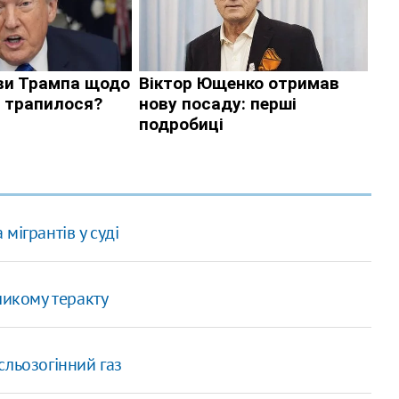
мігрантів у суді
ликому теракту
сльозогінний газ