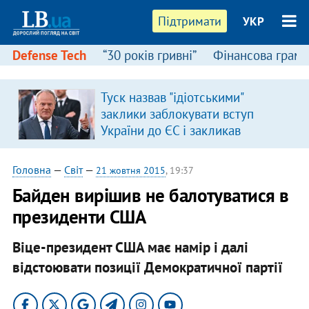
Підтримати
УКР
Defense Tech
“30 років гривні”
Фінансова грамо
Туск назвав "ідіотськими"
заклики заблокувати вступ
України до ЄС і закликав
припинити антиукраїнську
риторику
Головна
—
Світ
—
21 жовтня 2015
, 19:37
Байден вирішив не балотуватися в
президенти США
Віце-президент США має намір і далі
відстоювати позиції Демократичної партії