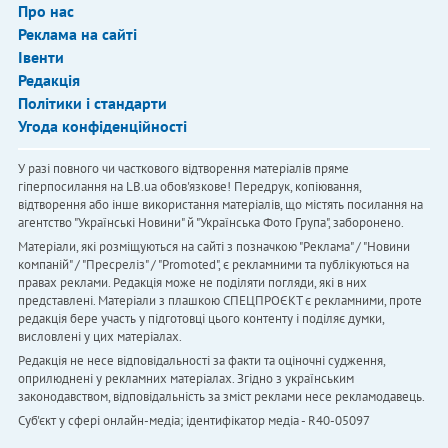
Про нас
Реклама на сайті
Івенти
Редакція
Політики і стандарти
Угода конфіденційності
У разі повного чи часткового відтворення матеріалів пряме
гіперпосилання на LB.ua обов'язкове! Передрук, копіювання,
відтворення або інше використання матеріалів, що містять посилання на
агентство "Українськi Новини" й "Українська Фото Група", заборонено.
Матеріали, які розміщуються на сайті з позначкою "Реклама" / "Новини
компаній" / "Пресреліз" / "Promoted", є рекламними та публікуються на
правах реклами. Редакція може не поділяти погляди, які в них
представлені. Матеріали з плашкою СПЕЦПРОЄКТ є рекламними, проте
редакція бере участь у підготовці цього контенту і поділяє думки,
висловлені у цих матеріалах.
Редакція не несе відповідальності за факти та оціночні судження,
оприлюднені у рекламних матеріалах. Згідно з українським
законодавством, відповідальність за зміст реклами несе рекламодавець.
Cуб'єкт у сфері онлайн-медіа; ідентифікатор медіа - R40-05097