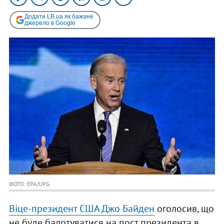
Додати LB.ua як бажане
джерело в Google
ФОТО: EPA/UPG
Віце-президент США Джо Байден
оголосив, що
не буде балотуватися на пост президента в