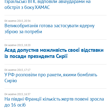
Ізраїльські ВПС відповіли авіаударами на
обстріл з боку ХАМАС
04 жовтня 2015, 20:34
Великобританія готова застосувати ядерну
зброю за потреби
04 жовтня 2015, 18:20
Асад допустив можливість своєї відставки
із посади президента Сирії
04 жовтня 2015, 17:17
У РФ розповіли про ракети, якими бомблять
Сирію
04 жовтня 2015, 16:37
На півдні Франції кількість жертв повені зросла
до 16 осіб