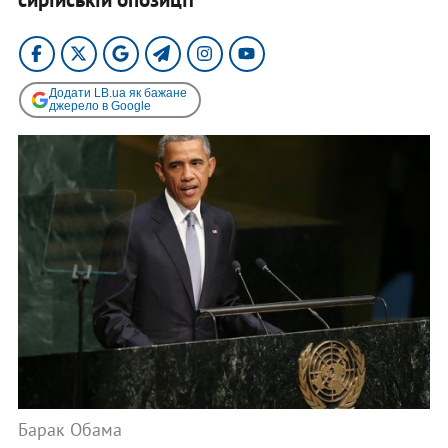
Додати LB.ua як бажане
джерело в Google
Барак Обама