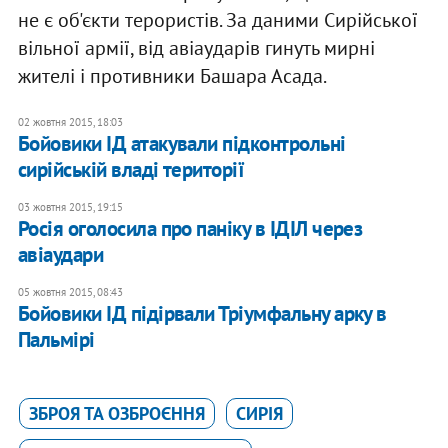
не є об'єкти терористів. За даними Сирійської
вільної армії, від авіаударів гинуть мирні
жителі і противники Башара Асада.
02 жовтня 2015, 18:03
Бойовики ІД атакували підконтрольні
сирійській владі території
03 жовтня 2015, 19:15
Росія оголосила про паніку в ІДІЛ через
авіаудари
05 жовтня 2015, 08:43
Бойовики ІД підірвали Тріумфальну арку в
Пальмірі
ЗБРОЯ ТА ОЗБРОЄННЯ
СИРІЯ