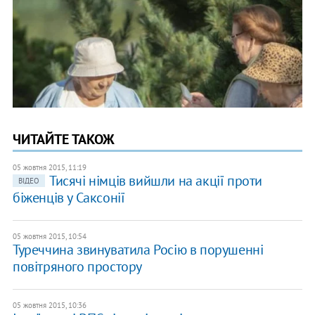
ЧИТАЙТЕ ТАКОЖ
05 жовтня 2015, 11:19
Тисячі німців вийшли на акції проти
ВІДЕО
біженців у Саксонії
05 жовтня 2015, 10:54
Туреччина звинуватила Росію в порушенні
повітряного простору
05 жовтня 2015, 10:36