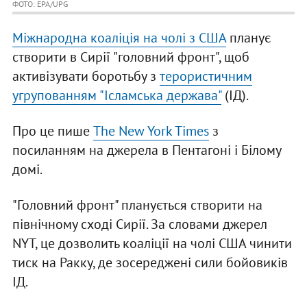
ФОТО: EPA/UPG
Міжнародна коаліція на чолі з США
планує
створити в Сирії "головний фронт", щоб
активізувати боротьбу з
терористичним
угрупованням "Ісламська держава"
(ІД).
Про це пише
The New York Times
з
посиланням на джерела в Пентагоні і Білому
домі.
"Головний фронт" планується створити на
північному сході Сирії. За словами джерел
NYT, це дозволить коаліції на чолі США чинити
тиск на Ракку, де зосереджені сили бойовиків
ІД.