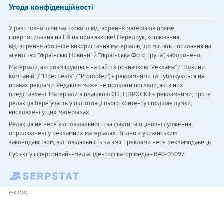
Угода конфіденційності
У разі повного чи часткового відтворення матеріалів пряме
гіперпосилання на LB.ua обов'язкове! Передрук, копіювання,
відтворення або інше використання матеріалів, що містять посилання на
агентство "Українськi Новини" й "Українська Фото Група", заборонено.
Матеріали, які розміщуються на сайті з позначкою "Реклама" / "Новини
компаній" / "Пресреліз" / "Promoted", є рекламними та публікуються на
правах реклами. Редакція може не поділяти погляди, які в них
представлені. Матеріали з плашкою СПЕЦПРОЄКТ є рекламними, проте
редакція бере участь у підготовці цього контенту і поділяє думки,
висловлені у цих матеріалах.
Редакція не несе відповідальності за факти та оціночні судження,
оприлюднені у рекламних матеріалах. Згідно з українським
законодавством, відповідальність за зміст реклами несе рекламодавець.
Cуб'єкт у сфері онлайн-медіа; ідентифікатор медіа - R40-05097
РЕКЛАМА