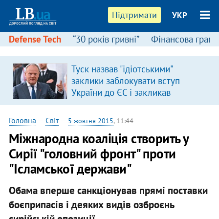
Підтримати
УКР
Defense Tech
“30 років гривні”
Фінансова грамо
Туск назвав "ідіотськими"
в
заклики заблокувати вступ
України до ЄС і закликав
припинити антиукраїнську
риторику
Головна
—
Світ
—
5 жовтня 2015
, 11:44
Міжнародна коаліція створить у
Сирії "головний фронт" проти
"Ісламської держави"
Обама вперше санкціонував прямі поставки
боєприпасів і деяких видів озброєнь
сирійській опозиції