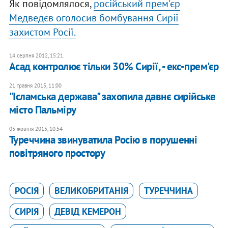
Як повідомлялося,
російський прем'єр
Медведєв оголосив бомбування Сирії
захистом Росії.
14 серпня 2012, 15:21
Асад контролює тільки 30% Сирії, - екс-прем'єр
21 травня 2015, 11:00
"Ісламська держава" захопила давнє сирійське
місто Пальміру
05 жовтня 2015, 10:54
Туреччина звинуватила Росію в порушенні
повітряного простору
РОСІЯ
ВЕЛИКОБРИТАНІЯ
ТУРЕЧЧИНА
СИРІЯ
ДЕВІД КЕМЕРОН