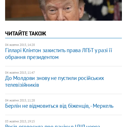
ЧИТАЙТЕ ТАКОЖ
04 жовтня 2015, 14:28
Гілларі Клінтон захистить права ЛГБТ у разі її
обрання президентом
04 жовтня 2015, 11:47
До Молдови знову не пустили російських
телевізійників
04 жовтня 2015, 11:28
Берлін не відмовиться від біженців, - Меркель
03 жовтня 2015, 19:15
Росія оголосила про паніку в ІДІЛ через