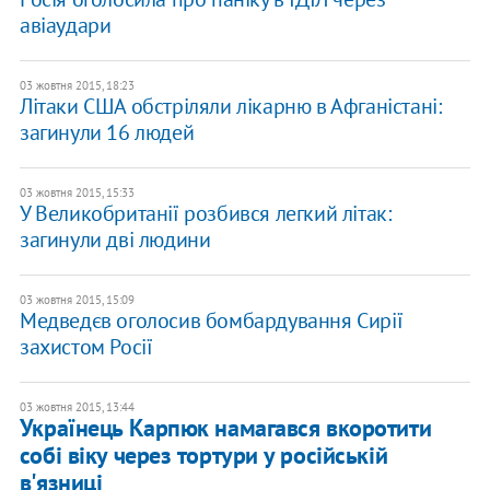
авіаудари
03 жовтня 2015, 18:23
Літаки США обстріляли лікарню в Афганістані:
загинули 16 людей
03 жовтня 2015, 15:33
У Великобританії розбився легкий літак:
загинули дві людини
03 жовтня 2015, 15:09
Медведєв оголосив бомбардування Сирії
захистом Росії
03 жовтня 2015, 13:44
Українець Карпюк намагався вкоротити
собі віку через тортури у російській
в'язниці