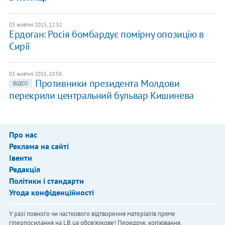
03 жовтня 2015, 12:32
Ердоган: Росія бомбардує помірну опозицію в
Сирії
03 жовтня 2015, 10:58
Противники президента Молдови
ВІДЕО
перекрили центральний бульвар Кишинева
Про нас
Реклама на сайті
Івенти
Редакція
Політики і стандарти
Угода конфіденційності
У разі повного чи часткового відтворення матеріалів пряме
гіперпосилання на LB.ua обов'язкове! Передрук, копіювання,