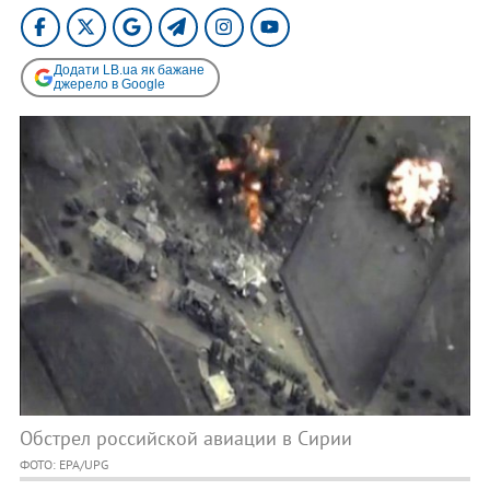
Додати LB.ua як бажане
джерело в Google
Обстрел российской авиации в Сирии
ФОТО: EPA/UPG