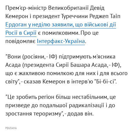
Прем'єр-міністр Великобританії Девід
Кемерон і президент Туреччини Реджеп Таїп
Ердоган у неділю заявили, що військові дії
Росії в Сирії
є помилковими. Про це
повідомляє
Інтерфакс-Україна
.
"Вони (росіяни, - ІФ) підтримують м'ясника
Асада (президента Сирії Башара Асада, - ІФ),
що є жахливою помилкою для них і для всього
світу", - сказав Кемерон в інтерв'ю "Бі-бі-сі".
"Це зробить регіон більш нестабільним, це
призведе до подальшої радикалізації і до
зростання тероризму", - додав він.
РЕКЛАМА