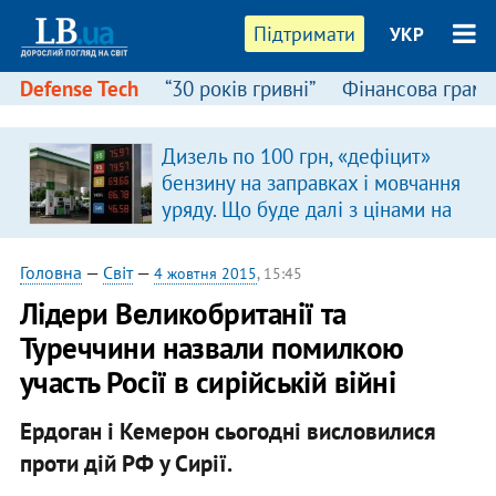
Підтримати
УКР
Defense Tech
“30 років гривні”
Фінансова грамо
Дизель по 100 грн, «дефіцит»
бензину на заправках і мовчання
уряду. Що буде далі з цінами на
пальне?
Головна
—
Світ
—
4 жовтня 2015
, 15:45
Лідери Великобританії та
Туреччини назвали помилкою
участь Росії в сирійській війні
Ердоган і Кемерон сьогодні висловилися
проти дій РФ у Сирії.