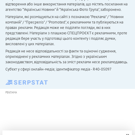
відтворення або інше використання матеріалів, що містять посилання на
агентство "Українськi Новини" й "Українська Фото Група", заборонено.
Матеріали, які розміщуються на сайті з позначкою "Реклама" / "Новини
компаній" / "Пресреліз" / "Promoted", є рекламними та публікуються на
правах реклами. Редакція може не поділяти погляди, які в них
представлені. Матеріали з плашкою СПЕЦПРОЄКТ є рекламними, проте
редакція бере участь у підготовці цього контенту і поділяє думки,
висловлені у цих матеріалах.
Редакція не несе відповідальності за факти та оціночні судження,
оприлюднені у рекламних матеріалах. Згідно з українським
законодавством, відповідальність за зміст реклами несе рекламодавець.
Cуб'єкт у сфері онлайн-медіа; ідентифікатор медіа - R40-05097
РЕКЛАМА