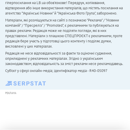
гіперпосилання на LB.ua обов'язкове! Передрук, копіювання,
відтворення або інше використання матеріалів, що містять посилання на
агентство "Українськi Новини" й "Українська Фото Група", заборонено.
Матеріали, які розміщуються на сайті з позначкою "Реклама" / "Новини
компаній" / "Пресреліз" / "Promoted", є рекламними та публікуються на
правах реклами. Редакція може не поділяти погляди, які в них
представлені. Матеріали з плашкою СПЕЦПРОЄКТ є рекламними, проте
редакція бере участь у підготовці цього контенту і поділяє думки,
висловлені у цих матеріалах.
Редакція не несе відповідальності за факти та оціночні судження,
оприлюднені у рекламних матеріалах. Згідно з українським
законодавством, відповідальність за зміст реклами несе рекламодавець.
Cуб'єкт у сфері онлайн-медіа; ідентифікатор медіа - R40-05097
РЕКЛАМА