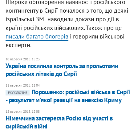
Широке обговорення наявності російського
контингенту в Сирії почалося з того, що деякі
ізраїльські ЗМІ наводили докази про дії в
країні російських військових. Також про це
писали багато блогерів
і говорили військові
експерти.
10 вересня 2015, 15:23
Україна посилила контроль за прольотами
російських літаків до Сирії
11 вересня 2015, 11:04
Порошенко: російські війська в Сирії
ЕКСКЛЮЗИВ
- результат м'якої реакції на анексію Криму
12 вересня 2015, 12:08
Німеччина застерегла Росію від участі в
сирійській війні