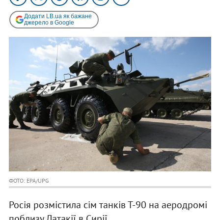
Додати LB.ua як бажане
джерело в Google
ФОТО: EPA/UPG
Росія розмістила сім танків Т-90 на аеродромі
поблизу Латакії в Сирії.