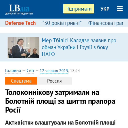
Підтримати
УКР
Defense Tech
“30 років гривні”
Фінансова грамо
Мер Тбілісі Каладзе заявив про
обман України і Грузії з боку
НАТО
Головна
—
Світ
—
12 червня 2015
, 18:24
Спецтема
Россия
Толоконнікову затримали на
Болотній площі за шиття прапора
Росії
Активістки влаштували на Болотній площі