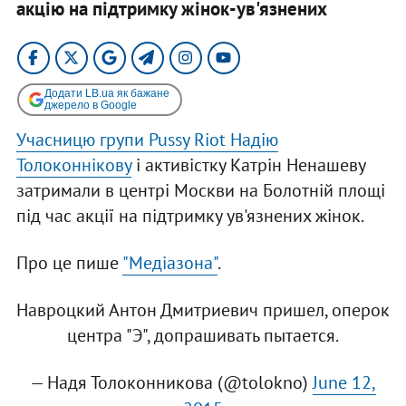
акцію на підтримку жінок-ув'язнених
Додати LB.ua як бажане
джерело в Google
Учасницю групи Pussy Riot Надію
Толоконнікову
і активістку Катрін Ненашеву
затримали в центрі Москви на Болотній площі
під час акції на підтримку ув'язнених жінок.
Про це пише
"Медіазона"
.
Навроцкий Антон Дмитриевич пришел, оперок
центра "Э", допрашивать пытается.
— Надя Толоконникова (@tolokno)
June 12,