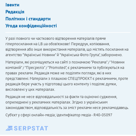
Івенти
Редакція
Політики і стандарти
Угода конфіденційності
У разі повного чи часткового відтворення матеріалів пряме
гіперпосилання на LB.ua обов'язкове! Передрук, копіювання,
відтворення або інше використання матеріалів, що містять посилання на
агентство "Українськi Новини" й "Українська Фото Група", заборонено.
Матеріали, які розміщуються на сайті з позначкою "Реклама" / "Новини
компаній" / "Пресреліз" / "Promoted", є рекламними та публікуються на
правах реклами. Редакція може не поділяти погляди, які в них
представлені. Матеріали з плашкою СПЕЦПРОЄКТ є рекламними, проте
редакція бере участь у підготовці цього контенту і поділяє думки,
висловлені у цих матеріалах.
Редакція не несе відповідальності за факти та оціночні судження,
оприлюднені у рекламних матеріалах. Згідно з українським
законодавством, відповідальність за зміст реклами несе рекламодавець.
Cуб'єкт у сфері онлайн-медіа; ідентифікатор медіа - R40-05097