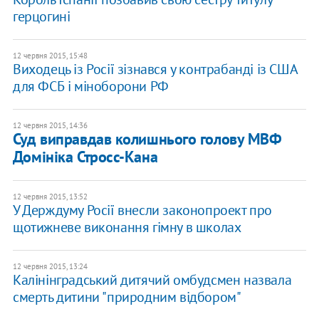
герцогині
12 червня 2015, 15:48
Виходець із Росії зізнався у контрабанді із США
для ФСБ і міноборони РФ
12 червня 2015, 14:36
Суд виправдав колишнього голову МВФ
Домініка Стросс-Кана
12 червня 2015, 13:52
У Держдуму Росії внесли законопроект про
щотижневе виконання гімну в школах
12 червня 2015, 13:24
Калінінградський дитячий омбудсмен назвала
смерть дитини "природним відбором"