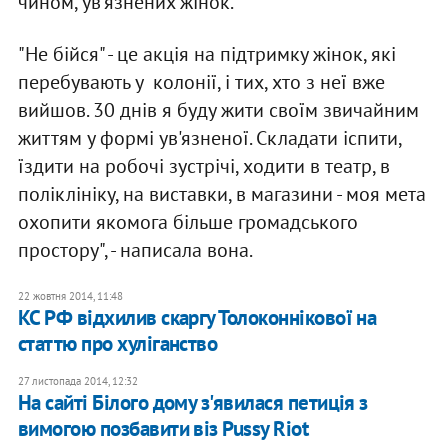
чином, ув'язнених жінок.
"Не бійся" - це акція на підтримку жінок, які
перебувають у колонії, і тих, хто з неї вже
вийшов. 30 днів я буду жити своїм звичайним
життям у формі ув'язненої. Складати іспити,
їздити на робочі зустрічі, ходити в театр, в
поліклініку, на виставки, в магазини - моя мета
охопити якомога більше громадського
простору", - написала вона.
22 жовтня 2014, 11:48
КС РФ відхилив скаргу Толоконнікової на
статтю про хуліганство
27 листопада 2014, 12:32
На сайті Білого дому з'явилася петиція з
вимогою позбавити віз Pussy Riot