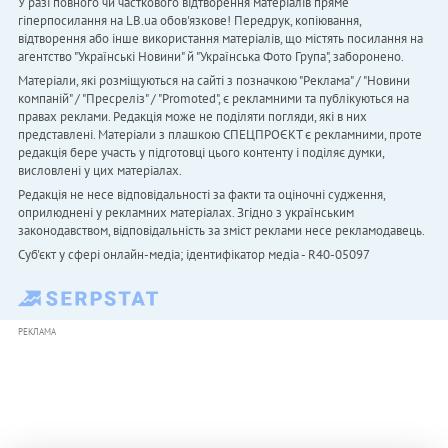
У разі повного чи часткового відтворення матеріалів пряме
гіперпосилання на LB.ua обов'язкове! Передрук, копіювання,
відтворення або інше використання матеріалів, що містять посилання на
агентство "Українськi Новини" й "Українська Фото Група", заборонено.
Матеріали, які розміщуються на сайті з позначкою "Реклама" / "Новини
компаній" / "Пресреліз" / "Promoted", є рекламними та публікуються на
правах реклами. Редакція може не поділяти погляди, які в них
представлені. Матеріали з плашкою СПЕЦПРОЄКТ є рекламними, проте
редакція бере участь у підготовці цього контенту і поділяє думки,
висловлені у цих матеріалах.
Редакція не несе відповідальності за факти та оціночні судження,
оприлюднені у рекламних матеріалах. Згідно з українським
законодавством, відповідальність за зміст реклами несе рекламодавець.
Cуб'єкт у сфері онлайн-медіа; ідентифікатор медіа - R40-05097
РЕКЛАМА