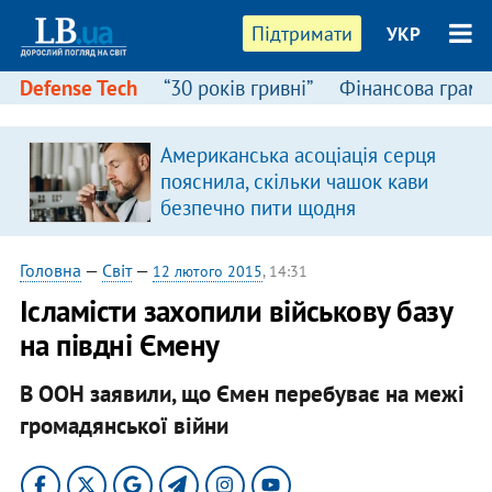
Підтримати
УКР
Defense Tech
“30 років гривні”
Фінансова грамо
:
Американська асоціація серця
пояснила, скільки чашок кави
безпечно пити щодня
Головна
—
Світ
—
12 лютого 2015
, 14:31
Ісламісти захопили військову базу
на півдні Ємену
В ООН заявили, що Ємен перебуває на межі
громадянської війни