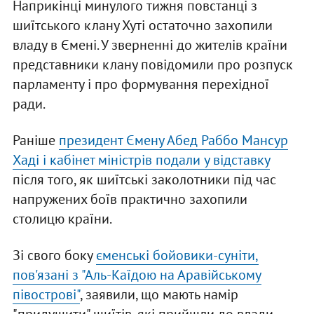
Наприкінці минулого тижня повстанці з
шиїтського клану Хуті остаточно захопили
владу в Ємені. У зверненні до жителів країни
представники клану повідомили про розпуск
парламенту і про формування перехідної
ради.
Раніше
президент Ємену Абед Раббо Мансур
Хаді і кабінет міністрів подали у відставку
після того, як шиїтські заколотники під час
напружених боїв практично захопили
столицю країни.
Зі свого боку
єменські бойовики-суніти,
пов'язані з "Аль-Каїдою на Аравійському
півострові"
, заявили, що мають намір