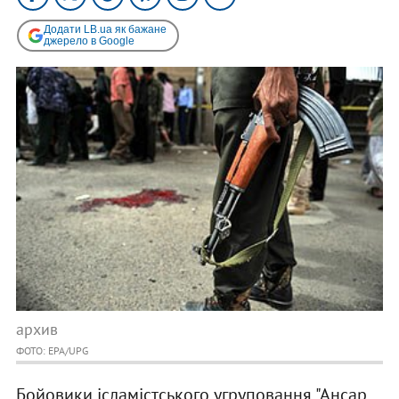
Додати LB.ua як бажане
джерело в Google
архив
ФОТО: EPA/UPG
Бойовики ісламістського угруповання "Ансар