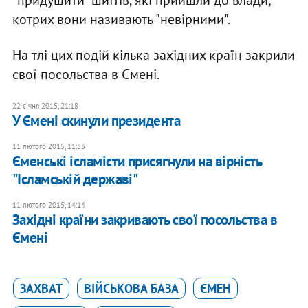
"придушити" шиїтів, які прийшли до влади,
котрих вони називають "невірними".
На тлі цих подій кілька західних країн закрили
свої посольства в Ємені.
22 січня 2015, 21:18
У Ємені скинули президента
11 лютого 2015, 11:33
Єменські ісламісти присягнули на вірність
"Ісламській державі"
11 лютого 2015, 14:14
Західні країни закривають свої посольства в
Ємені
ЗАХВАТ
ВІЙСЬКОВА БАЗА
ЄМЕН