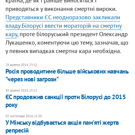
країна, де як і раніше виносяться і
приводяться у виконання смертні вироки.
Представники ЄС неодноразово закликали
владу Білорусі ввести мораторій на смертну
кару
, проте білоруський президент Олександр
Лукашенко, коментуючи цю тему, зазначав, що
у певних випадках смертна кара необхідна.
29 жовтня 2014, 23:12
Росія проводитиме більше військових навчань
"через нові загрози"
30 жовтня 2014, 15:13
ЄС продовжив санкції проти Білорусі до 2015
року
02 листопада 2014, 11:50
У Мінську відбувається акція пам'яті жертв
репресій