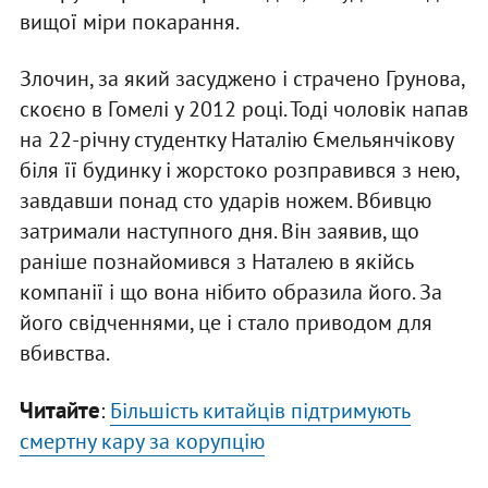
вищої міри покарання.
Злочин, за який засуджено і страчено Грунова,
скоєно в Гомелі у 2012 році. Тоді чоловік напав
на 22-річну студентку Наталію Ємельянчікову
біля її будинку і жорстоко розправився з нею,
завдавши понад сто ударів ножем. Вбивцю
затримали наступного дня. Він заявив, що
раніше познайомився з Наталею в якійсь
компанії і що вона нібито образила його. За
його свідченнями, це і стало приводом для
вбивства.
Читайте
:
Більшість китайців підтримують
смертну кару за корупцію