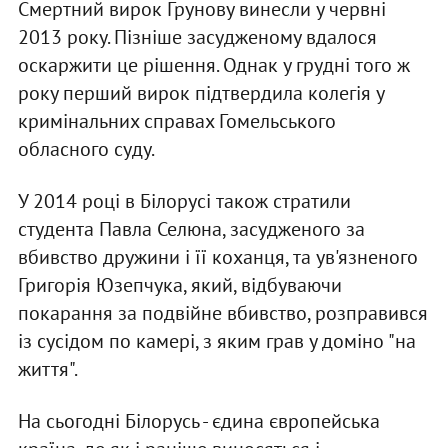
Смертний вирок Грунову винесли у червні
2013 року. Пізніше засудженому вдалося
оскаржити це рішення. Однак у грудні того ж
року перший вирок підтвердила колегія у
кримінальних справах Гомельського
обласного суду.
У 2014 році в Білорусі також стратили
студента Павла Селюна, засудженого за
вбивство дружини і її коханця, та ув'язненого
Григорія Юзепчука, який, відбуваючи
покарання за подвійне вбивство, розправився
із сусідом по камері, з яким грав у доміно "на
життя".
На сьогодні Білорусь - єдина європейська