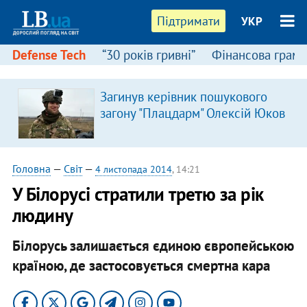
Підтримати
УКР
Defense Tech
“30 років гривні”
Фінансова грамо
Загинув керівник пошукового
загону "Плацдарм" Олексій Юков
Головна
—
Світ
—
4 листопада 2014
, 14:21
У Білорусі стратили третю за рік
людину
Білорусь залишається єдиною європейською
країною, де застосовується смертна кара