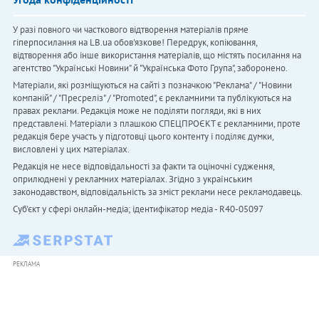
У разі повного чи часткового відтворення матеріалів пряме
гіперпосилання на LB.ua обов'язкове! Передрук, копіювання,
відтворення або інше використання матеріалів, що містять посилання на
агентство "Українськi Новини" й "Українська Фото Група", заборонено.
Матеріали, які розміщуються на сайті з позначкою "Реклама" / "Новини
компаній" / "Пресреліз" / "Promoted", є рекламними та публікуються на
правах реклами. Редакція може не поділяти погляди, які в них
представлені. Матеріали з плашкою СПЕЦПРОЄКТ є рекламними, проте
редакція бере участь у підготовці цього контенту і поділяє думки,
висловлені у цих матеріалах.
Редакція не несе відповідальності за факти та оціночні судження,
оприлюднені у рекламних матеріалах. Згідно з українським
законодавством, відповідальність за зміст реклами несе рекламодавець.
Cуб'єкт у сфері онлайн-медіа; ідентифікатор медіа - R40-05097
РЕКЛАМА