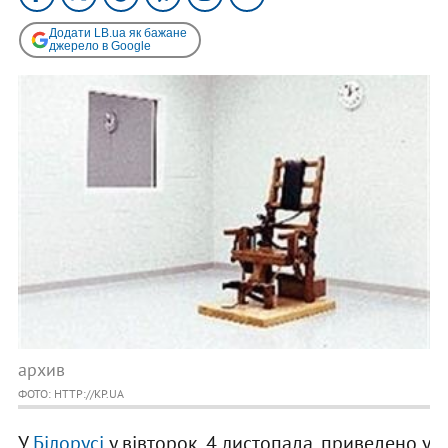
Додати LB.ua як бажане
джерело в Google
архив
ФОТО: HTTP://KP.UA
У
Білорусі
у вівторок, 4 листопада, приведено у