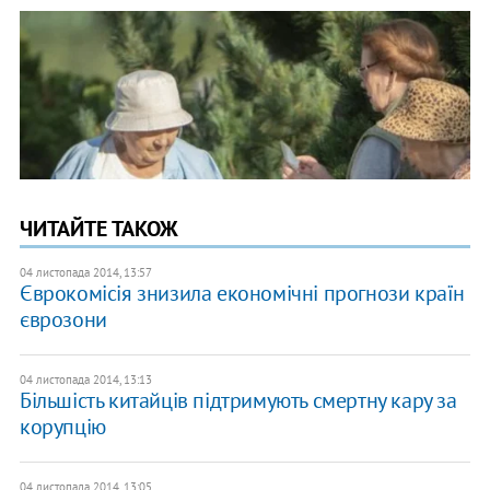
ЧИТАЙТЕ ТАКОЖ
04 листопада 2014, 13:57
Єврокомісія знизила економічні прогнози країн
єврозони
04 листопада 2014, 13:13
Більшість китайців підтримують смертну кару за
корупцію
04 листопада 2014, 13:05