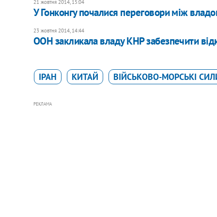
21 жовтня 2014, 15:04
У Гонконгу почалися переговори між владо
23 жовтня 2014, 14:44
ООН закликала владу КНР забезпечити відк
ІРАН
КИТАЙ
ВІЙСЬКОВО-МОРСЬКІ СИЛ
РЕКЛАМА