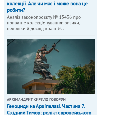
колекції. Але чи має і може вона це
робити?
Аналіз законопроєкту № 15436 про
приватне колекціонування: ризики,
недоліки й досвід країн ЄС.
АРХІМАНДРИТ КИРИЛО ГОВОРУН
Геноциди на Архіпелазі. Частина 7.
Східний Тимор: релікт європейського