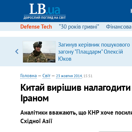
Defense Tech
“30 років гривні”
Фінансова
щодо
Загинув керівник пошукового
 у
загону "Плацдарм" Олексій
ої ходи
Юков
Головна
—
Світ
—
23 жовтня 2014
, 15:51
Китай вирішив налагодити 
Іраном
Аналітики вважають, що КНР хоче посили
Східної Азії