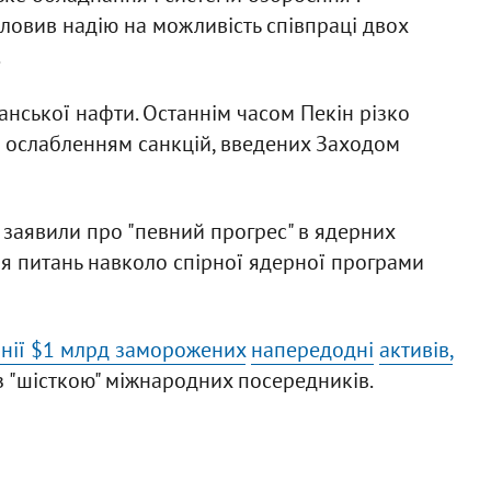
словив надію на можливість співпраці двох
.
анської нафти. Останнім часом Пекін різко
 з ослабленням санкцій, введених Заходом
заявили про "певний прогрес" в ядерних
я питань навколо спірної ядерної програми
онії $1 млрд заморожених
напередодні
активів,
з "шісткою" міжнародних посередників.