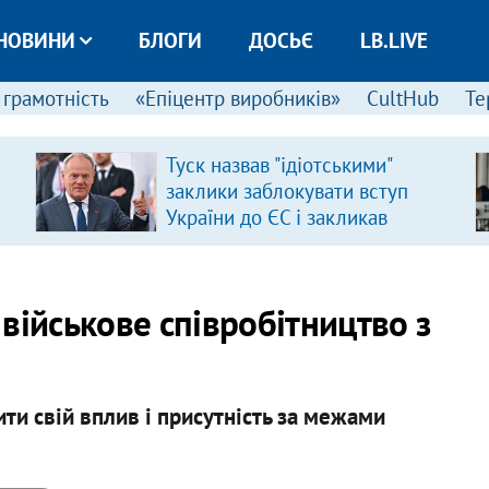
НОВИНИ
БЛОГИ
ДОСЬЄ
LB.LIVE
 грамотність
«Епіцентр виробників»
CultHub
Те
Туск назвав "ідіотськими"
заклики заблокувати вступ
України до ЄС і закликав
припинити антиукраїнську
риторику
військове співробітництво з
ти свій вплив і присутність за межами