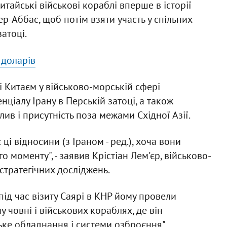
тайські військові кораблі вперше в історії
-Аббас, щоб потім взяти участь у спільних
атоці.
 доларів
і Китаєм у військово-морській сфері
ціалу Ірану в Перській затоці, а також
ив і присутність поза межами Східної Азії.
ці відносини (з Іраном - ред.), хоча вони
моменту", - заявив Крістіан Лем'єр, військово-
стратегічних досліджень.
ід час візиту Саярі в КНР йому провели
човні і військових кораблях, де він
ке обладнання і системи озброєння".