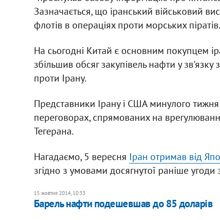
Зазначається, що іранський військовий ви
флотів в операціях проти морських піратів
На сьогодні Китай є основним покупцем ір
збільшив обсяг закупівель нафти у зв'язку
проти Ірану.
Представники Ірану і США минулого тижня 
переговорах, спрямованих на врегулюванн
Тегерана.
Нагадаємо, 5 вересня
Іран отримав від Яп
згідно з умовами досягнутої раніше угоди 
15 жовтня 2014, 10:33
Барель нафти подешевшав до 85 доларів