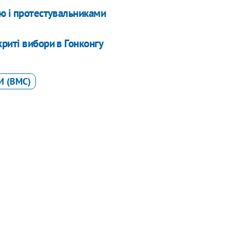
ю і протестувальниками
риті вибори в Гонконгу
И (ВМС)