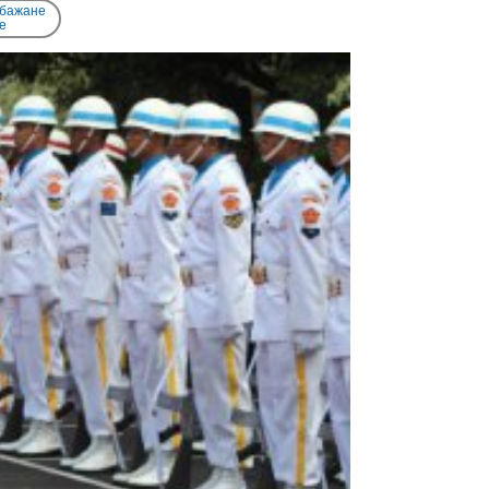
 бажане
e