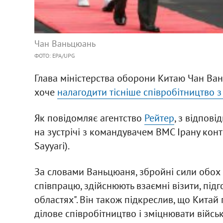
Чан Ваньцюань
ФОТО: EPA/UPG
Глава міністерства оборони Китаю Чан Ва
хоче
налагодити тісніше співробітництво з
Як повідомляє агентство
Рейтер
, з відпов
на зустрічі з командувачем ВМС Ірану кон
Sayyari).
За словами Ваньцюаня, збройні сили обох 
співпрацю, здійснюють взаємні візити, під
областях". Він також підкреслив, що Кита
ділове співробітництво і зміцнювати військо