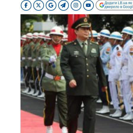
Додати LB.ua як
джерело в Googl