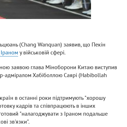
ньцюань (Chang Wanquan) заявив, що Пекін
 Іраном
у військовій сфері.
ідною заявою глава Міноборони Китаю виступив
тр-адміралом Хабіболлою Саярі (Habibollah
країн в останні роки підтримують "хорошу
готовку кадрів та співпрацюють в інших
й готовий "налагоджувати з Іраном подальше
ві зв'язки".