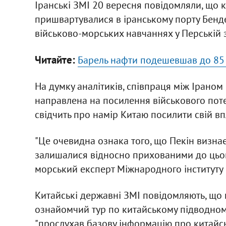
Іранські ЗМІ 20 вересня повідомляли, що ки
пришвартувалися в іранському порту Бендер
військово-морських навчаннях у Перській з
Читайте:
Барель нафти подешевшав до 85
На думку аналітиків, співпраця між Іраном 
направлена на посилення військового потен
свідчить про намір Китаю посилити свій впл
"Це очевидна ознака того, що Пекін визнає 
залишалися відносно прихованими до цього 
морський експерт Міжнародного інституту 
Китайські державні ЗМІ повідомляють, що п
ознайомчий тур по китайському підводному 
"прослухав базову інформацію про китайсь