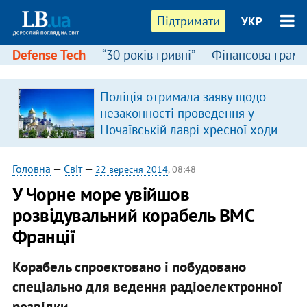
Підтримати
УКР
Defense Tech
“30 років гривні”
Фінансова грамо
:
Поліція отримала заяву щодо
незаконності проведення у
Почаївській лаврі хресної ходи
Головна
—
Світ
—
22 вересня 2014
, 08:48
У Чорне море увійшов
розвідувальний корабель ВМС
Франції
Корабель спроектовано і побудовано
спеціально для ведення радіоелектронної
розвідки