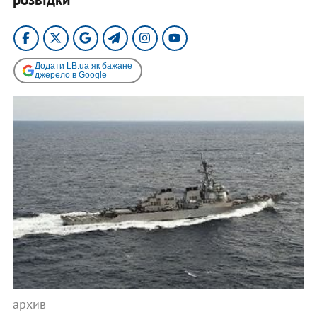
Додати LB.ua як бажане
джерело в Google
архив