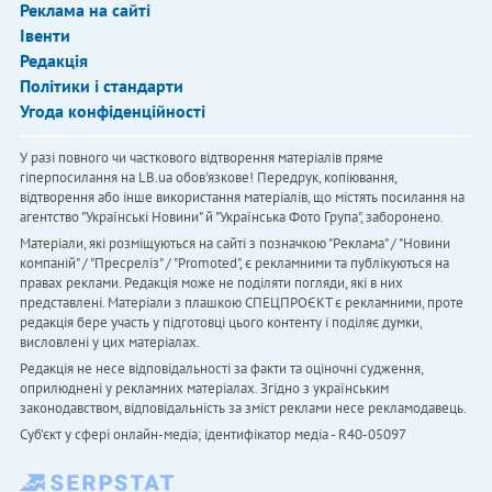
Реклама на сайті
Івенти
Редакція
Політики і стандарти
Угода конфіденційності
У разі повного чи часткового відтворення матеріалів пряме
гіперпосилання на LB.ua обов'язкове! Передрук, копіювання,
відтворення або інше використання матеріалів, що містять посилання на
агентство "Українськi Новини" й "Українська Фото Група", заборонено.
Матеріали, які розміщуються на сайті з позначкою "Реклама" / "Новини
компаній" / "Пресреліз" / "Promoted", є рекламними та публікуються на
правах реклами. Редакція може не поділяти погляди, які в них
представлені. Матеріали з плашкою СПЕЦПРОЄКТ є рекламними, проте
редакція бере участь у підготовці цього контенту і поділяє думки,
висловлені у цих матеріалах.
Редакція не несе відповідальності за факти та оціночні судження,
оприлюднені у рекламних матеріалах. Згідно з українським
законодавством, відповідальність за зміст реклами несе рекламодавець.
Cуб'єкт у сфері онлайн-медіа; ідентифікатор медіа - R40-05097