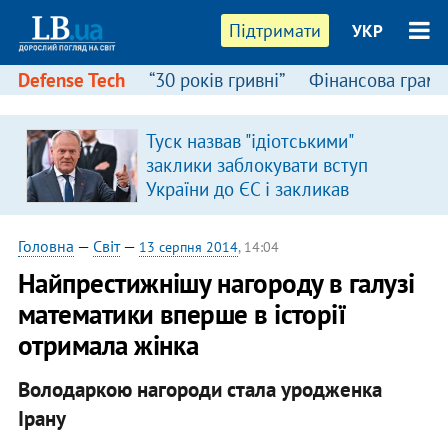
Підтримати
УКР
Defense Tech
“30 років гривні”
Фінансова грамо
Туск назвав "ідіотськими"
я
заклики заблокувати вступ
України до ЄС і закликав
припинити антиукраїнську
риторику
Головна
—
Світ
—
13 серпня 2014
, 14:04
Найпрестижнішу нагороду в галузі
математики вперше в історії
отримала жінка
Володаркою нагороди стала уродженка
Ірану