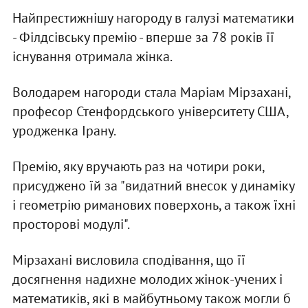
Найпрестижнішу нагороду в галузі математики
- Філдсівську премію - вперше за 78 років її
існування отримала жінка.
Володарем нагороди стала Маріам Мірзахані,
професор Стенфордського університету США,
уродженка Ірану.
Премію, яку вручають раз на чотири роки,
присуджено їй за "видатний внесок у динаміку
і геометрію риманових поверхонь, а також їхні
просторові модулі".
Мірзахані висловила сподівання, що її
досягнення надихне молодих жінок-учених і
математиків, які в майбутньому також могли б