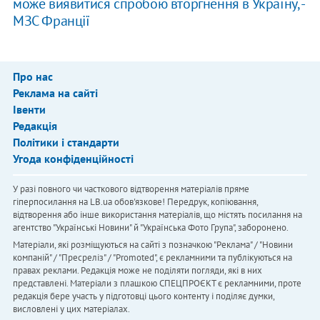
може виявитися спробою вторгнення в Україну, -
МЗС Франції
Про нас
Реклама на сайті
Івенти
Редакція
Політики і стандарти
Угода конфіденційності
У разі повного чи часткового відтворення матеріалів пряме
гіперпосилання на LB.ua обов'язкове! Передрук, копіювання,
відтворення або інше використання матеріалів, що містять посилання на
агентство "Українськi Новини" й "Українська Фото Група", заборонено.
Матеріали, які розміщуються на сайті з позначкою "Реклама" / "Новини
компаній" / "Пресреліз" / "Promoted", є рекламними та публікуються на
правах реклами. Редакція може не поділяти погляди, які в них
представлені. Матеріали з плашкою СПЕЦПРОЄКТ є рекламними, проте
редакція бере участь у підготовці цього контенту і поділяє думки,
висловлені у цих матеріалах.