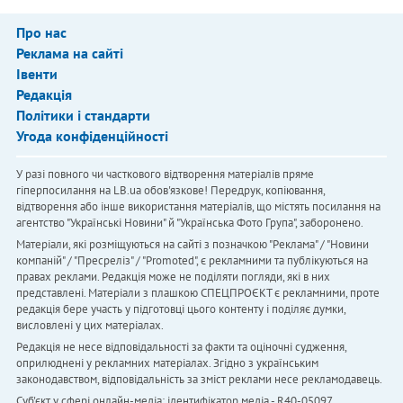
Про нас
Реклама на сайті
Івенти
Редакція
Політики і стандарти
Угода конфіденційності
У разі повного чи часткового відтворення матеріалів пряме
гіперпосилання на LB.ua обов'язкове! Передрук, копіювання,
відтворення або інше використання матеріалів, що містять посилання на
агентство "Українськi Новини" й "Українська Фото Група", заборонено.
Матеріали, які розміщуються на сайті з позначкою "Реклама" / "Новини
компаній" / "Пресреліз" / "Promoted", є рекламними та публікуються на
правах реклами. Редакція може не поділяти погляди, які в них
представлені. Матеріали з плашкою СПЕЦПРОЄКТ є рекламними, проте
редакція бере участь у підготовці цього контенту і поділяє думки,
висловлені у цих матеріалах.
Редакція не несе відповідальності за факти та оціночні судження,
оприлюднені у рекламних матеріалах. Згідно з українським
законодавством, відповідальність за зміст реклами несе рекламодавець.
Cуб'єкт у сфері онлайн-медіа; ідентифікатор медіа - R40-05097