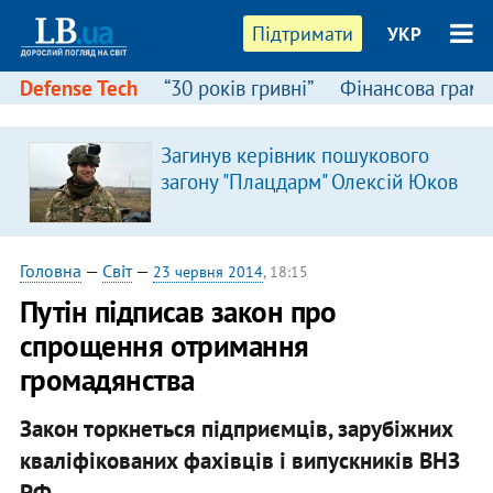
Підтримати
УКР
Defense Tech
“30 років гривні”
Фінансова грамо
Загинув керівник пошукового
загону "Плацдарм" Олексій Юков
Головна
—
Світ
—
23 червня 2014
, 18:15
Путін підписав закон про
спрощення отримання
громадянства
Закон торкнеться підприємців, зарубіжних
кваліфікованих фахівців і випускників ВНЗ
РФ