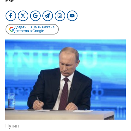
Додати LB.ua як бажане
джерело в Google
Путин