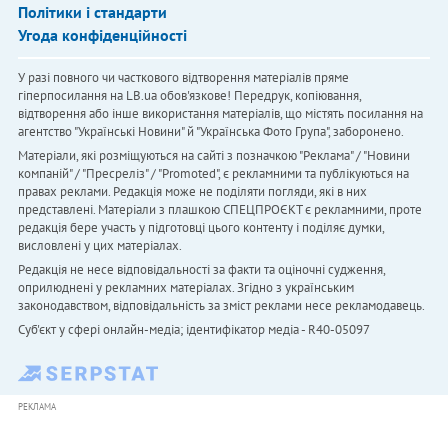
Політики і стандарти
Угода конфіденційності
У разі повного чи часткового відтворення матеріалів пряме
гіперпосилання на LB.ua обов'язкове! Передрук, копіювання,
відтворення або інше використання матеріалів, що містять посилання на
агентство "Українськi Новини" й "Українська Фото Група", заборонено.
Матеріали, які розміщуються на сайті з позначкою "Реклама" / "Новини
компаній" / "Пресреліз" / "Promoted", є рекламними та публікуються на
правах реклами. Редакція може не поділяти погляди, які в них
представлені. Матеріали з плашкою СПЕЦПРОЄКТ є рекламними, проте
редакція бере участь у підготовці цього контенту і поділяє думки,
висловлені у цих матеріалах.
Редакція не несе відповідальності за факти та оціночні судження,
оприлюднені у рекламних матеріалах. Згідно з українським
законодавством, відповідальність за зміст реклами несе рекламодавець.
Cуб'єкт у сфері онлайн-медіа; ідентифікатор медіа - R40-05097
РЕКЛАМА