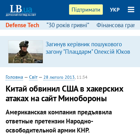
Підтримати
УКР
Defense Tech
“30 років гривні”
Фінансова грамо
Загинув керівник пошукового
загону "Плацдарм" Олексій Юков
Головна
—
Світ
—
28 лютого 2013
, 11:34
Китай обвинил США в хакерских
атаках на сайт Минобороны
Американская компания предъявила
ответные претензии Народно-
освободительной армии КНР.