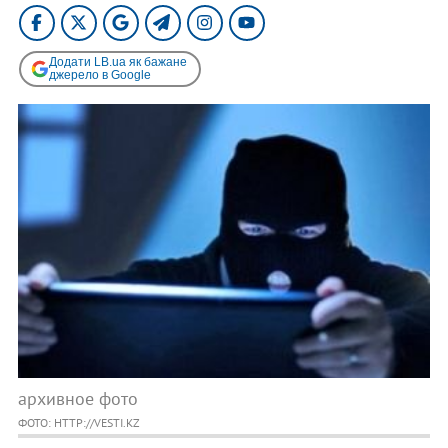
Додати LB.ua як бажане
джерело в Google
архивное фото
ФОТО: HTTP://VESTI.KZ