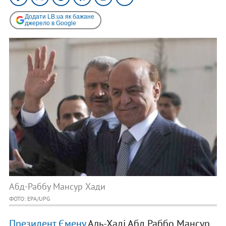
Додати LB.ua як бажане
джерело в Google
Абд-Раббу Мансур Хади
ФОТО: EPA/UPG
Президент Ємену
Аль-Хаді Абд Раббо Мансур,