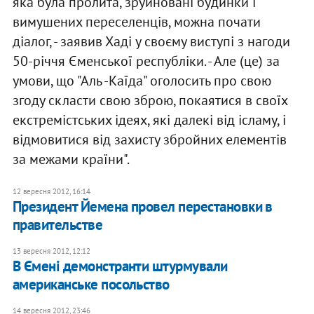
яка була пролита, зруйновані будинки і
вимушених переселенців, можна почати
діалог, - заявив Хаді у своєму виступі з нагоди
50-річчя Єменської республіки. - Але (це) за
умови, що "Аль -Каїда" оголосить про свою
згоду скласти свою зброю, покаятися в своїх
екстремістських ідеях, які далекі від ісламу, і
відмовитися від захисту збройних елементів
за межами країни".
12 вересня 2012, 16:14
Президент Йемена провел перестановки в
правительстве
13 вересня 2012, 12:12
В Ємені демонстранти штурмували
американське посольство
14 вересня 2012, 23:46