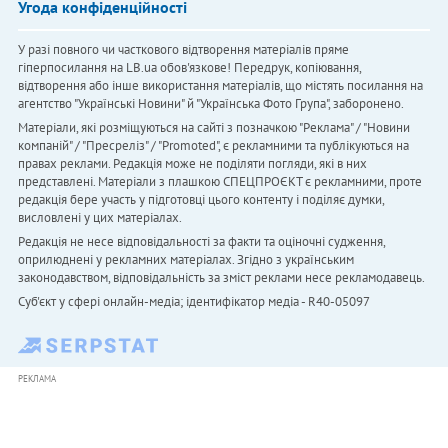
Угода конфіденційності
У разі повного чи часткового відтворення матеріалів пряме
гіперпосилання на LB.ua обов'язкове! Передрук, копіювання,
відтворення або інше використання матеріалів, що містять посилання на
агентство "Українськi Новини" й "Українська Фото Група", заборонено.
Матеріали, які розміщуються на сайті з позначкою "Реклама" / "Новини
компаній" / "Пресреліз" / "Promoted", є рекламними та публікуються на
правах реклами. Редакція може не поділяти погляди, які в них
представлені. Матеріали з плашкою СПЕЦПРОЄКТ є рекламними, проте
редакція бере участь у підготовці цього контенту і поділяє думки,
висловлені у цих матеріалах.
Редакція не несе відповідальності за факти та оціночні судження,
оприлюднені у рекламних матеріалах. Згідно з українським
законодавством, відповідальність за зміст реклами несе рекламодавець.
Cуб'єкт у сфері онлайн-медіа; ідентифікатор медіа - R40-05097
РЕКЛАМА