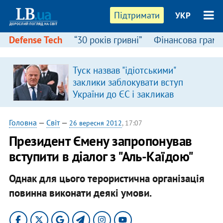
Підтримати
УКР
Defense Tech
“30 років гривні”
Фінансова грамо
Туск назвав "ідіотськими"
в
заклики заблокувати вступ
України до ЄС і закликав
припинити антиукраїнську
риторику
Головна
—
Світ
—
26 вересня 2012
, 17:07
Президент Ємену запропонував
вступити в діалог з "Аль-Каїдою"
Однак для цього терористична організація
повинна виконати деякі умови.