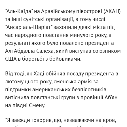
"Аль-Каїда" на Аравійському півострові (АКАП)
та інші сунітські організації, в тому числі
"Ансар аль-Шаріат" захопили деякі міста під
час народного повстання минулого року, в
результаті якого було повалено президента
Алі Абдалла Салеха, який виступав союзником
США в боротьбі з бойовиками.
Від тоді, як Хаді обійняв посаду президента в
лютому цього року, єменська армія за
підтримки американських безпілотників
витіснила повстанські групи з провінції Аб'ян
на півдні Ємену.
"Я завжди говорив, що, незважаючи на кров,