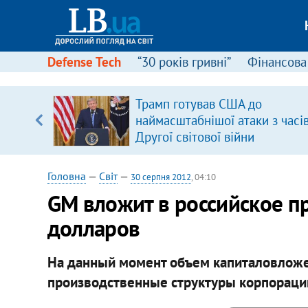
Defense Tech
“30 років гривні”
Фінансова
ою
Трамп готував США до
пЛА. Є
наймасштабнішої атаки з часі
лено)
Другої світової війни
Головна
—
Світ
—
30 серпня 2012
, 04:10
GМ вложит в российское п
долларов
На данный момент объем капиталовложен
производственные структуры корпораци