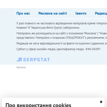
Про нас
Реклама на сайті
Івенти
Редакц
У разі повного чи часткового відтворення матеріалів пряме гіперпо
Новини" й "Українська Фото Група", заборонено.
Матеріали, які розміщуються на сайті з позначкою "Реклама" / "Нови
представлені. Матеріали з плашкою СПЕЦПРОЄКТ є рекламними, проте
Редакція не несе відповідальності за факти та оціночні судження,
Cуб'єкт у сфері онлайн-медіа; ідентифікатор медіа - R40-05097
РЕКЛАМА
Про використання cookies