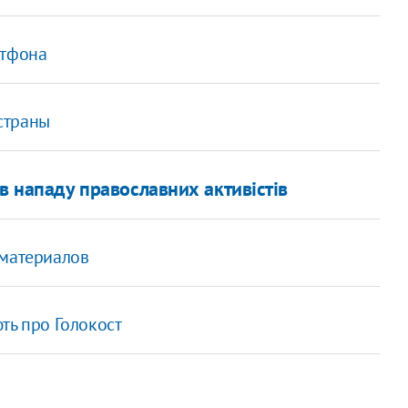
ртфона
страны
 нападу православних активістів
 материалов
ть про Голокост