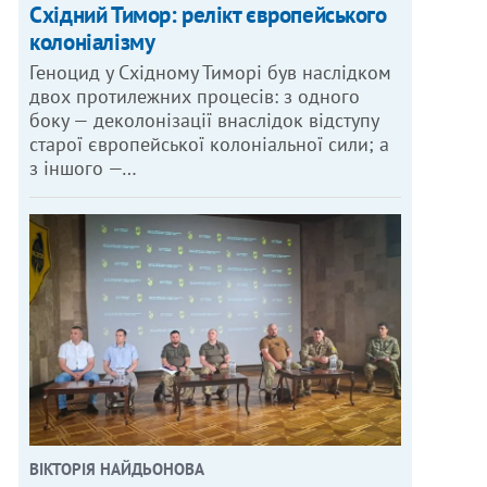
Східний Тимор: релікт європейського
колоніалізму
Геноцид у Східному Тиморі був наслідком
двох протилежних процесів: з одного
боку — деколонізації внаслідок відступу
старої європейської колоніальної сили; а
з іншого —…
ВІКТОРІЯ НАЙДЬОНОВА