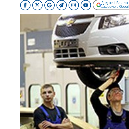
Додати LB.ua як
джерело в Googl