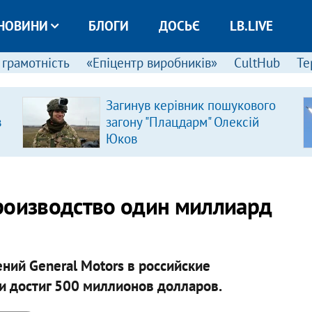
НОВИНИ
БЛОГИ
ДОСЬЄ
LB.LIVE
 грамотність
«Епіцентр виробників»
CultHub
Те
Загинув керівник пошукового
в
загону "Плацдарм" Олексій
Юков
роизводство один миллиард
ий General Motors в российские
и достиг 500 миллионов долларов.