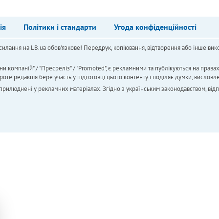
ія
Політики і стандарти
Угода конфіденційності
силання на LB.ua обов'язкове! Передрук, копіювання, відтворення або інше вико
ни компаній" / "Пресреліз" / "Promoted", є рекламними та публікуються на права
 редакція бере участь у підготовці цього контенту і поділяє думки, висловле
 оприлюднені у рекламних матеріалах. Згідно з українським законодавством, від