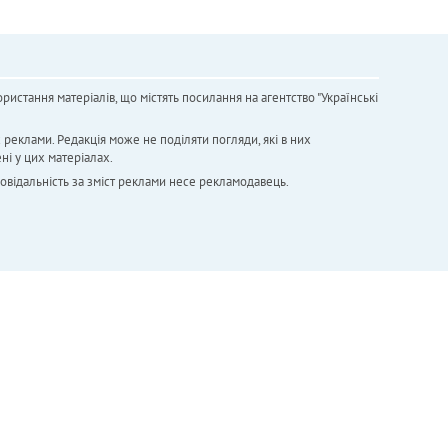
ристання матеріалів, що містять посилання на агентство "Українськi
х реклами. Редакція може не поділяти погляди, які в них
ні у цих матеріалах.
повідальність за зміст реклами несе рекламодавець.