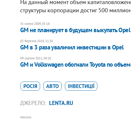
На данный момент объем капиталовложен
структуры корпорации достиг 500 миллио
31 липня 2009, 05:18
GM не планирует в будущем выкупать Opel
02 березня 2010, 11:34
GM в 3 раза уваличил инвестиции в Opel
09 серпня 2011, 06:10
GM и Volkswagen обогнали Toyota по объе
РОСІЯ
АВТО
ІНВЕСТИЦІЇ
ДЖЕРЕЛО:
LENTA.RU
РЕКЛАМА