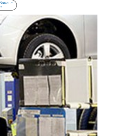
 бажане
e