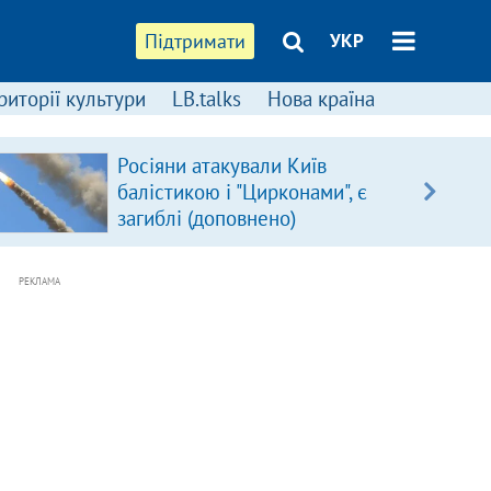
Підтримати
УКР
риторії культури
LB.talks
Нова країна
Росіяни атакували Київ
балістикою і "Цирконами", є
загиблі (доповнено)
РЕКЛАМА