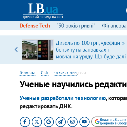
Defense Tech
“30 років гривні”
Фінансова
Дизель по 100 грн, «дефіцит»
уп
бензину на заправках і
мовчання уряду. Що буде далі
ку
цінами на пальне?
Головна
—
Світ
—
18 липня 2011
, 06:50
Ученые научились редакт
Ученые разработали технологию
, котор
редактировать ДНК.
Додати LB.ua як
джерело в Googl