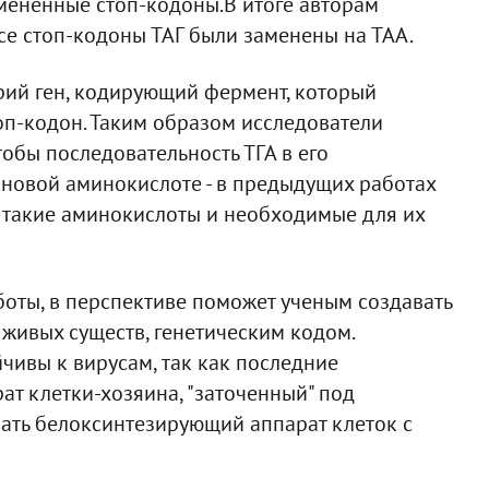
мененные стоп-кодоны.В итоге авторам
 все стоп-кодоны ТАГ были заменены на ТАА.
рий ген, кодирующий фермент, который
оп-кодон. Таким образом исследователи
тобы последовательность ТГА в его
 новой аминокислоте - в предыдущих работах
 такие аминокислоты и необходимые для их
боты, в перспективе поможет ученым создавать
 живых существ, генетическим кодом.
йчивы к вирусам, так как последние
т клетки-хозяина, "заточенный" под
вать белоксинтезирующий аппарат клеток с