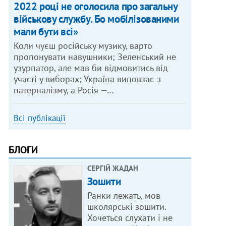
2022 році не оголосила про загальну
військову службу. Бо мобілізованими
мали бути всі»
Коли чуєш російську музику, варто
пропонувати навушники; Зеленський не
узурпатор, але мав би відмовитись від
участі у виборах; Україна виповзає з
патерналізму, а Росія —…
Всі публікації
БЛОГИ
СЕРГІЙ ЖАДАН
Зошити
Ранки лежать, мов
школярські зошити.
Хочеться слухати і не