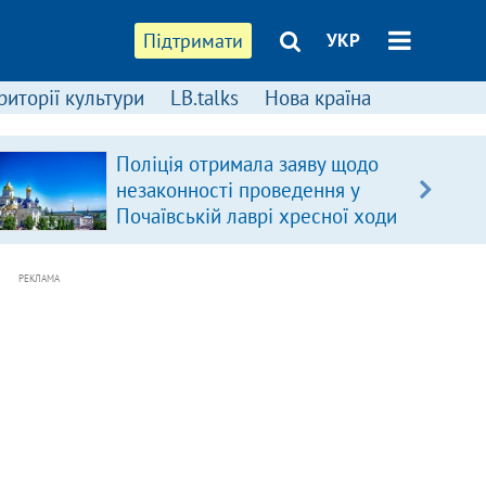
Підтримати
УКР
риторії культури
LB.talks
Нова країна
Поліція отримала заяву щодо
незаконності проведення у
Почаївській лаврі хресної ходи
РЕКЛАМА