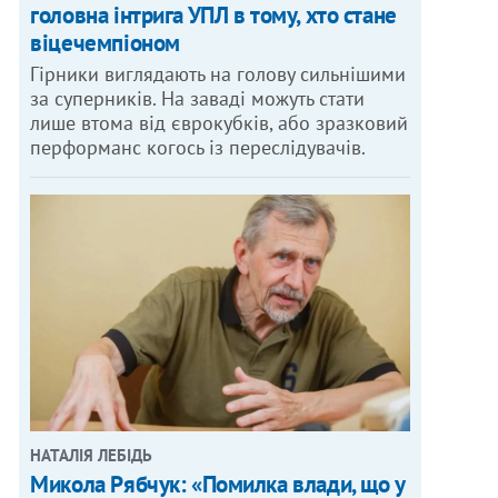
головна інтрига УПЛ в тому, хто стане
віцечемпіоном
Гірники виглядають на голову сильнішими
за суперників. На заваді можуть стати
лише втома від єврокубків, або зразковий
перформанс когось із переслідувачів.
НАТАЛІЯ ЛЕБІДЬ
Микола Рябчук: «Помилка влади, що у