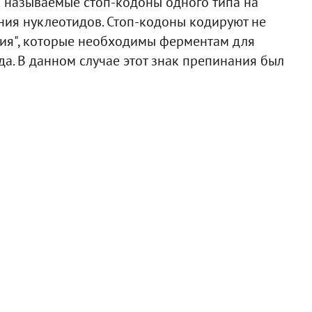
к называемые стоп-кодоны одного типа на
ания нуклеотидов. Стоп-кодоны кодируют не
ния", которые необходимы ферментам для
да. В данном случае этот знак препинания был