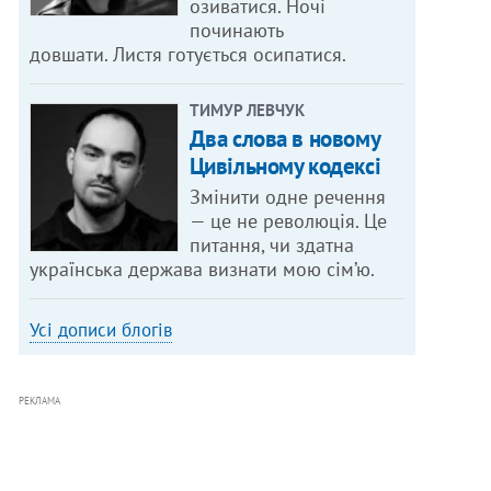
озиватися. Ночі
починають
довшати. Листя готується осипатися.
ТИМУР ЛЕВЧУК
Два слова в новому
Цивільному кодексі
Змінити одне речення
— це не революція. Це
питання, чи здатна
українська держава визнати мою сім’ю.
Усі дописи блогів
РЕКЛАМА