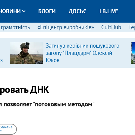
НОВИНИ
БЛОГИ
ДОСЬЄ
LB.LIVE
 грамотність
«Епіцентр виробників»
CultHub
Те
Загинув керівник пошукового
загону "Плацдарм" Олексій
 з
Юков
ировать ДНК
ая позволяет "потоковым методом"
 бажане
e