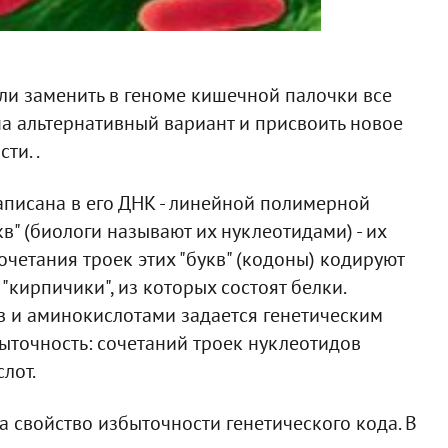
ли заменить в геноме кишечной палочки все
а альтернативный вариант и присвоить новое
ти. .
аписана в его ДНК - линейной полимерной
в" (биологи называют их нуклеотидами) - их
сочетания троек этих "букв" (кодоны) кодируют
"кирпичики", из которых состоят белки.
в и аминокислотами задается генетическим
быточность: сочетаний троек нуклеотидов
лот.
 свойство избыточности генетического кода. В