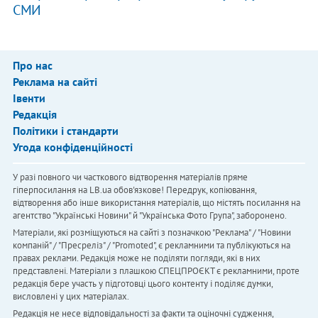
СМИ
Про нас
Реклама на сайті
Івенти
Редакція
Політики і стандарти
Угода конфіденційності
У разі повного чи часткового відтворення матеріалів пряме
гіперпосилання на LB.ua обов'язкове! Передрук, копіювання,
відтворення або інше використання матеріалів, що містять посилання на
агентство "Українськi Новини" й "Українська Фото Група", заборонено.
Матеріали, які розміщуються на сайті з позначкою "Реклама" / "Новини
компаній" / "Пресреліз" / "Promoted", є рекламними та публікуються на
правах реклами. Редакція може не поділяти погляди, які в них
представлені. Матеріали з плашкою СПЕЦПРОЄКТ є рекламними, проте
редакція бере участь у підготовці цього контенту і поділяє думки,
висловлені у цих матеріалах.
Редакція не несе відповідальності за факти та оціночні судження,