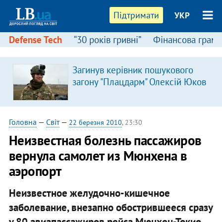
Підтримати
УКР
Defense Tech
“30 років гривні”
Фінансова грамо
Загинув керівник пошукового
загону "Плацдарм" Олексій Юков
Головна
—
Світ
—
22 березня 2010
, 23:30
Неизвестная болезнь пассажиров
вернула самолет из Мюнхена в
аэропорт
Неизвестное желудочно-кишечное
заболевание, внезапно обострившееся сразу
у 80 авиапассажиров рейса Мюнхен-Токио,