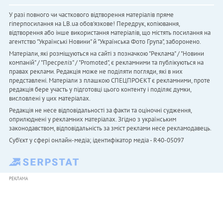
У разі повного чи часткового відтворення матеріалів пряме
гіперпосилання на LB.ua обов'язкове! Передрук, копіювання,
відтворення або інше використання матеріалів, що містять посилання на
агентство "Українськi Новини" й "Українська Фото Група", заборонено.
Матеріали, які розміщуються на сайті з позначкою "Реклама" / "Новини
компаній" / "Пресреліз" / "Promoted", є рекламними та публікуються на
правах реклами. Редакція може не поділяти погляди, які в них
представлені. Матеріали з плашкою СПЕЦПРОЄКТ є рекламними, проте
редакція бере участь у підготовці цього контенту і поділяє думки,
висловлені у цих матеріалах.
Редакція не несе відповідальності за факти та оціночні судження,
оприлюднені у рекламних матеріалах. Згідно з українським
законодавством, відповідальність за зміст реклами несе рекламодавець.
Cуб'єкт у сфері онлайн-медіа; ідентифікатор медіа - R40-05097
РЕКЛАМА