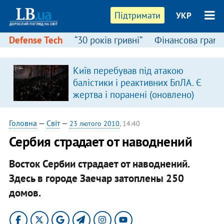
Підтримати
УКР
Defense Tech
“30 років гривні”
Фінансова грамо
Київ перебував під атакою
в
балістики і реактивних БпЛА. Є
жертва і поранені (оновлено)
Головна
—
Світ
—
23 лютого 2010
, 14:40
Сербия страдает от наводнений
Восток Сербии страдает от наводнений.
Здесь в городе Заечар затоплены 250
домов.