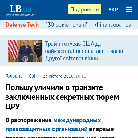
Підтримати
УКР
Defense Tech
“30 років гривні”
Фінансова грамо
:
Трамп готував США до
наймасштабнішої атаки з часів
Другої світової війни
Головна
—
Світ
—
23 лютого 2010
, 10:11
Польшу уличили в транзите
заключенных секретных тюрем
ЦРУ
В распоряжение
международных
правозащитных организаций
впервые
попали доказательства того, что через