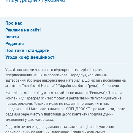
Про нас
Реклама на сайті
Івенти
Редакція
Політики і стандарти
Угода конфіденційності
У разі повного чи часткового відтворення матеріалів пряме
гіперпосилання на LB.ua обов'язкове! Передрук, копіювання,
відтворення або інше використання матеріалів, що містять посилання на
агентство "Українськi Новини" й "Українська Фото Група", заборонено.
Матеріали, які розміщуються на сайті з позначкою "Реклама" / "Новини
компаній" / "Пресреліз" / "Promoted", є рекламними та публікуються на
правах реклами. Редакція може не поділяти погляди, які в них
представлені. Матеріали з плашкою СПЕЦПРОЄКТ є рекламними, проте
редакція бере участь у підготовці цього контенту і поділяє думки,
висловлені у цих матеріалах.
Редакція не несе відповідальності за факти та оціночні судження,
оприлюднені у рекламних матеріалах. Згідно з українським