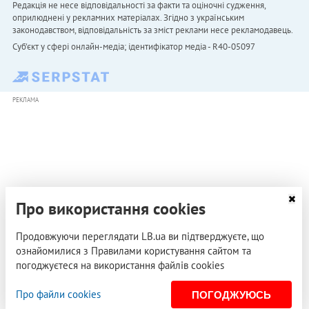
Редакція не несе відповідальності за факти та оціночні судження,
оприлюднені у рекламних матеріалах. Згідно з українським
законодавством, відповідальність за зміст реклами несе рекламодавець.
Cуб'єкт у сфері онлайн-медіа; ідентифікатор медіа - R40-05097
РЕКЛАМА
Про використання cookies
Продовжуючи переглядати LB.ua ви підтверджуєте, що
ознайомилися з Правилами користування сайтом та
погоджуєтеся на використання файлів cookies
Про файли cookies
ПОГОДЖУЮСЬ