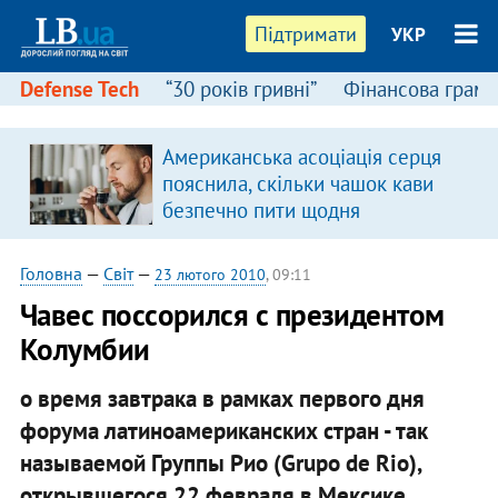
Підтримати
УКР
Defense Tech
“30 років гривні”
Фінансова грамо
Американська асоціація серця
в
пояснила, скільки чашок кави
безпечно пити щодня
Головна
—
Світ
—
23 лютого 2010
, 09:11
Чавес поссорился с президентом
Колумбии
о время завтрака в рамках первого дня
форума латиноамериканских стран - так
называемой Группы Рио (Grupo de Rio),
открывшегося 22 февраля в Мексике,