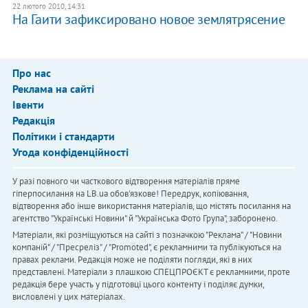
22 лютого 2010, 14:31
На Гаити зафиксировано новое землятрясение
Про нас
Реклама на сайті
Івенти
Редакція
Політики і стандарти
Угода конфіденційності
У разі повного чи часткового відтворення матеріалів пряме
гіперпосилання на LB.ua обов'язкове! Передрук, копіювання,
відтворення або інше використання матеріалів, що містять посилання на
агентство "Українськi Новини" й "Українська Фото Група", заборонено.
Матеріали, які розміщуються на сайті з позначкою "Реклама" / "Новини
компаній" / "Пресреліз" / "Promoted", є рекламними та публікуються на
правах реклами. Редакція може не поділяти погляди, які в них
представлені. Матеріали з плашкою СПЕЦПРОЄКТ є рекламними, проте
редакція бере участь у підготовці цього контенту і поділяє думки,
висловлені у цих матеріалах.