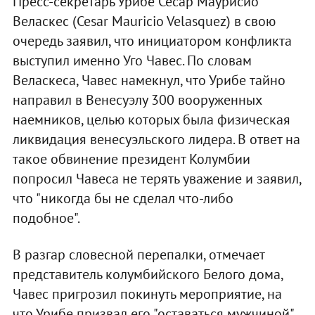
Пресс-секретарь Урибе Сесар Маурисио
Веласкес (Cesar Mauricio Velasquez) в свою
очередь заявил, что инициатором конфликта
выступил именно Уго Чавес. По словам
Веласкеса, Чавес намекнул, что Урибе тайно
направил в Венесуэлу 300 вооруженных
наемников, целью которых была физическая
ликвидация венесуэльского лидера. В ответ на
такое обвинение президент Колумбии
попросил Чавеса не терять уважение и заявил,
что "никогда бы не сделал что-либо
подобное".
В разгар словесной перепалки, отмечает
представитель колумбийского Белого дома,
Чавес пригрозил покинуть мероприятие, на
что Урибе призвал его "оставаться мужчиной"