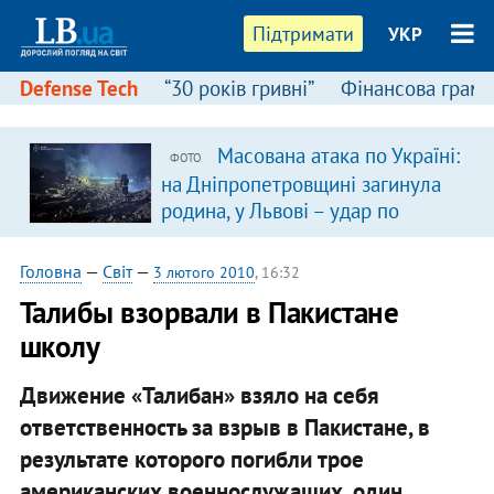
Підтримати
УКР
Defense Tech
“30 років гривні”
Фінансова грамо
Масована атака по Україні:
ФОТО
на Дніпропетровщині загинула
родина, у Львові – удар по
багатоповерхівках
(доповнюється)
Головна
—
Світ
—
3 лютого 2010
, 16:32
Талибы взорвали в Пакистане
школу
Движение «Талибан» взяло на себя
ответственность за взрыв в Пакистане, в
результате которого погибли трое
американских военнослужащих, один