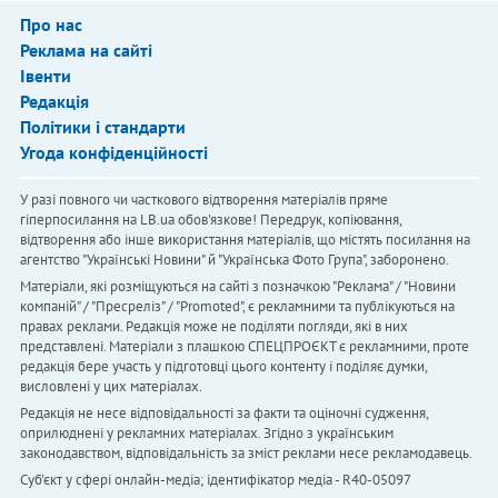
Про нас
Реклама на сайті
Івенти
Редакція
Політики і стандарти
Угода конфіденційності
У разі повного чи часткового відтворення матеріалів пряме
гіперпосилання на LB.ua обов'язкове! Передрук, копіювання,
відтворення або інше використання матеріалів, що містять посилання на
агентство "Українськi Новини" й "Українська Фото Група", заборонено.
Матеріали, які розміщуються на сайті з позначкою "Реклама" / "Новини
компаній" / "Пресреліз" / "Promoted", є рекламними та публікуються на
правах реклами. Редакція може не поділяти погляди, які в них
представлені. Матеріали з плашкою СПЕЦПРОЄКТ є рекламними, проте
редакція бере участь у підготовці цього контенту і поділяє думки,
висловлені у цих матеріалах.
Редакція не несе відповідальності за факти та оціночні судження,
оприлюднені у рекламних матеріалах. Згідно з українським
законодавством, відповідальність за зміст реклами несе рекламодавець.
Cуб'єкт у сфері онлайн-медіа; ідентифікатор медіа - R40-05097