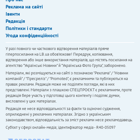
Реклама на сайті
Івенти
Редакція
Політики і стандарти
Угода конфіденційності
У разі повного чи часткового відтворення матеріалів пряме
гіперпосилання на LB.ua обов'язкове! Передрук, копіювання,
відтворення або інше використання матеріалів, що містять посилання на
агентство "Українськi Новини" й "Українська Фото Група", заборонено.
Матеріали, які розміщуються на сайті з позначкою "Реклама" / "Новини
компаній" / "Пресреліз" / "Promoted", є рекламними та публікуються на
правах реклами. Редакція може не поділяти погляди, які в них
представлені. Матеріали з плашкою СПЕЦПРОЄКТ є рекламними, проте
редакція бере участь у підготовці цього контенту і поділяє думки,
висловлені у цих матеріалах.
Редакція не несе відповідальності за факти та оціночні судження,
оприлюднені у рекламних матеріалах. Згідно з українським
законодавством, відповідальність за зміст реклами несе рекламодавець.
Cуб'єкт у сфері онлайн-медіа; ідентифікатор медіа - R40-05097