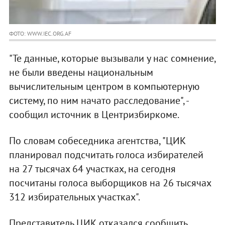
ФОТО: WWW.IEC.ORG.AF
"Те данные, которые вызывали у нас сомнение,
не были введены национальным
вычислительным центром в компьютерную
систему, по ним начато расследование", -
сообщил источник в Центризбиркоме.
По словам собеседника агентства, "ЦИК
планировал подсчитать голоса избирателей
на 27 тысячах 64 участках, на сегодня
посчитаны голоса выборщиков на 26 тысячах
312 избирательных участках".
Представитель ЦИК отказался сообщить