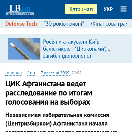
Підтримати
УКР
Defense Tech
“30 років гривні”
Фінансова грамо
Росіяни атакували Київ
балістикою і "Цирконами", є
загиблі (доповнено)
Головна
—
Світ
—
7 вересня 2009
, 22:02
ЦИК Афганистана ведет
расследование по итогам
голосования на выборах
Независимая избирательная комиссия
(Центризбирком) Афганистана начала
расследование по итогам голосования на