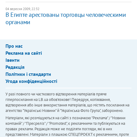
04 вересня 2009, 22:32
В Египте арестованы торговцы человеческими
органами
Про нас
Реклама на сайті
Івенти
Редакція
Політики і стандарти
Угода конфіденційності
У разі повного чи часткового відтворення матеріалів пряме
гіперпосилання на LB.ua обов'язкове! Передрук, копіювання,
відтворення або інше використання матеріалів, що містять посилання на
агентство "Українськi Новини" й "Українська Фото Група", заборонено.
Матеріали, які розміщуються на сайті з позначкою "Реклама" / "Новини
компаній" / "Пресреліз" / "Promoted", є рекламними та публікуються на
правах реклами. Редакція може не поділяти погляди, які в них
представлені. Матеріали з плашкою СПЕЦПРОЄКТ є рекламними, проте